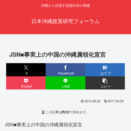
沖縄から目指す祖国日本の再建
日本沖縄政策研究フォーラム
JSN■事実上の中国の沖縄属領化宣言
X
Facebook
はてブ
Pocket
LINE
コピー
2010.09.22
2017.03.03
この記事は
約2分
で読めます。
JSN■事実上の中国の沖縄属領化宣言