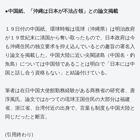
●中国紙、「沖縄は日本が不法占領」との論文掲載
１９日付の中国紙、環球時報は琉球（沖縄県）は明治政府
が１９世紀末に清国から奪い取ったもので、日本政府は今
も沖縄住民の独立要求を抑え込んでいるとの趣旨の署名入
り論文を掲載した。中国大陸に近い尖閣諸島（中国名・釣
魚島）については中国領であることは明白で「日本には中
国と話し合う資格もない」と結論付けている。
筆者は在日中国大使館勤務経験がある商務省の研究者、唐
淳風氏。論文ではかつての琉球王国住民の大部分は福建
省、浙江省、台湾付近の出身で、言葉も制度も中国大陸と
同じだったと断言。
(引用終わり)