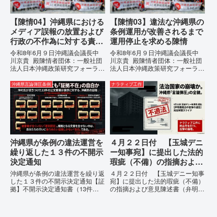
【陳情04】沖縄県における
【陳情03】違法な沖縄県の
メディア誤報の放置および
条例運用が改善されるまで
行政の不作為に対する責任
運用停止を求める陳情
追及と再発防止策を求める
令和8年6月９日沖縄議会議長中
令和8年6月９日沖縄議会議長中
陳情
川京貴 殿陳情者団体：一般社団
川京貴 殿陳情者団体：一般社団
法人日本沖縄政策研究フォーラム
法人日本沖縄政策研究フォーラム
代表者名：理事長 仲村覚住
代表者名：理事長 仲村覚住
所：沖縄県那覇市電 話：080-
所：沖縄県那覇市電 話：080-違
沖縄県言論弾圧条例
ナラティブ工作
【陳情03】沖縄県におけるメデ
法な沖縄県の条例運用が改善され
ィア誤報の放置および行政の不作
るまで運用停止を求める陳情陳情
為に対する責任追及と再発防...
の趣旨沖縄県は、「沖縄県...
沖縄県が条例の違法運営を
４月２２日付 【玉城デニ
繰り返した１３件の不開示
ー知事宛】に提出した法的
決定通知
瑕疵（不備）の指摘および
意見陳述書（弁明書）提出
沖縄県が条例の違法運営を繰り返
４月２２日付 【玉城デニー知事
の留保の通告
した１３件の不開示決定通知【証
宛】に提出した法的瑕疵（不備）
拠】不開示決定通知書（13件）
の指摘および意見陳述書（弁明
の分析：行政側の違法性の自白私
書）提出の留保の通告４月２２日
が請求した「差別認定の根拠」に
に、玉城デニー宛に以下の違法状
対し、県は全て非開示・存否応答
態の指摘と意見陳述（弁明）留保