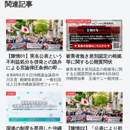
関連記事
法律戦
沖縄県言論弾圧条例
【陳情01】実名公表という
被害者無き差別認定の根拠
不利益処分を啓発との詭弁
等に関する公開質問状
による言論弾圧条例の即時
被害者無き差別認定の根拠等に関
運用停止を求める陳情
する公開質問状令和8年5月29日
令和8年6月９日沖縄議会議長中
沖縄県知事 玉城デニー殿拝啓貴
川京貴 殿陳情者団体：一般社団
職におかれましては、時下ますま
法人日本沖縄政策研究フォーラム
すご清祥のこととお慶び申し上げ
代表者名：理事長 仲村覚住
ます。私は、適正な意見陳述（弁
所：沖縄県那覇市電 話：
法律戦
法律戦
明）を行うにあたり、沖縄県行政
080- 実名公表という不利益処分
手続条例第28条で定められた...
を啓発との詭弁による言論弾圧条
例の即時運用停止を求める陳情
1...
国連の制度を悪用した沖縄
【陳情02】「公表により初