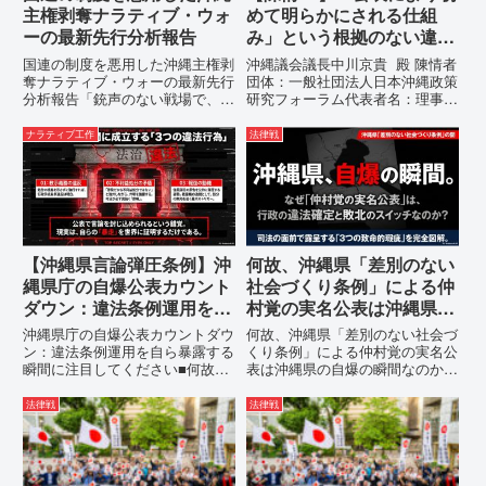
主権剥奪ナラティブ・ウォ
めて明らかにされる仕組
ーの最新先行分析報告
み」という根拠のない違法
運用の指摘と条例運用の停
国連の制度を悪用した沖縄主権剥
沖縄議会議長中川京貴 殿 陳情者
止を求める陳情書
奪ナラティブ・ウォーの最新先行
団体：一般社団法人日本沖縄政策
分析報告「銃声のない戦場で、日
研究フォーラム代表者名：理事
本の国土が『消滅』しようとして
長 仲村覚住 所：沖縄県那覇
いる。」現代の戦争は、ミサイル
市電 話：080- 「公表により初
ナラティブ工作
法律戦
が飛来する以前に始まっていま
めて明らかにされる仕組み」とい
す。国連という国際的な舞台で、
う根拠のない違法運用の指摘と条
巧妙な「言説（ナラティブ）」が
例運用の停止を求める陳情...
張...
【沖縄県言論弾圧条例】沖
何故、沖縄県「差別のない
縄県庁の自爆公表カウント
社会づくり条例」による仲
ダウン：違法条例運用を自
村覚の実名公表は沖縄県の
ら暴露する瞬間に注目して
自爆の瞬間なのか？その3
沖縄県庁の自爆公表カウントダウ
何故、沖縄県「差別のない社会づ
ください
つの理由。
ン：違法条例運用を自ら暴露する
くり条例」による仲村覚の実名公
瞬間に注目してください■何故、
表は沖縄県の自爆の瞬間なのか？
沖縄県が仲村覚に差別主義者レッ
その3つの理由。現在、沖縄県が
テルを貼りたい本当の理由「なぜ
強行しようとしている「仲村覚の
法律戦
法律戦
沖縄県庁は、法を無視してまで私
実名公表」。行政側はこの行為
を封じ込めようとするのか。」そ
を、特定の個人を社会的制裁に追
の理由は明確です。県政が統治
い込むための「仕上げ」だと考え
の...
て...