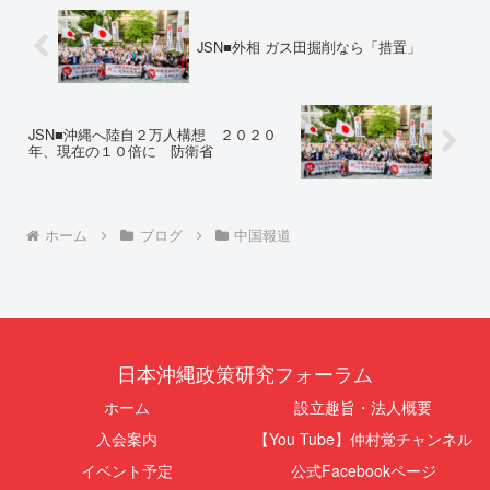
拒否を突きつけました。これは、
の通告を行いました。沖縄県は、
彼らが行政手続きの正当性を失
この時は、違法を認めて軌道修正
っ...
す...
JSN■外相 ガス田掘削なら「措置」
JSN■沖縄へ陸自２万人構想 ２０２０
年、現在の１０倍に 防衛省
ホーム
ブログ
中国報道
日本沖縄政策研究フォーラム
ホーム
設立趣旨・法人概要
入会案内
【You Tube】仲村覚チャンネル
イベント予定
公式Facebookページ