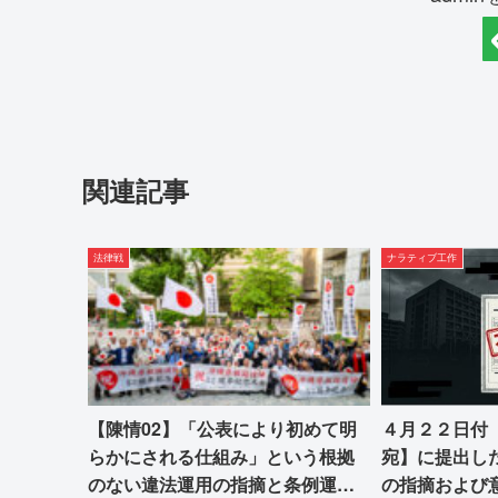
関連記事
法律戦
ナラティブ工作
【陳情02】「公表により初めて明
４月２２日付
らかにされる仕組み」という根拠
宛】に提出し
のない違法運用の指摘と条例運用
の指摘および