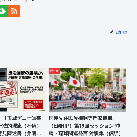
admin
歴史戦
 【玉城デニー知事
国連先住民族権利専門家機構
た法的瑕疵（不備）
（EMRIP）第19回セッション 沖
意見陳述書（弁明
縄・琉球関連発言 対訳集（仮訳）