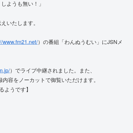
うしようも無い！」
伝えいたします。
://www.fm21.net/
）の番組「わんぬうむい」にJSNメ
m.jp/
）でライブ中継されました。また、
320252 で収録内容をノーカットで御覧いただけます。
ているようです】