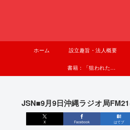
ホーム
設立趣旨・法人概要
書籍：「狙われた沖縄〜真実の沖縄史が日本を救う〜」
JSN■9月9日沖縄ラジオ局FM2
X
Facebook
はてブ