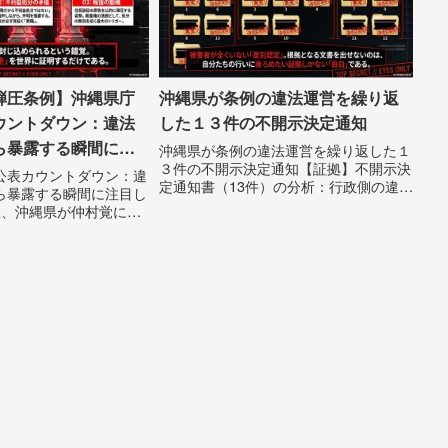
弾圧条例】沖縄県庁
沖縄県が条例の違法運営を繰り返
ウントダウン：違法
した１３件の不開示決定通知
ら暴露する瞬間に注
沖縄県が条例の違法運営を繰り返した１
３件の不開示決定通知【証拠】不開示決
い
公表カウントダウン：違
定通知書（13件）の分析：行政側の違法
ら暴露する瞬間に注目し
性の自白私が請求した「差別認定の根
故、沖縄県が仲村覚に差
拠」に対し、県は全て非開示・存否応答
ルを貼りたい本当の理由
拒否を突きつけました。これは、彼らが
は、法を無視してまで私
行政手続きの正当性を失っ...
とするのか。」その理由
が統治の...