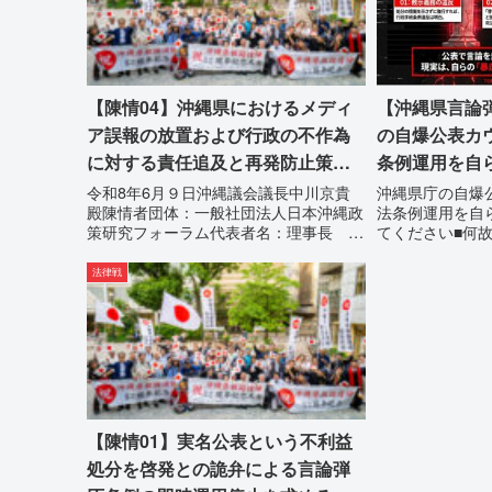
【陳情04】沖縄県におけるメディ
【沖縄県言論
ア誤報の放置および行政の不作為
の自爆公表カ
に対する責任追及と再発防止策を
条例運用を自
求める陳情
目してくださ
令和8年6月９日沖縄議会議長中川京貴
沖縄県庁の自爆
殿陳情者団体：一般社団法人日本沖縄政
法条例運用を自
策研究フォーラム代表者名：理事長 仲
てください■何
村覚住 所：沖縄県那覇市電 話：
別主義者レッテ
080-【陳情03】沖縄県におけるメディ
「なぜ沖縄県庁
法律戦
ア誤報の放置および行政の不作為に対す
を封じ込めよう
る責任追及と再発防...
は明確です。県政
【陳情01】実名公表という不利益
処分を啓発との詭弁による言論弾