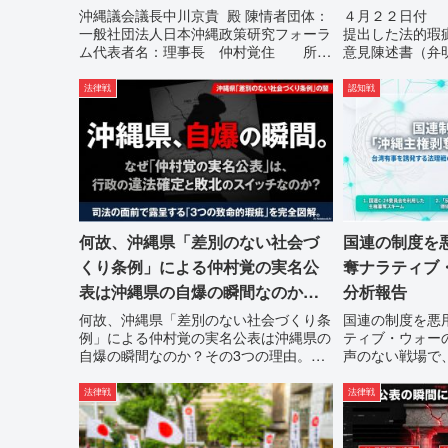
の停止を求める陳情書
書）提出の留
沖縄議会議長中川京貴 殿 陳情者団体：
４月２２日付 
一般社団法人日本沖縄政策研究フォーラ
提出した法的瑕
ム代表者名：理事長 仲村覚住 所：
意見陳述書（弁
沖縄県那覇市電 話：080- 「公表によ
４月２２日に、
り初めて明らかにされる仕組み」という
法状態の指摘と
法律戦
認知戦
根拠のない違法運用の指摘と条例運用の
通告を行いまし
停止を求める陳情...
は、違法を認めて
何故、沖縄県「差別のない社会づ
国連の制度を
くり条例」による仲村覚の実名公
奪ナラティブ
表は沖縄県の自爆の瞬間なのか？
分析報告
その3つの理由。
何故、沖縄県「差別のない社会づくり条
国連の制度を悪
例」による仲村覚の実名公表は沖縄県の
ティブ・ウォー
自爆の瞬間なのか？その3つの理由。現
声のない戦場で
在、沖縄県が強行しようとしている「仲
しようとしてい
村覚の実名公表」。行政側はこの行為
サイルが飛来す
法律戦
法律戦
を、特定の個人を社会的制裁に追い込む
す。国連という
ための「仕上げ」だと考えて...
「言説（ナラティ