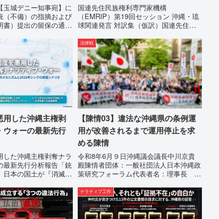
保の通告
【玉城デニー知事宛】に
国連先住民族権利専門家機構
疵（不備）の指摘および
（EMRIP）第19回セッション 沖縄・琉
明書）提出の留保の通告
球関連発言 対訳集（仮訳）国連先住民
玉城デニー宛に以下の違
族権利専門家機構（EMRIP）の各会合
意見陳述（弁明）留保の
において行われた、沖縄・琉球の先住民
法律戦
た。沖縄県は、この時
族指定、PFAS（有機フッ素化合物）問
軌道修正す...
題、米軍基地、伝統文化（...
悪用した沖縄主権剥
【陳情03】違法な沖縄県の条例運
・ウォーの最新先行
用が改善されるまで運用停止を求
める陳情
用した沖縄主権剥奪ナラ
令和8年6月９日沖縄議会議長中川京貴
の最新先行分析報告「銃
殿陳情者団体：一般社団法人日本沖縄政
、日本の国土が『消滅』
策研究フォーラム代表者名：理事長 仲
る。」現代の戦争は、ミ
村覚住 所：沖縄県那覇市電 話：
る以前に始まっていま
080-違法な沖縄県の条例運用が改善され
ナラティブ工作
国際的な舞台で、巧妙な
るまで運用停止を求める陳情陳情の趣旨
ブ）」が張...
沖縄県は、「沖縄県...