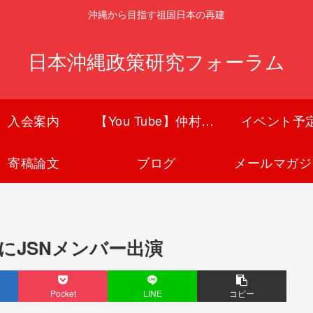
沖縄から目指す祖国日本の再建
日本沖縄政策研究フォーラム
入会案内
【You Tube】仲村覚チャンネル
イベント予
寄稿論文
ブログ
メールマガジ
1にJSNメンバー出演
Pocket
LINE
コピー