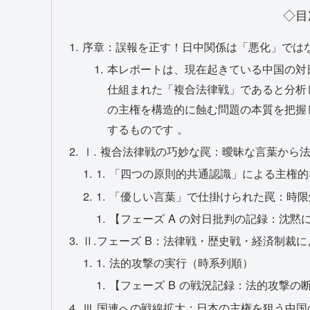
◇目
序章：誤報を正す！日中関係は「悪化」では
本レポートは、現在起きている中国の対日
仕組まれた「複合法律戦」であると分析
の主権を構造的に蝕む問題の本質を把握
するものです 。
Ⅰ. 複合法律戦の巧妙な罠：曖昧な言葉から
1. 「四つの原則的共通認識」による主権
1. 「優しい言葉」で仕掛けられた罠：時限
【フェーズ A の対日批判の記録：沈黙
Ⅱ.フェーズ B：法律戦・歴史戦・経済制裁
1. 法的攻撃の実行（時系列順）
【フェーズ B の戦況記録：法的攻撃の
Ⅲ.国連への戦線拡大：日本の主権を狙う中国