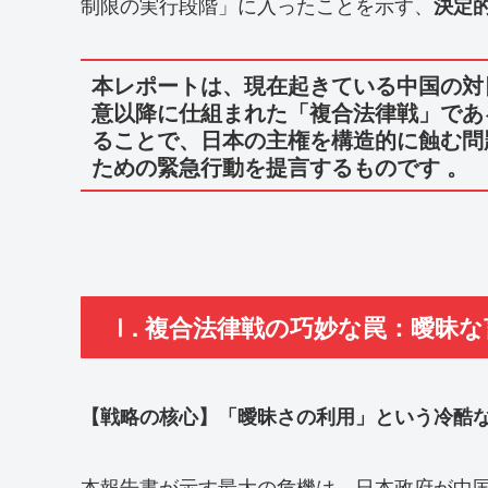
制限の実行段階」に入ったことを示す、
決定
本レポートは、現在起きている中国の対日
意以降に仕組まれた「複合法律戦」であ
ることで、日本の主権を構造的に蝕む問
ための緊急行動を提言するものです 。
Ⅰ. 複合法律戦の巧妙な罠：曖昧
【戦略の核心】「曖昧さの利用」という冷酷
本報告書が示す最大の危機は、日本政府が中