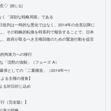
次◇
なく「深刻な戦略局面」である
批判は一時的な悪化ではなく、2014年の合意以降に
し、その戦略的転換を時系列で報告することで、日本
し、政府が取るべき主権回復のための緊急行動を提言
法的拘束力への移行
的な「沈黙の強制」（フェーズ A）
爆弾としての「二重構造」（2014年〜）
による主権の侵食】
による対日封じ込め
断行（完全版）】
の真の戦略