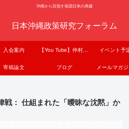
沖縄から目指す祖国日本の再建
日本沖縄政策研究フォーラム
入会案内
【You Tube】仲村覚チャンネル
イベント予
寄稿論文
ブログ
メールマガジ
律戦： 仕組まれた「曖昧な沈黙」か