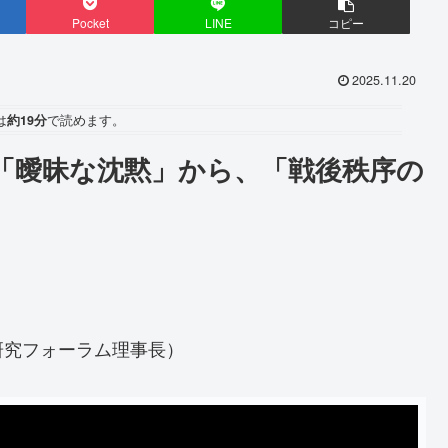
Pocket
LINE
コピー
2025.11.20
は
約19分
で読めます。
「曖昧な沈黙」から、「戦後秩序の
研究フォーラム理事長）