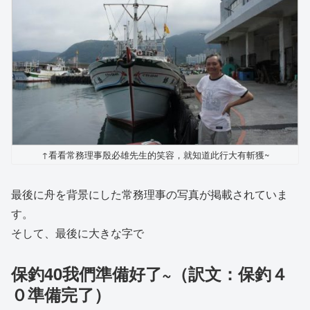
↑看看常務理事殷必雄先生的笑容，就知道此行大有斬獲~
最後に舟を背景にした常務理事の写真が掲載されていま
す。
そして、最後に大きな字で
保釣40我們準備好了~（訳文：保釣４
０準備完了）