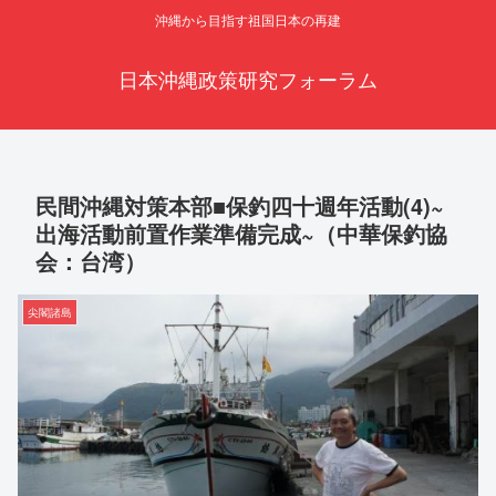
沖縄から目指す祖国日本の再建
日本沖縄政策研究フォーラム
民間沖縄対策本部■保釣四十週年活動(4)~
出海活動前置作業準備完成~（中華保釣協
会：台湾）
尖閣諸島