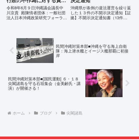
行政の不作為に対する責任
決定通知
追及と再発防止策を求める
令和8年6月９日沖縄議会議長中
沖縄県が条例の違法運営を繰り返
陳情
川京貴 殿陳情者団体：一般社団
した１３件の不開示決定通知【証
法人日本沖縄政策研究フォーラム
拠】不開示決定通知書（13件）
代表者名：理事長 仲村覚住
の分析：行政側の違法性の自白私
所：沖縄県那覇市電 話：080-
が請求した「差別認定の根拠」に
【陳情03】沖縄県におけるメデ
対し、県は全て非開示・存否応答
ィア誤報の放置および行政の不作
拒否を突きつけました。これは、
為に対する責任追及と再発防...
彼らが行政手続きの正当性を失
民間沖縄対策本部■沖縄を守る海上自衛
っ...
隊：海上潜水艦とイージス艦那覇に初接
岸
民間沖縄対策本部■[国民運動] ６・１８
尖閣諸島を守る石垣集会（金美齢氏・講
演）が開催さる！
ホーム
ブログ
尖閣諸島