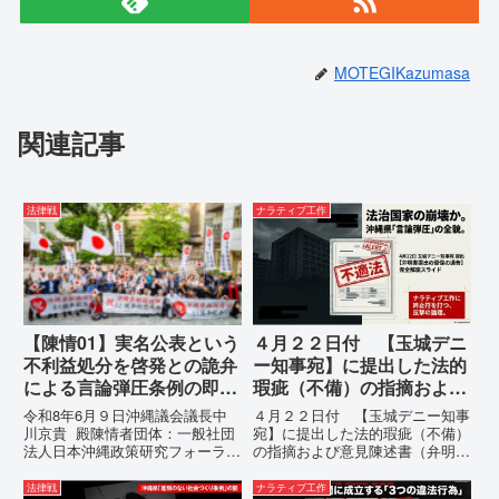
MOTEGIKazumasa
関連記事
法律戦
ナラティブ工作
【陳情01】実名公表という
４月２２日付 【玉城デニ
不利益処分を啓発との詭弁
ー知事宛】に提出した法的
による言論弾圧条例の即時
瑕疵（不備）の指摘および
運用停止を求める陳情
意見陳述書（弁明書）提出
令和8年6月９日沖縄議会議長中
４月２２日付 【玉城デニー知事
の留保の通告
川京貴 殿陳情者団体：一般社団
宛】に提出した法的瑕疵（不備）
法人日本沖縄政策研究フォーラム
の指摘および意見陳述書（弁明
代表者名：理事長 仲村覚住
書）提出の留保の通告４月２２日
所：沖縄県那覇市電 話：
に、玉城デニー宛に以下の違法状
法律戦
ナラティブ工作