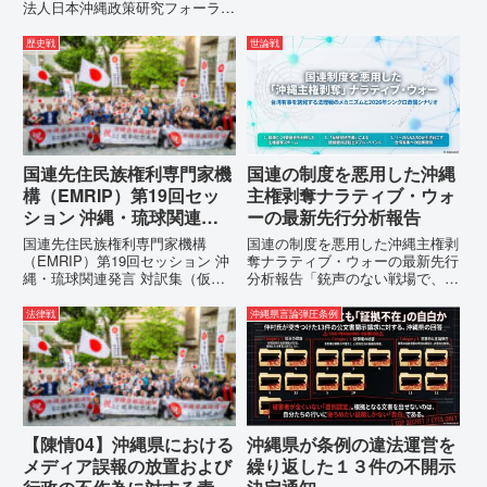
職におかれましては、時下ますま
法人日本沖縄政策研究フォーラム
すご清祥のこととお慶び申し上げ
代表者名：理事長 仲村覚住
ます。私は、適正な意見陳述（弁
所：沖縄県那覇市電 話：080-違
歴史戦
世論戦
明）を行うにあたり、沖縄県行政
法な沖縄県の条例運用が改善され
手続条例第28条で定められた...
るまで運用停止を求める陳情陳情
の趣旨沖縄県は、「沖縄県...
国連先住民族権利専門家機
国連の制度を悪用した沖縄
構（EMRIP）第19回セッ
主権剥奪ナラティブ・ウォ
ション 沖縄・琉球関連発
ーの最新先行分析報告
言 対訳集（仮訳）
国連先住民族権利専門家機構
国連の制度を悪用した沖縄主権剥
（EMRIP）第19回セッション 沖
奪ナラティブ・ウォーの最新先行
縄・琉球関連発言 対訳集（仮
分析報告「銃声のない戦場で、日
訳）国連先住民族権利専門家機構
本の国土が『消滅』しようとして
（EMRIP）の各会合において行
いる。」現代の戦争は、ミサイル
法律戦
沖縄県言論弾圧条例
われた、沖縄・琉球の先住民族指
が飛来する以前に始まっていま
定、PFAS（有機フッ素化合物）
す。国連という国際的な舞台で、
問題、米軍基地、伝統文化（...
巧妙な「言説（ナラティブ）」が
張...
【陳情04】沖縄県における
沖縄県が条例の違法運営を
メディア誤報の放置および
繰り返した１３件の不開示