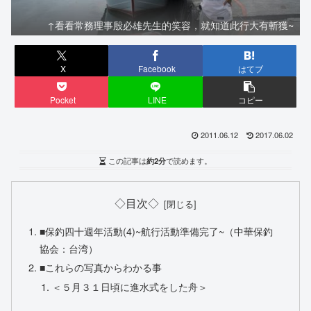
↑看看常務理事殷必雄先生的笑容，就知道此行大有斬獲~
X
Facebook
はてブ
Pocket
LINE
コピー
2011.06.12
2017.06.02
この記事は
約2分
で読めます。
◇目次◇
■保釣四十週年活動(4)~航行活動準備完了~（中華保釣
協会：台湾）
■これらの写真からわかる事
＜５月３１日頃に進水式をした舟＞