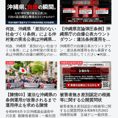
080- 実名公表という不利益処分
態の指摘と意見陳述（弁明）留保
を啓発との詭弁による言論弾圧条
の通告を行いました。沖縄県は、
例の即時運用停止を求める陳情
この時は、違法を認めて軌道修正
1...
す...
何故、沖縄県「差別のない
【沖縄県言論弾圧条例】沖
社会づくり条例」による仲
縄県庁の自爆公表カウント
村覚の実名公表は沖縄県の
ダウン：違法条例運用を自
自爆の瞬間なのか？その3
ら暴露する瞬間に注目して
何故、沖縄県「差別のない社会づ
沖縄県庁の自爆公表カウントダウ
つの理由。
ください
くり条例」による仲村覚の実名公
ン：違法条例運用を自ら暴露する
表は沖縄県の自爆の瞬間なのか？
瞬間に注目してください■何故、
その3つの理由。現在、沖縄県が
沖縄県が仲村覚に差別主義者レッ
強行しようとしている「仲村覚の
テルを貼りたい本当の理由「なぜ
法律戦
沖縄県言論弾圧条例
実名公表」。行政側はこの行為
沖縄県庁は、法を無視してまで私
を、特定の個人を社会的制裁に追
を封じ込めようとするのか。」そ
い込むための「仕上げ」だと考え
の理由は明確です。県政が統治
て...
の...
【陳情03】違法な沖縄県の
被害者無き差別認定の根拠
条例運用が改善されるまで
等に関する公開質問状
運用停止を求める陳情
被害者無き差別認定の根拠等に関
する公開質問状令和8年5月29日
令和8年6月９日沖縄議会議長中
沖縄県知事 玉城デニー殿拝啓貴
川京貴 殿陳情者団体：一般社団