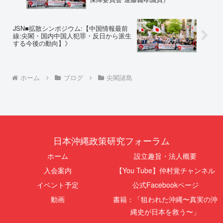
JSN■拡散シンポジウム:【中国情報最前
線:尖閣・国内中国人犯罪・反日から派生
する今後の動向】》
ホーム
ブログ
尖閣諸島
日本沖縄政策研究フォーラム
ホーム
設立趣旨・法人概要
入会案内
【You Tube】仲村覚チャンネル
イベント予定
公式Facebookページ
動画
書籍：「狙われた沖縄〜真実の沖
縄史が日本を救う〜」