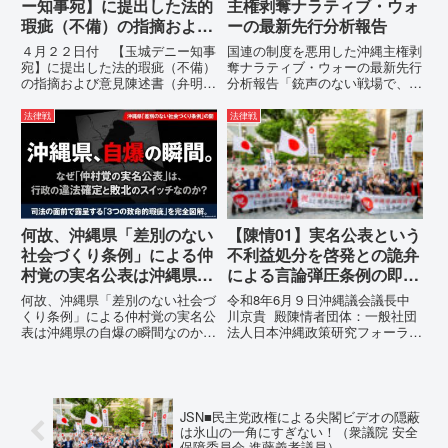
ー知事宛】に提出した法的
主権剥奪ナラティブ・ウォ
瑕疵（不備）の指摘および
ーの最新先行分析報告
意見陳述書（弁明書）提出
４月２２日付 【玉城デニー知事
国連の制度を悪用した沖縄主権剥
の留保の通告
宛】に提出した法的瑕疵（不備）
奪ナラティブ・ウォーの最新先行
の指摘および意見陳述書（弁明
分析報告「銃声のない戦場で、日
書）提出の留保の通告４月２２日
本の国土が『消滅』しようとして
に、玉城デニー宛に以下の違法状
いる。」現代の戦争は、ミサイル
法律戦
法律戦
態の指摘と意見陳述（弁明）留保
が飛来する以前に始まっていま
の通告を行いました。沖縄県は、
す。国連という国際的な舞台で、
この時は、違法を認めて軌道修正
巧妙な「言説（ナラティブ）」が
す...
張...
何故、沖縄県「差別のない
【陳情01】実名公表という
社会づくり条例」による仲
不利益処分を啓発との詭弁
村覚の実名公表は沖縄県の
による言論弾圧条例の即時
自爆の瞬間なのか？その3
運用停止を求める陳情
何故、沖縄県「差別のない社会づ
令和8年6月９日沖縄議会議長中
つの理由。
くり条例」による仲村覚の実名公
川京貴 殿陳情者団体：一般社団
表は沖縄県の自爆の瞬間なのか？
法人日本沖縄政策研究フォーラム
その3つの理由。現在、沖縄県が
代表者名：理事長 仲村覚住
強行しようとしている「仲村覚の
所：沖縄県那覇市電 話：
実名公表」。行政側はこの行為
080- 実名公表という不利益処分
を、特定の個人を社会的制裁に追
を啓発との詭弁による言論弾圧条
い込むための「仕上げ」だと考え
例の即時運用停止を求める陳情
JSN■民主党政権による尖閣ビデオの隠蔽
て...
1...
は氷山の一角にすぎない！（衆議院 安全
保障委員会 進藤義孝議員）