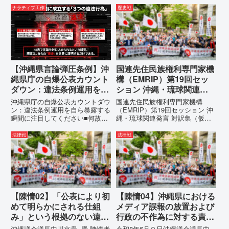
ナラティブ工作
歴史戦
【沖縄県言論弾圧条例】沖
国連先住民族権利専門家機
縄県庁の自爆公表カウント
構（EMRIP）第19回セッ
ダウン：違法条例運用を自
ション 沖縄・琉球関連発
ら暴露する瞬間に注目して
言 対訳集（仮訳）
沖縄県庁の自爆公表カウントダウ
国連先住民族権利専門家機構
ください
ン：違法条例運用を自ら暴露する
（EMRIP）第19回セッション 沖
瞬間に注目してください■何故、
縄・琉球関連発言 対訳集（仮
沖縄県が仲村覚に差別主義者レッ
訳）国連先住民族権利専門家機構
テルを貼りたい本当の理由「なぜ
（EMRIP）の各会合において行
法律戦
法律戦
沖縄県庁は、法を無視してまで私
われた、沖縄・琉球の先住民族指
を封じ込めようとするのか。」そ
定、PFAS（有機フッ素化合物）
の理由は明確です。県政が統治
問題、米軍基地、伝統文化（...
の...
【陳情02】「公表により初
【陳情04】沖縄県における
めて明らかにされる仕組
メディア誤報の放置および
み」という根拠のない違法
行政の不作為に対する責任
運用の指摘と条例運用の停
追及と再発防止策を求める
沖縄議会議長中川京貴 殿 陳情者
令和8年6月９日沖縄議会議長中