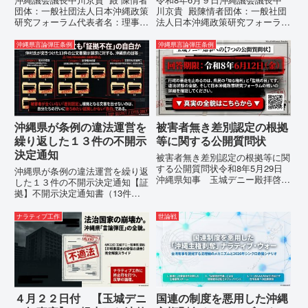
止を求める陳情書
陳情
団体：一般社団法人日本沖縄政策
川京貴 殿陳情者団体：一般社団
研究フォーラム代表者名：理事
法人日本沖縄政策研究フォーラム
長 仲村覚住 所：沖縄県那覇
代表者名：理事長 仲村覚住
市電 話：080- 「公表により初
所：沖縄県那覇市電 話：080-
沖縄県言論弾圧条例
沖縄県言論弾圧条例
めて明らかにされる仕組み」とい
【陳情03】沖縄県におけるメデ
う根拠のない違法運用の指摘と条
ィア誤報の放置および行政の不作
例運用の停止を求める陳情...
為に対する責任追及と再発防...
沖縄県が条例の違法運営を
被害者無き差別認定の根拠
繰り返した１３件の不開示
等に関する公開質問状
決定通知
被害者無き差別認定の根拠等に関
する公開質問状令和8年5月29日
沖縄県が条例の違法運営を繰り返
沖縄県知事 玉城デニー殿拝啓貴
した１３件の不開示決定通知【証
職におかれましては、時下ますま
拠】不開示決定通知書（13件）
すご清祥のこととお慶び申し上げ
の分析：行政側の違法性の自白私
ます。私は、適正な意見陳述（弁
が請求した「差別認定の根拠」に
ナラティブ工作
世論戦
明）を行うにあたり、沖縄県行政
対し、県は全て非開示・存否応答
手続条例第28条で定められた...
拒否を突きつけました。これは、
彼らが行政手続きの正当性を失
っ...
４月２２日付 【玉城デニ
国連の制度を悪用した沖縄