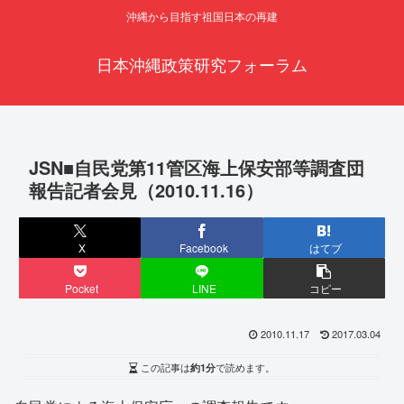
沖縄から目指す祖国日本の再建
日本沖縄政策研究フォーラム
JSN■自民党第11管区海上保安部等調査団
報告記者会見（2010.11.16）
X
Facebook
はてブ
Pocket
LINE
コピー
2010.11.17
2017.03.04
この記事は
約1分
で読めます。