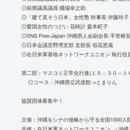
◎前県議系議員 國場幸之助
◎「建て直そう日本」女性塾 幹事長 伊藤玲子
◎愛国女性のつどい 花時計 森本町子
◎SNS Free-Japan 沖縄県人会副会長 手登根
◎日本会議宜野湾支部 支部長 垣花恵蔵
◎在日米軍基地ネットワークユニオン 執行役
第二部：マスコミ正常化行進(１５：３０～１
◎コース：沖縄県立武道館→とまりん
協賛団体募集中！
主催：沖縄をシナの侵略から守る全国1000人
共催：在日米軍ネットワークユニオン / 沖