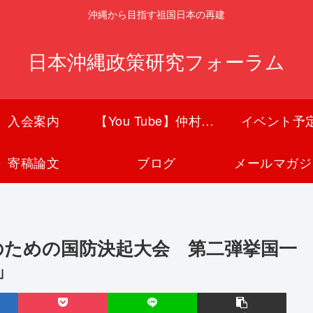
沖縄から目指す祖国日本の再建
日本沖縄政策研究フォーラム
入会案内
【You Tube】仲村覚チャンネル
イベント予
寄稿論文
ブログ
メールマガジ
和のための国防決起大会 第二弾挙国一
」