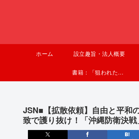
ホーム
設立趣旨・法人概要
書籍：「狙われた沖縄〜真実の沖縄史が日本を救う〜」
JSN■【拡散依頼】自由と平
致で護り抜け！「沖縄防衛決戦