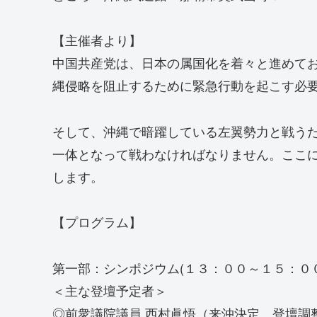
【主催者より】
中国共産党は、日本の属国化を着々と進めて
縄侵略を阻止するために緊急行動を起こす必
そして、沖縄で暗躍している左翼勢力と戦う
一体となって戦わなければなりません。ここ
します。
【プログラム】
第一部：シンポジウム(１３：００～１５：００
＜主な登壇予定者＞
◎前衆議院議員 西村眞悟（来沖決定、登壇調