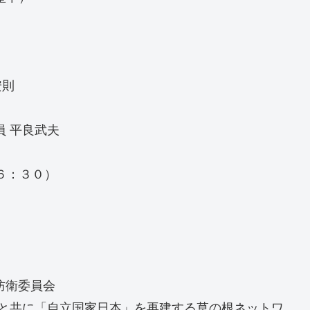
安則
員 平良武夫
６：３０）
防衛委員会
縄と共に「自立国家日本」を再建する草の根ネットワ