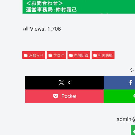
Views:
1,706
お知らせ
ブログ
売国組織
祖国防衛
シ
X
Pocket
admi