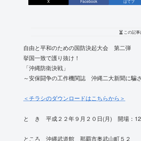
X
Facebook
はてブ
この記事
自由と平和のための国防決起大会 第二弾
挙国一致で護り抜け！
「沖縄防衛決戦」
～安保闘争の工作機関誌 沖縄二大新聞に騙
＜チラシのダウンロードはこちらから＞
と き 平成２２年９月２０日(月) 開場：12：
ところ 沖縄武道館 那覇市奥武山町５２