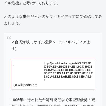
イル危機」と呼ばれております。
どのような事件だったのかウィキペディアにて確認してみ
ましょう。
＜台湾海峡ミサイル危機＞（ウィキペディアよ
り）
http://ja.wikipedia.org/wiki/%E5%8F
%B0%E6%B9%BE%E6%9C%89%E
4%BA%8B#.E5.8F.B0.E6.B9.BE.E6.
B5.B7.E5.B3.A1.E3.83.9F.E3.82.B5.E
3.82.A4.E3.83.AB.E5.8D.B1.E6.A9.9
F
ja.wikipedia.org
1996年に行われた台湾総統選挙で李登輝優勢の観