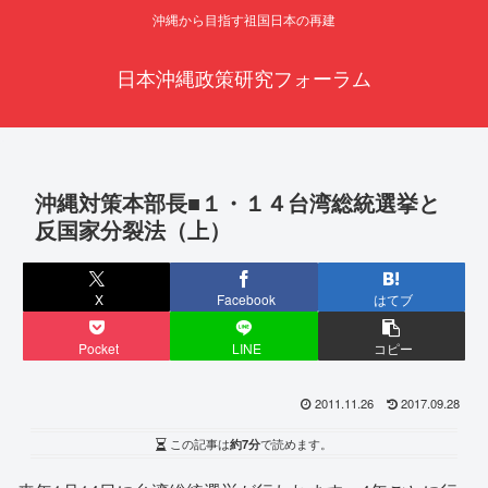
沖縄から目指す祖国日本の再建
日本沖縄政策研究フォーラム
沖縄対策本部長■１・１４台湾総統選挙と
反国家分裂法（上）
X
Facebook
はてブ
Pocket
LINE
コピー
2011.11.26
2017.09.28
この記事は
約7分
で読めます。