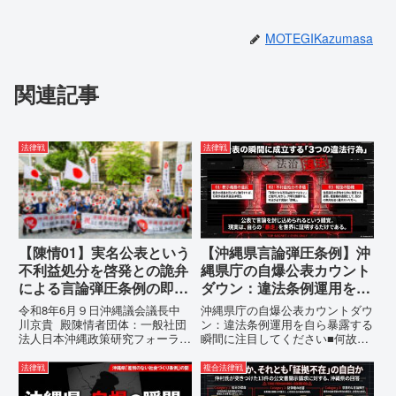
MOTEGIKazumasa
関連記事
法律戦
法律戦
【陳情01】実名公表という
【沖縄県言論弾圧条例】沖
不利益処分を啓発との詭弁
縄県庁の自爆公表カウント
による言論弾圧条例の即時
ダウン：違法条例運用を自
運用停止を求める陳情
ら暴露する瞬間に注目して
令和8年6月９日沖縄議会議長中
沖縄県庁の自爆公表カウントダウ
ください
川京貴 殿陳情者団体：一般社団
ン：違法条例運用を自ら暴露する
法人日本沖縄政策研究フォーラム
瞬間に注目してください■何故、
代表者名：理事長 仲村覚住
沖縄県が仲村覚に差別主義者レッ
所：沖縄県那覇市電 話：
テルを貼りたい本当の理由「なぜ
法律戦
複合法律戦
080- 実名公表という不利益処分
沖縄県庁は、法を無視してまで私
を啓発との詭弁による言論弾圧条
を封じ込めようとするのか。」そ