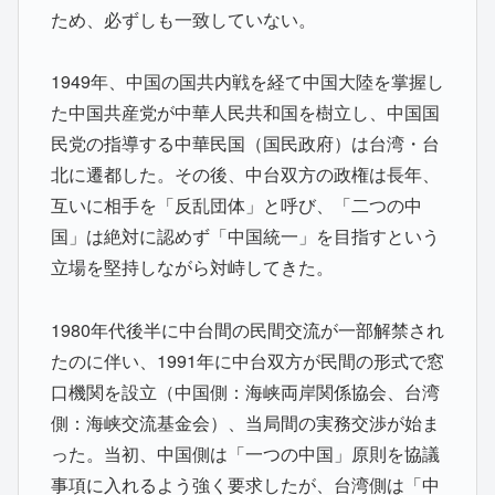
ため、必ずしも一致していない。
1949年、中国の国共内戦を経て中国大陸を掌握し
た中国共産党が中華人民共和国を樹立し、中国国
民党の指導する中華民国（国民政府）は台湾・台
北に遷都した。その後、中台双方の政権は長年、
互いに相手を「反乱団体」と呼び、「二つの中
国」は絶対に認めず「中国統一」を目指すという
立場を堅持しながら対峙してきた。
1980年代後半に中台間の民間交流が一部解禁され
たのに伴い、1991年に中台双方が民間の形式で窓
口機関を設立（中国側：海峡両岸関係協会、台湾
側：海峡交流基金会）、当局間の実務交渉が始ま
った。当初、中国側は「一つの中国」原則を協議
事項に入れるよう強く要求したが、台湾側は「中