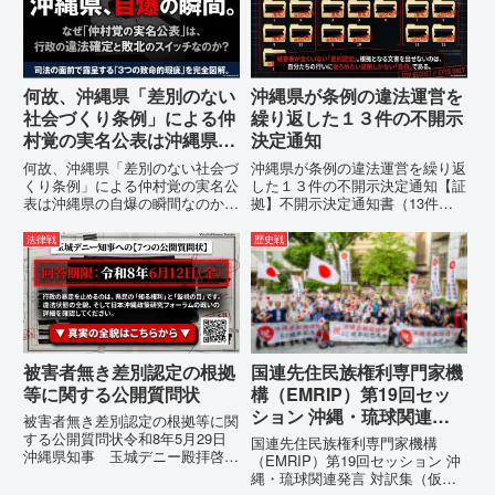
例の即時運用停止を求める陳情
の理由は明確です。県政が統治
1...
の...
何故、沖縄県「差別のない
沖縄県が条例の違法運営を
社会づくり条例」による仲
繰り返した１３件の不開示
村覚の実名公表は沖縄県の
決定通知
自爆の瞬間なのか？その3
何故、沖縄県「差別のない社会づ
沖縄県が条例の違法運営を繰り返
つの理由。
くり条例」による仲村覚の実名公
した１３件の不開示決定通知【証
表は沖縄県の自爆の瞬間なのか？
拠】不開示決定通知書（13件）
その3つの理由。現在、沖縄県が
の分析：行政側の違法性の自白私
強行しようとしている「仲村覚の
が請求した「差別認定の根拠」に
法律戦
歴史戦
実名公表」。行政側はこの行為
対し、県は全て非開示・存否応答
を、特定の個人を社会的制裁に追
拒否を突きつけました。これは、
い込むための「仕上げ」だと考え
彼らが行政手続きの正当性を失
て...
っ...
被害者無き差別認定の根拠
国連先住民族権利専門家機
等に関する公開質問状
構（EMRIP）第19回セッ
ション 沖縄・琉球関連発
被害者無き差別認定の根拠等に関
言 対訳集（仮訳）
する公開質問状令和8年5月29日
国連先住民族権利専門家機構
沖縄県知事 玉城デニー殿拝啓貴
（EMRIP）第19回セッション 沖
職におかれましては、時下ますま
縄・琉球関連発言 対訳集（仮
すご清祥のこととお慶び申し上げ