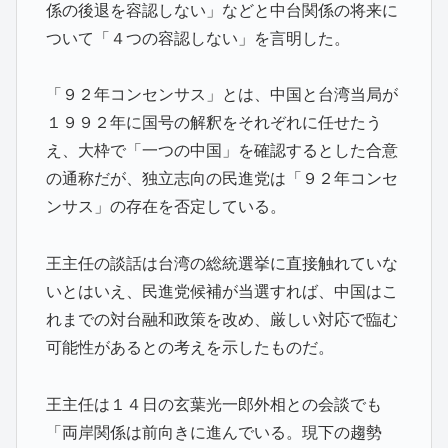
係の後退を容認しない」などと中台関係の将来に
ついて「４つの容認しない」を言明した。
「９２年コンセンサス」とは、中国と台湾当局が
１９９２年に国号の解釈をそれぞれに任せたう
え、大枠で「一つの中国」を確認するとした合意
の通称だが、独立志向の民進党は「９２年コンセ
ンサス」の存在を否定している。
王主任の談話は台湾の総統選挙に直接触れていな
いとはいえ、民進党候補が当選すれば、中国はこ
れまでの対台融和政策を改め、厳しい対応で臨む
可能性があるとの考えを示したものだ。
王主任は１４日の玄葉光一郎外相との会談でも
「両岸関係は前向きに進んでいる。現下の趨勢