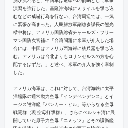
測が流れると、中国軍は選挙への恫喝として軍事
演習を強行した。基隆沖海域にミサイルを撃ち込
むなどの威嚇行為を行ない、台湾周辺では、一気
に緊張が高まった。人民解放軍副総参謀長の熊光
楷中将は、アメリカ国防総省チャールズ・フリー
マン国防次官補に「台湾問題に米軍が介入した場
合には、中国はアメリカ西海岸に核兵器を撃ち込
む。アメリカは台北よりもロサンゼルスの方を心
配するはずだ。」と述べ、米軍の介入を強く牽制
した。
アメリカ海軍は、これに対して、台湾海峡に太平
洋艦隊の通常動力空母「インデペンデンス」とイ
ージス巡洋艦「バンカー・ヒル」等からなる空母
戦闘群（現 空母打撃群）、さらにペルシャ湾に展
開していた原子力空母「ニミッツ」とその護衛艦