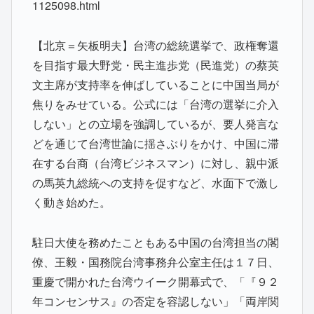
1125098.html
【北京＝矢板明夫】台湾の総統選挙で、政権奪還
を目指す最大野党・民主進歩党（民進党）の蔡英
文主席が支持率を伸ばしていることに中国当局が
焦りをみせている。公式には「台湾の選挙に介入
しない」との立場を強調しているが、要人発言な
どを通じて台湾世論に揺さぶりをかけ、中国に滞
在する台商（台湾ビジネスマン）に対し、親中派
の馬英九総統への支持を促すなど、水面下で激し
く動き始めた。
駐日大使を務めたこともある中国の台湾担当の閣
僚、王毅・国務院台湾事務弁公室主任は１７日、
重慶で開かれた台湾ウイーク開幕式で、「『９２
年コンセンサス』の否定を容認しない」「両岸関