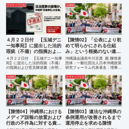
訳）国連先住民族権利専門家機構
ます。私は、適正な意見陳述（弁
（EMRIP）の各会合において行
ナラティブ工作
法律戦
明）を行うにあたり、沖縄県行政
われた、沖縄・琉球の先住民族指
手続条例第28条で定められた...
定、PFAS（有機フッ素化合物）
問題、米軍基地、伝統文化（...
４月２２日付 【玉城デニ
【陳情02】「公表により初
ー知事宛】に提出した法的
めて明らかにされる仕組
瑕疵（不備）の指摘および
み」という根拠のない違法
意見陳述書（弁明書）提出
運用の指摘と条例運用の停
４月２２日付 【玉城デニー知事
沖縄議会議長中川京貴 殿 陳情者
の留保の通告
止を求める陳情書
宛】に提出した法的瑕疵（不備）
団体：一般社団法人日本沖縄政策
の指摘および意見陳述書（弁明
研究フォーラム代表者名：理事
書）提出の留保の通告４月２２日
長 仲村覚住 所：沖縄県那覇
に、玉城デニー宛に以下の違法状
市電 話：080- 「公表により初
法律戦
ナラティブ工作
態の指摘と意見陳述（弁明）留保
めて明らかにされる仕組み」とい
の通告を行いました。沖縄県は、
う根拠のない違法運用の指摘と条
この時は、違法を認めて軌道修正
例運用の停止を求める陳情...
す...
【陳情04】沖縄県における
【陳情03】違法な沖縄県の
メディア誤報の放置および
条例運用が改善されるまで
行政の不作為に対する責任
運用停止を求める陳情
追及と再発防止策を求める