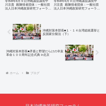
令和8年6月９日沖縄議会議長中
令和8年6月９日沖縄議会議長中
陳情
川京貴 殿陳情者団体：一般社団
川京貴 殿陳情者団体：一般社団
法人日本沖縄政策研究フォーラム
法人日本沖縄政策研究フォーラム
代表者名：理事長 仲村覚住
代表者名：理事長 仲村覚住
所：沖縄県那覇市電 話：080-
所：沖縄県那覇市電 話：080-違
【陳情03】沖縄県におけるメデ
法な沖縄県の条例運用が改善され
ィア誤報の放置および行政の不作
るまで運用停止を求める陳情陳情
為に対する責任追及と再発防...
の趣旨沖縄県は、「沖縄県...
沖縄対策本部長■１・１４台湾総統選挙と
反国家分裂法（下）
沖縄対策本部長■矛盾と野望だらけの辛亥
革命１００周年記念式典 in北京
ホーム
ブログ
日本沖縄政策研究フォーラム