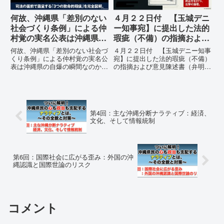
何故、沖縄県「差別のない
４月２２日付 【玉城デニ
社会づくり条例」による仲
ー知事宛】に提出した法的
村覚の実名公表は沖縄県の
瑕疵（不備）の指摘および
自爆の瞬間なのか？その3
意見陳述書（弁明書）提出
何故、沖縄県「差別のない社会づ
４月２２日付 【玉城デニー知事
つの理由。
の留保の通告
くり条例」による仲村覚の実名公
宛】に提出した法的瑕疵（不備）
表は沖縄県の自爆の瞬間なのか？
の指摘および意見陳述書（弁明
その3つの理由。現在、沖縄県が
書）提出の留保の通告４月２２日
強行しようとしている「仲村覚の
に、玉城デニー宛に以下の違法状
実名公表」。行政側はこの行為
態の指摘と意見陳述（弁明）留保
を、特定の個人を社会的制裁に追
の通告を行いました。沖縄県は、
い込むための「仕上げ」だと考え
この時は、違法を認めて軌道修正
第4回：主な沖縄分断ナラティブ：経済、
て...
す...
文化、そして情報統制
第6回：国際社会に広がる歪み：外国の沖
縄認識と国際世論のリスク
コメント