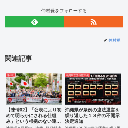
仲村覚をフォローする
仲村覚
関連記事
法律戦
沖縄県言論弾圧条例
【陳情02】「公表により初
沖縄県が条例の違法運営を
めて明らかにされる仕組
繰り返した１３件の不開示
み」という根拠のない違法
決定通知
運用の指摘と条例運用の停
沖縄議会議長中川京貴 殿 陳情者
沖縄県が条例の違法運営を繰り返