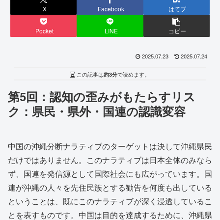
X
Facebook
はてブ
Pocket
LINE
コピー
2025.07.23
2025.07.24
この記事は
約3分
で読めます。
第5回：認知の歪みがもたらすリス
ク：県民・県外・国連の認識変容
中国の沖縄分断ナラティブのターゲットは決して沖縄県民
だけではありません。このナラティブは日本全体のみなら
ず、国連を発信源として国際社会にも広がっています。国
連が沖縄の人々を先住民族とする勧告を何度も出している
ということは、既にこのナラティブが深く浸透しているこ
とを表すものです。中国は目的を達成するために、沖縄県