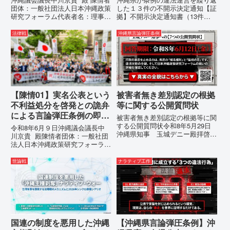
止を求める陳情書
団体：一般社団法人日本沖縄政策
した１３件の不開示決定通知【証
研究フォーラム代表者名：理事
拠】不開示決定通知書（13件）
長 仲村覚住 所：沖縄県那覇
の分析：行政側の違法性の自白私
市電 話：080- 「公表により初
が請求した「差別認定の根拠」に
法律戦
沖縄県言論弾圧条例
めて明らかにされる仕組み」とい
対し、県は全て非開示・存否応答
う根拠のない違法運用の指摘と条
拒否を突きつけました。これは、
例運用の停止を求める陳情...
彼らが行政手続きの正当性を失
っ...
【陳情01】実名公表という
被害者無き差別認定の根拠
不利益処分を啓発との詭弁
等に関する公開質問状
による言論弾圧条例の即時
被害者無き差別認定の根拠等に関
運用停止を求める陳情
する公開質問状令和8年5月29日
令和8年6月９日沖縄議会議長中
沖縄県知事 玉城デニー殿拝啓貴
川京貴 殿陳情者団体：一般社団
職におかれましては、時下ますま
法人日本沖縄政策研究フォーラム
すご清祥のこととお慶び申し上げ
代表者名：理事長 仲村覚住
ます。私は、適正な意見陳述（弁
所：沖縄県那覇市電 話：
世論戦
ナラティブ工作
明）を行うにあたり、沖縄県行政
080- 実名公表という不利益処分
手続条例第28条で定められた...
を啓発との詭弁による言論弾圧条
例の即時運用停止を求める陳情
1...
国連の制度を悪用した沖縄
【沖縄県言論弾圧条例】沖