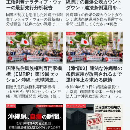
主権剥奪ナラティブ・ウォ
縄県庁の自爆公表カウント
ーの最新先行分析報告
ダウン：違法条例運用を自
ら暴露する瞬間に注目して
国連の制度を悪用した沖縄主権剥
沖縄県庁の自爆公表カウントダウ
ください
奪ナラティブ・ウォーの最新先行
ン：違法条例運用を自ら暴露する
分析報告「銃声のない戦場で、日
瞬間に注目してください■何故、
本の国土が『消滅』しようとして
沖縄県が仲村覚に差別主義者レッ
いる。」現代の戦争は、ミサイル
テルを貼りたい本当の理由「なぜ
歴史戦
法律戦
が飛来する以前に始まっていま
沖縄県庁は、法を無視してまで私
す。国連という国際的な舞台で、
を封じ込めようとするのか。」そ
巧妙な「言説（ナラティブ）」が
の理由は明確です。県政が統治
張...
の...
国連先住民族権利専門家機
【陳情03】違法な沖縄県の
構（EMRIP）第19回セッ
条例運用が改善されるまで
ション 沖縄・琉球関連発
運用停止を求める陳情
言 対訳集（仮訳）
国連先住民族権利専門家機構
令和8年6月９日沖縄議会議長中
（EMRIP）第19回セッション 沖
川京貴 殿陳情者団体：一般社団
縄・琉球関連発言 対訳集（仮
法人日本沖縄政策研究フォーラム
訳）国連先住民族権利専門家機構
代表者名：理事長 仲村覚住
（EMRIP）の各会合において行
所：沖縄県那覇市電 話：080-違
法律戦
ナラティブ工作
われた、沖縄・琉球の先住民族指
法な沖縄県の条例運用が改善され
定、PFAS（有機フッ素化合物）
るまで運用停止を求める陳情陳情
問題、米軍基地、伝統文化（...
の趣旨沖縄県は、「沖縄県...