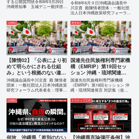
運用停止を求める陳情
する公開質問状令和8年5月29日
令和8年6月９日沖縄議会議長中
沖縄県知事 玉城デニー殿拝啓貴
川京貴 殿陳情者団体：一般社団
職におかれましては、時下ますま
法人日本沖縄政策研究フォーラム
すご清祥のこととお慶び申し上げ
代表者名：理事長 仲村覚住
ます。私は、適正な意見陳述（弁
所：沖縄県那覇市電 話：
法律戦
歴史戦
明）を行うにあたり、沖縄県行政
080- 実名公表という不利益処分
手続条例第28条で定められた...
を啓発との詭弁による言論弾圧条
例の即時運用停止を求める陳情
1...
【陳情02】「公表により初
国連先住民族権利専門家機
めて明らかにされる仕組
構（EMRIP）第19回セッ
み」という根拠のない違法
ション 沖縄・琉球関連発
運用の指摘と条例運用の停
言 対訳集（仮訳）
沖縄議会議長中川京貴 殿 陳情者
国連先住民族権利専門家機構
止を求める陳情書
団体：一般社団法人日本沖縄政策
（EMRIP）第19回セッション 沖
研究フォーラム代表者名：理事
縄・琉球関連発言 対訳集（仮
長 仲村覚住 所：沖縄県那覇
訳）国連先住民族権利専門家機構
市電 話：080- 「公表により初
（EMRIP）の各会合において行
法律戦
ナラティブ工作
めて明らかにされる仕組み」とい
われた、沖縄・琉球の先住民族指
う根拠のない違法運用の指摘と条
定、PFAS（有機フッ素化合物）
例運用の停止を求める陳情...
問題、米軍基地、伝統文化（...
何故、沖縄県「差別のない
【沖縄県言論弾圧条例】沖