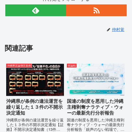
仲村覚
関連記事
沖縄県言論弾圧条例
世論戦
沖縄県が条例の違法運営を
国連の制度を悪用した沖縄
繰り返した１３件の不開示
主権剥奪ナラティブ・ウォ
決定通知
ーの最新先行分析報告
沖縄県が条例の違法運営を繰り返
国連の制度を悪用した沖縄主権剥
した１３件の不開示決定通知【証
奪ナラティブ・ウォーの最新先行
拠】不開示決定通知書（13件）
分析報告「銃声のない戦場で、日