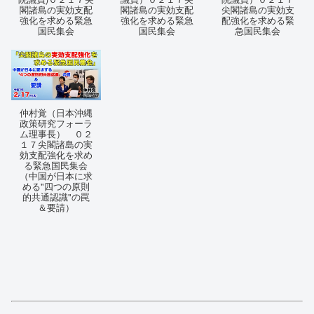
閣諸島の実効支配
閣諸島の実効支配
尖閣諸島の実効支
強化を求める緊急
強化を求める緊急
配強化を求める緊
国民集会
国民集会
急国民集会
仲村覚（日本沖縄
政策研究フォーラ
ム理事長） ０２
１７尖閣諸島の実
効支配強化を求め
る緊急国民集会
（中国が日本に求
める"四つの原則
的共通認識"の罠
＆要請）