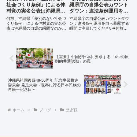
社会づくり条例」による仲
縄県庁の自爆公表カウント
村覚の実名公表は沖縄県の
ダウン：違法条例運用を自
自爆の瞬間なのか？その3
ら暴露する瞬間に注目して
何故、沖縄県「差別のない社会づ
沖縄県庁の自爆公表カウントダウ
つの理由。
ください
くり条例」による仲村覚の実名公
ン：違法条例運用を自ら暴露する
表は沖縄県の自爆の瞬間なのか？
瞬間に注目してください■何故、
その3つの理由。現在、沖縄県が
沖縄県が仲村覚に差別主義者レッ
強行しようとしている「仲村覚の
テルを貼りたい本当の理由「なぜ
実名公表」。行政側はこの行為
沖縄県庁は、法を無視してまで私
を、特定の個人を社会的制裁に追
を封じ込めようとするのか。」そ
い込むための「仕上げ」だと考え
の理由は明確です。県政が統治
【重要】中国が日本に要求する「4つの原
て...
の...
則的共通認識」の罠
沖縄県祖国復帰49-50周年 記念事業推進
委員会 発足大会～世界に誇る日本民族の
再統一記念日～
ホーム
ブログ
歴史戦