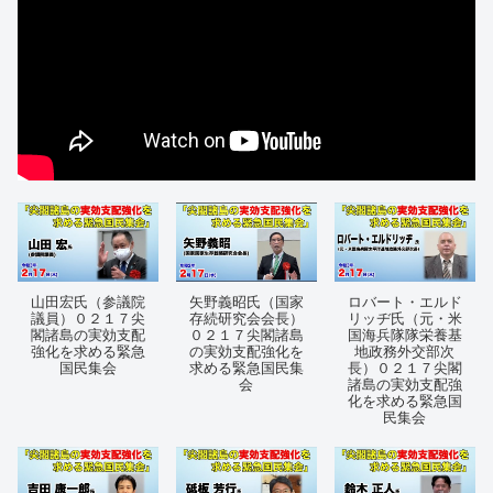
山田宏氏（参議院
矢野義昭氏（国家
ロバート・エルド
議員）０２１７尖
存続研究会会長）
リッヂ氏（元・米
閣諸島の実効支配
０２１７尖閣諸島
国海兵隊隊栄養基
強化を求める緊急
の実効支配強化を
地政務外交部次
国民集会
求める緊急国民集
長）０２１７尖閣
会
諸島の実効支配強
化を求める緊急国
民集会