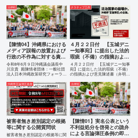
の分析：行政側の違法性の自白私
本の国土が『消滅』しようとして
が請求した「差別認定の根拠」に
いる。」現代の戦争は、ミサイル
法律戦
ナラティブ工作
対し、県は全て非開示・存否応答
が飛来する以前に始まっていま
拒否を突きつけました。これは、
す。国連という国際的な舞台で、
彼らが行政手続きの正当性を失
巧妙な「言説（ナラティブ）」が
っ...
張...
【陳情04】沖縄県における
４月２２日付 【玉城デニ
メディア誤報の放置および
ー知事宛】に提出した法的
行政の不作為に対する責任
瑕疵（不備）の指摘および
追及と再発防止策を求める
意見陳述書（弁明書）提出
令和8年6月９日沖縄議会議長中
４月２２日付 【玉城デニー知事
陳情
の留保の通告
川京貴 殿陳情者団体：一般社団
宛】に提出した法的瑕疵（不備）
法人日本沖縄政策研究フォーラム
の指摘および意見陳述書（弁明
代表者名：理事長 仲村覚住
書）提出の留保の通告４月２２日
所：沖縄県那覇市電 話：080-
に、玉城デニー宛に以下の違法状
沖縄県言論弾圧条例
法律戦
【陳情03】沖縄県におけるメデ
態の指摘と意見陳述（弁明）留保
ィア誤報の放置および行政の不作
の通告を行いました。沖縄県は、
為に対する責任追及と再発防...
この時は、違法を認めて軌道修正
す...
被害者無き差別認定の根拠
【陳情01】実名公表という
等に関する公開質問状
不利益処分を啓発との詭弁
による言論弾圧条例の即時
被害者無き差別認定の根拠等に関