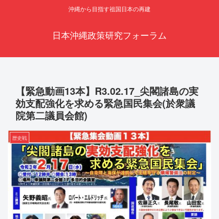
沖縄から目指す祖国日本の再建
日本沖縄政策研究フォーラム
【緊急動画13本】R3.02.17_尖閣諸島の実
効支配強化を求める緊急国民集会(於衆議
院第二議員会館)
歴史戦