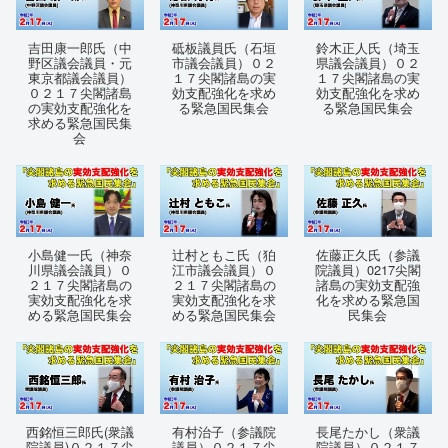
吉田康一郎氏（中
砥板議員氏（石垣
鈴木正人氏（埼玉
野区議会議員・元
市議会議員）０２
県議会議員）０２
東京都議会議員）
１７尖閣諸島の実
１７尖閣諸島の実
０２１７尖閣諸島
効支配強化を求め
効支配強化を求め
の実効支配強化を
る緊急国民集会
る緊急国民集会
求める緊急国民集
会
小島健一氏（神奈
辻村ともこ氏（狛
佐藤正久氏（参議
川県議会議員）０
江市議会議員）０
院議員）0217尖閣
２１７尖閣諸島の
２１７尖閣諸島の
諸島の実効支配強
実効支配強化を求
実効支配強化を求
化を求める緊急国
める緊急国民集会
める緊急国民集会
民集会
西銘恒三郎氏(衆議
有村治子（参議院
長尾たかし（衆議
院議員)０２１７尖
議員）０２１７尖
院議員）０２１７