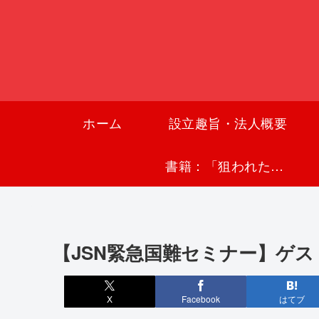
ホーム
設立趣旨・法人概要
書籍：「狙われた沖縄〜真実の沖縄史が日本を救う〜」
【JSN緊急国難セミナー】ゲス
X
Facebook
はてブ