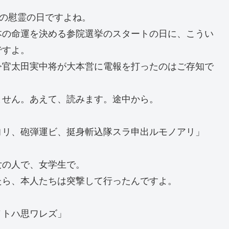
縄の慰霊の日ですよね。
本の命運を決める参院選挙のスタートの日に、こうい
ですよ。
令官太田実中将が大本営に電報を打ったのはご存知で
ません。あえて、読みます。途中から。
ヨリ、砲弾運ビ、挺身斬込隊スラ申出ルモノアリ」
女の人で、女学生で。
たら、本人たちは突撃して行ったんですよ。
ノトハ思ワレズ」