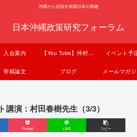
沖縄から目指す祖国日本の再建
日本沖縄政策研究フォーラム
入会案内
【You Tube】仲村覚チャンネル
イベント予
寄稿論文
ブログ
メールマガジ
ト講演：村田春樹先生（3/3）
Pocket
LINE
コピー