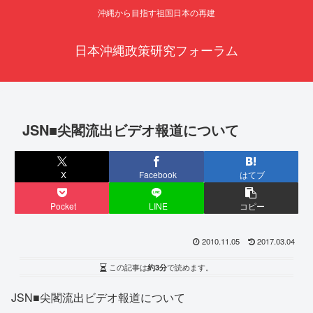
沖縄から目指す祖国日本の再建
日本沖縄政策研究フォーラム
JSN■尖閣流出ビデオ報道について
X
Facebook
はてブ
Pocket
LINE
コピー
2010.11.05
2017.03.04
この記事は
約3分
で読めます。
JSN■尖閣流出ビデオ報道について