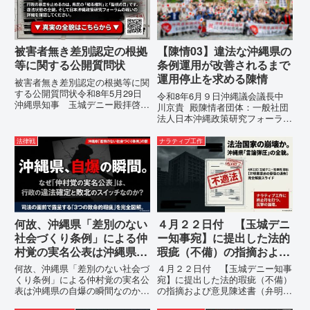
例の即時運用停止を求める陳情
為に対する責任追及と再発防...
1...
被害者無き差別認定の根拠
【陳情03】違法な沖縄県の
等に関する公開質問状
条例運用が改善されるまで
運用停止を求める陳情
被害者無き差別認定の根拠等に関
する公開質問状令和8年5月29日
令和8年6月９日沖縄議会議長中
沖縄県知事 玉城デニー殿拝啓貴
川京貴 殿陳情者団体：一般社団
職におかれましては、時下ますま
法人日本沖縄政策研究フォーラム
すご清祥のこととお慶び申し上げ
代表者名：理事長 仲村覚住
ます。私は、適正な意見陳述（弁
所：沖縄県那覇市電 話：080-違
法律戦
ナラティブ工作
明）を行うにあたり、沖縄県行政
法な沖縄県の条例運用が改善され
手続条例第28条で定められた...
るまで運用停止を求める陳情陳情
の趣旨沖縄県は、「沖縄県...
何故、沖縄県「差別のない
４月２２日付 【玉城デニ
社会づくり条例」による仲
ー知事宛】に提出した法的
村覚の実名公表は沖縄県の
瑕疵（不備）の指摘および
自爆の瞬間なのか？その3
意見陳述書（弁明書）提出
何故、沖縄県「差別のない社会づ
４月２２日付 【玉城デニー知事
つの理由。
の留保の通告
くり条例」による仲村覚の実名公
宛】に提出した法的瑕疵（不備）
表は沖縄県の自爆の瞬間なのか？
の指摘および意見陳述書（弁明
その3つの理由。現在、沖縄県が
書）提出の留保の通告４月２２日