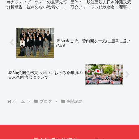
止を求める陳情書
奪ナラティブ・ウォーの最新先行
団体：一般社団法人日本沖縄政策
分析報告「銃声のない戦場で、日
研究フォーラム代表者名：理事
本の国土が『消滅』しようとして
長 仲村覚住 所：沖縄県那覇
いる。」現代の戦争は、ミサイル
市電 話：080- 「公表により初
が飛来する以前に始まっていま
めて明らかにされる仕組み」とい
す。国連という国際的な舞台で、
う根拠のない違法運用の指摘と条
巧妙な「言説（ナラティブ）」が
例運用の停止を求める陳情...
張...
JSN■今こそ、菅内閣を一気に退陣に追い
込め!
JSN■尖閣危機真っ只中における今年度の
日米合同演習について
ホーム
ブログ
尖閣諸島