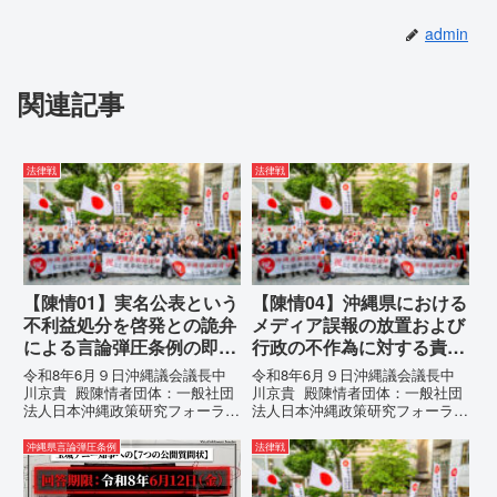
admin
関連記事
法律戦
法律戦
【陳情01】実名公表という
【陳情04】沖縄県における
不利益処分を啓発との詭弁
メディア誤報の放置および
による言論弾圧条例の即時
行政の不作為に対する責任
運用停止を求める陳情
追及と再発防止策を求める
令和8年6月９日沖縄議会議長中
令和8年6月９日沖縄議会議長中
陳情
川京貴 殿陳情者団体：一般社団
川京貴 殿陳情者団体：一般社団
法人日本沖縄政策研究フォーラム
法人日本沖縄政策研究フォーラム
代表者名：理事長 仲村覚住
代表者名：理事長 仲村覚住
所：沖縄県那覇市電 話：
所：沖縄県那覇市電 話：080-
沖縄県言論弾圧条例
法律戦
080- 実名公表という不利益処分
【陳情03】沖縄県におけるメデ
を啓発との詭弁による言論弾圧条
ィア誤報の放置および行政の不作