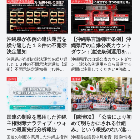
強行しようとしている「仲村覚の
に、玉城デニー宛に以下の違法状
沖縄県言論弾圧条例
ナラティブ工作
実名公表」。行政側はこの行為
態の指摘と意見陳述（弁明）留保
を、特定の個人を社会的制裁に追
の通告を行いました。沖縄県は、
い込むための「仕上げ」だと考え
この時は、違法を認めて軌道修正
て...
す...
沖縄県が条例の違法運営を
【沖縄県言論弾圧条例】沖
繰り返した１３件の不開示
縄県庁の自爆公表カウント
決定通知
ダウン：違法条例運用を自
ら暴露する瞬間に注目して
沖縄県が条例の違法運営を繰り返
沖縄県庁の自爆公表カウントダウ
ください
した１３件の不開示決定通知【証
ン：違法条例運用を自ら暴露する
拠】不開示決定通知書（13件）
瞬間に注目してください■何故、
の分析：行政側の違法性の自白私
沖縄県が仲村覚に差別主義者レッ
が請求した「差別認定の根拠」に
テルを貼りたい本当の理由「なぜ
法律戦
法律戦
対し、県は全て非開示・存否応答
沖縄県庁は、法を無視してまで私
拒否を突きつけました。これは、
を封じ込めようとするのか。」そ
彼らが行政手続きの正当性を失
の理由は明確です。県政が統治
っ...
の...
国連の制度を悪用した沖縄
【陳情02】「公表により初
主権剥奪ナラティブ・ウォ
めて明らかにされる仕組
ーの最新先行分析報告
み」という根拠のない違法
運用の指摘と条例運用の停
国連の制度を悪用した沖縄主権剥
沖縄議会議長中川京貴 殿 陳情者