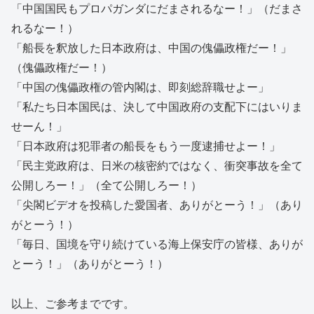
「中国国民もプロパガンダにだまされるなー！」（だまさ
れるなー！）
「船長を釈放した日本政府は、中国の傀儡政権だー！」
（傀儡政権だー！）
「中国の傀儡政権の管内閣は、即刻総辞職せよー」
「私たち日本国民は、決して中国政府の支配下にはいりま
せーん！」
「日本政府は犯罪者の船長をもう一度逮捕せよー！」
「民主党政府は、日米の核密約ではなく、衝突事故を全て
公開しろー！」（全て公開しろー！）
「尖閣ビデオを投稿した愛国者、ありがとーう！」（あり
がとーう！）
「毎日、国境を守り続けている海上保安庁の皆様、ありが
とーう！」（ありがとーう！）
以上、ご参考までです。