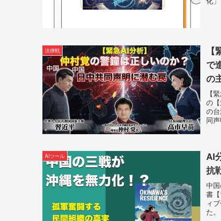
化」
【
法律戦
で
の
【緊
の【
の台
同声
A
AIツール
抗
中国
書【
ィブ
た。