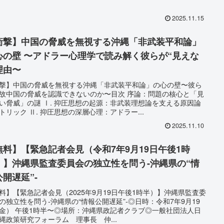
2025.11.15
衝撃】中国の脅威を無視する沖縄「非武装平和論」
ー心理学で読み解く彼らが“見えな
理由〜
撃】中国の脅威を無視する沖縄「非武装平和論」の心の壁〜彼ら
故中国の脅威を認識できないのか〜目次 序論：問題の核心と「見
い脅威」の謎 Ⅰ. 抑圧思想の起源：非武装理想論を支える原因論
トリック Ⅱ. 抑圧思想の深層心理：アドラー...
2025.11.10
無料】【緊急記者会見（令和7年9月19日午後1時
）】沖縄県監査委員会の独立性を問う-沖縄県の“情
公開遅延”-
料】【緊急記者会見（2025年9月19日午後1時半）】沖縄県監査委
の独立性を問う-沖縄県の“情報公開遅延”-◎日時：令和7年9月19
金） 午後1時半〜◎場所：沖縄県政記者クラブ◎一般社団法人日
縄政策研究フォーラム 理事長 仲...