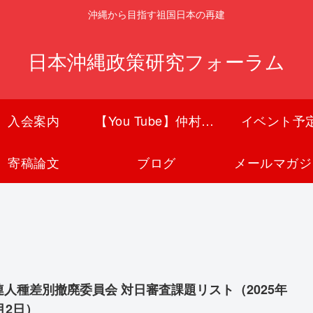
沖縄から目指す祖国日本の再建
日本沖縄政策研究フォーラム
入会案内
【You Tube】仲村覚チャンネル
イベント予
寄稿論文
ブログ
メールマガジ
連人種差別撤廃委員会 対日審査課題リスト（2025年
月2日）