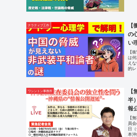
【
ナラティブ工作
の心の壁 〜アドラ
い
【衝
は何
えな
的レ
【
ワシントン事務所
半
報
【無
員会
日（
本沖