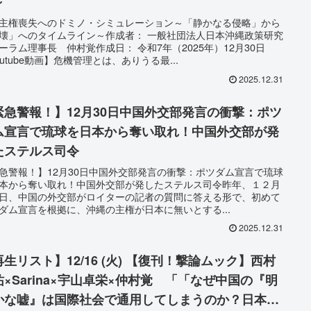
～
主権喪失へのドミノ・シミュレーション～「静かなる侵略」から
壊」へのタイムライン～作成者： 一般社団法人日本沖縄政策研究
ーラム理事長 仲村覚作成日： 令和7年（2025年）12月30日
outube動画】危機管理とは、ありうる最...
2025.12.31
緊急警報！】12月30日中国外交部発言の衝撃：ポツ
ム宣言で琉球を日本から奪い取れ！中国外交部が発
たステルス司令
急警報！】12月30日中国外交部発言の衝撃：ポツダム宣言で琉球
本から奪い取れ！中国外交部が発したステルス司令昨年、１２月
日、中国の外交部がロイターの記者の質問に答える形で、初めて
ダム宣言を根拠に、沖縄の主権が日本に無いとする...
2025.12.31
生リスト】12/16 (火) 【復刊！撃論ムック】西村
祐×Sarina×宇山卓栄×仲村覚 「「なぜ中国の『明
かな嘘』は国際社会で通用してしまうのか？日本を