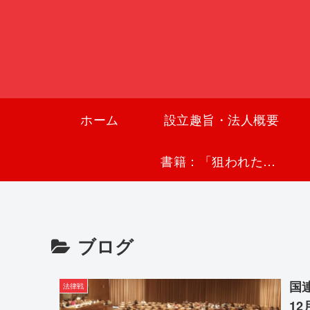
ホーム
設立趣旨・法人概要
書籍：「狙われた沖縄〜真実の沖縄史が日本を救う〜」
ブログ
国
法律戦
12