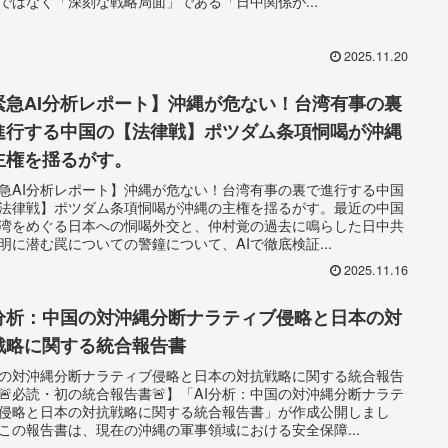
ではなく「深刻な戦略局面」である「日中関係が...
2025.11.20
緊急AI分析レポート】沖縄が危ない！台湾有事の裏
進行する中国の【法律戦】ポツダム条項恫喝が沖縄
主権を揺るがす。
急AI分析レポート】沖縄が危ない！台湾有事の裏で進行する中国
法律戦】ポツダム条項恫喝が沖縄の主権を揺るがす。最近の中国
湾をめぐる日本への恫喝外交と、仲村覚の過去に鳴らした日中共
明に潜む罠についての警鐘について、AIで徹底検証...
2025.11.16
I分析：中国の対沖縄分断ナラティブ侵略と日本の対
戦略に関する統合報告書
の対沖縄分断ナラティブ侵略と日本の対抗戦略に関する統合報告
🚨必読・初の統合報告書🚨】「AI分析：中国の対沖縄分断ナラテ
侵略と日本の対抗戦略に関する統合報告書」が作成公開しまし
この報告書は、現在の沖縄の軍事領域における安全保障...