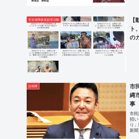
【
安全保障政策妨害活動
ト
の
市
自衛隊
縄
事
市民
招い
り」
新聞 