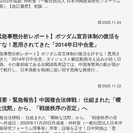
月23日作成責: 仲村覚（一般社団法人 日本沖縄政策研究フォーラム
長）【改訂履歴】 初版: ...
2025.11.24
緊急事態分析レポート】ポツダム宣言体制の復活を
すな！悪用されてきた「2014年日中合意」
急事態分析レポート】ポツダム宣言体制の復活を許すな！悪用さ
きた「2014年日中合意」ダイジェスト解説動画冷え込みが続く日
係。その最前線である尖閣諸島周辺では、中国海警局の船が我が
で航行し、日本漁船を執拗に追い回す危険な挑発行...
2025.11.22
重要・緊急報告】中国複合法律戦： 仕組まれた「曖
な沈黙」から、「戦後秩序の否定」へ
複合法律戦： 仕組まれた「曖昧な沈黙」から、「戦後秩序の否
へ作成日：2025年11月20日作成者：仲村覚（一般社団法人日本沖
策研究フォーラム理事長）序章：誤報を正す！日中関係は「悪