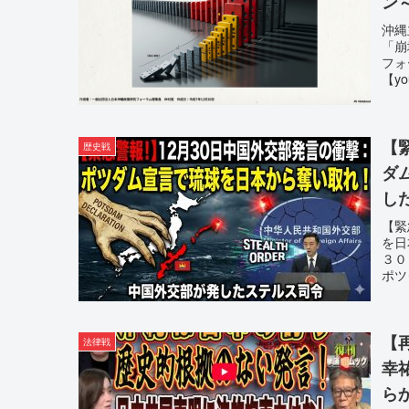
ン
沖縄
「崩
フォ
【y
【
歴史戦
ダ
し
【緊
を日
３０
ポツ
【再
法律戦
幸
ら