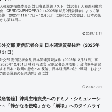
人種差別撤廃委員会 対日審査課題リスト（対訳表）人種差別撤廃
会 CERD/C/JPN/QPR/12-142025年12月2日委員会によって第
6会期（2025年11月17日～12月5日）に採択この文書は、日本の第
から第14回...
2025.12.31
国外交部 定例記者会見 日本関連質疑抜粋（2025年
月31日）
外交部 定例記者会見 日本関連質疑抜粋（2025年12月31日）事
 2025年12月31日 林剣 報道官 定例記者会見概要： 台湾軍事演習
する日本・欧州の懸念への反論、日本経済界の訪中延期、および
の国会議員の台湾訪問計画に対...
2025.12.31
緊急警鐘】沖縄主権喪失へのドミノ・シミュレーシ
ン～「静かなる侵略」から「崩壊」へのタイムライ