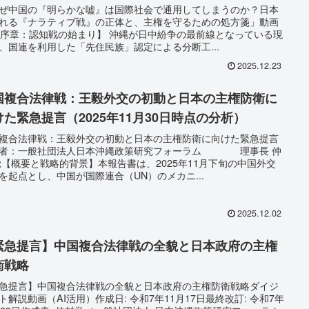
れる『ナラティブ戦』の正体と、主権を守るための
ぜ中国の『明らかな嘘』は国際社会で通用してしまうのか？日本
れる『ナラティブ戦』の正体と、主権を守るための処方箋」動画
方箋」」
 【序章：認知戦の始まり】 沖縄が日中紛争の最前線となっている現
、国連を利用した「先住民族」認定による分断工...
2025.12.23
国複合法律戦：王毅外交の初動と日本の主権防衛に
けた緊急提言（2025年11月30日時点の分析）
複合法律戦：王毅外交の初動と日本の主権防衛に向けた緊急提言
成者：一般社団法人日本沖縄政策研究フォーラム 理事長 仲
覚【概要と戦略的背景】本報告書は、2025年11月下旬の中国外交
を起点とし、中国が国際連合（UN）のメカニ...
2025.12.02
緊急提言】中国複合法律戦の全貌と日本政府の主権
衛戦略
急提言】中国複合法律戦の全貌と日本政府の主権防衛戦略ダイジ
ト解説動画（AI活用）作成日: 令和7年11月17日最終改訂: 令和7年