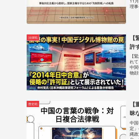
11
理事
【
法律戦
許
【緊
れて
中関
物顔
【
歴史戦
昧
中国
定」
縄政