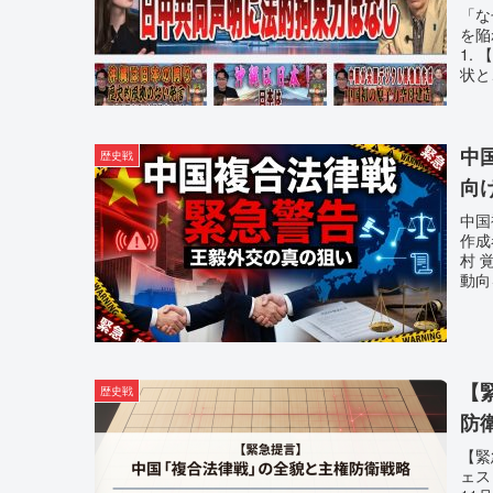
陥
「な
を陥
処
1.
状と
中
歴史戦
向
中国
作
村 
動向
【
歴史戦
防
【緊
ェス