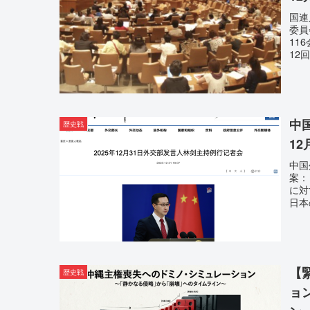
国連
委員
11
12回
中
歴史戦
12
中国
案：
に対
日本
【
歴史戦
ョ