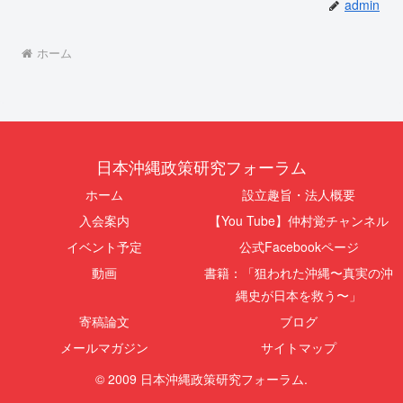
admin
ホーム
日本沖縄政策研究フォーラム
ホーム
設立趣旨・法人概要
入会案内
【You Tube】仲村覚チャンネル
イベント予定
公式Facebookページ
動画
書籍：「狙われた沖縄〜真実の沖
縄史が日本を救う〜」
寄稿論文
ブログ
メールマガジン
サイトマップ
© 2009 日本沖縄政策研究フォーラム.