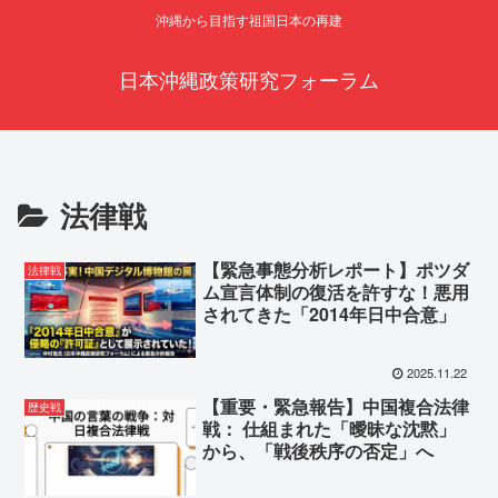
沖縄から目指す祖国日本の再建
日本沖縄政策研究フォーラム
法律戦
【緊急事態分析レポート】ポツダ
法律戦
ム宣言体制の復活を許すな！悪用
されてきた「2014年日中合意」
2025.11.22
【重要・緊急報告】中国複合法律
歴史戦
戦： 仕組まれた「曖昧な沈黙」
から、「戦後秩序の否定」へ