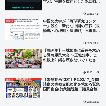
学ぶ、沖縄を標的とした認知戦の
現実
2025.07.21
中国の大学が「琉球研究センタ
世論戦
ー」設立 新たな中国の三戦（世
論戦・心理戦・法律戦）＝軍事的
勝利を収めるための闘争行動
2024.09.13
【動画集】玉城知事に辞任を求め
歴史戦
る緊急県民大会 〜玉城知事、こ
れ以上沖縄を壊さないでくださ
い！〜（令和5年11月4日開催）
2023.11.09
【緊急動画13本】R3.02.17_尖閣
歴史戦
諸島の実効支配強化を求める緊急
国民集会(於衆議院第二議員会館)
2021.02.20