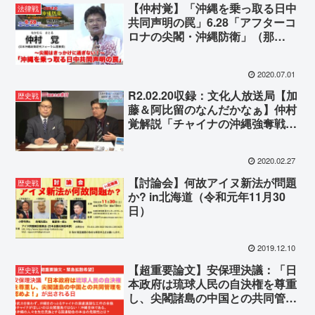
【仲村覚】「沖縄を乗っ取る日中
法律戦
共同声明の罠」6.28「アフターコ
ロナの尖閣・沖縄防衛」（那
覇）】
2020.07.01
R2.02.20収録：文化人放送局【加
歴史戦
藤＆阿比留のなんだかなぁ】仲村
覚解説「チャイナの沖縄強奪戦
略」
2020.02.27
【討論会】何故アイヌ新法が問題
歴史戦
か? in北海道（令和元年11月30
日）
2019.12.10
【超重要論文】安保理決議：「日
歴史戦
本政府は琉球人民の自決権を尊重
し、尖閣諸島の中国との共同管理
を認めよ！」が出される日