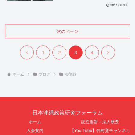
2011.06.30
次のページ
前
次
1
2
3
4
へ
へ
ホーム
ブログ
法律戦
日本沖縄政策研究フォーラム
ホーム
設立趣旨・法人概要
入会案内
【You Tube】仲村覚チャンネル