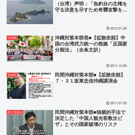
（台湾）声明：「魚釣台の主権を
守る決意を示すため奇襲攻撃を発
動」
2012.01.26
沖縄対策本部長■【拡散依頼】中
法律戦
国の台湾武力統一の根拠「反国家
分裂法」（全条文訳）
2011.12.29
民間沖縄対策本部■【拡散依頼】
世論戦
７・３１坂東忠信沖縄講演会
2011.07.09
民間沖縄対策本部■独裁的手法で
民主党政治
決定した「中国人観光客数次ビ
ザ」とその国家破壊のリスク