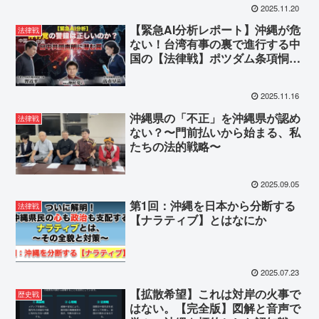
2025.11.20
【緊急AI分析レポート】沖縄が危
法律戦
ない！台湾有事の裏で進行する中
国の【法律戦】ポツダム条項恫喝
が沖縄の主権を揺るがす。
2025.11.16
沖縄県の「不正」を沖縄県が認め
法律戦
ない？〜門前払いから始まる、私
たちの法的戦略〜
2025.09.05
第1回：沖縄を日本から分断する
法律戦
【ナラティブ】とはなにか
2025.07.23
【拡散希望】これは対岸の火事で
歴史戦
はない。【完全版】図解と音声で