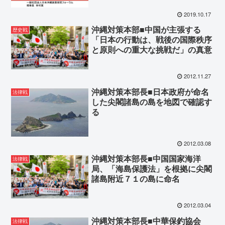
2019.10.17
沖縄対策本部■中国が主張する
歴史戦
「日本の行動は、戦後の国際秩序
と原則への重大な挑戦だ」の真意
2012.11.27
沖縄対策本部長■日本政府が命名
法律戦
した尖閣諸島の島を地図で確認す
る
2012.03.08
沖縄対策本部長■中国国家海洋
法律戦
局、「海島保護法」を根拠に尖閣
諸島附近７１の島に命名
2012.03.04
沖縄対策本部長■中華保釣協会
法律戦