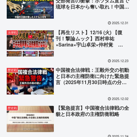
交部発言の衝撃：ポツダム宣言で
琉球を日本から奪い取れ！中国外
交部が発したステルス司令
2025.12.31
【再生リスト】12/16 (火) 【復
法律戦
刊！撃論ムック】西村幸祐
×Sarina×宇山卓栄×仲村覚
「「なぜ中国の『明らかな嘘』は
国際社会で通用してしまうのか？
2025.12.23
日本を陥れる『ナラティブ戦』の
正体と、主権を守るための処方
中国複合法律戦：王毅外交の初動
歴史戦
箋」」
と日本の主権防衛に向けた緊急提
言（2025年11月30日時点の分
析）
2025.12.02
【緊急提言】中国複合法律戦の全
歴史戦
貌と日本政府の主権防衛戦略
2025.11.24