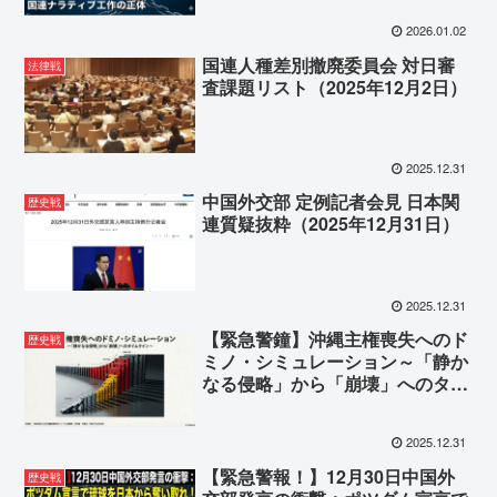
2026.01.02
国連人種差別撤廃委員会 対日審
法律戦
査課題リスト（2025年12月2日）
2025.12.31
中国外交部 定例記者会見 日本関
歴史戦
連質疑抜粋（2025年12月31日）
2025.12.31
【緊急警鐘】沖縄主権喪失へのド
歴史戦
ミノ・シミュレーション～「静か
なる侵略」から「崩壊」へのタイ
ムライン～
2025.12.31
【緊急警報！】12月30日中国外
歴史戦