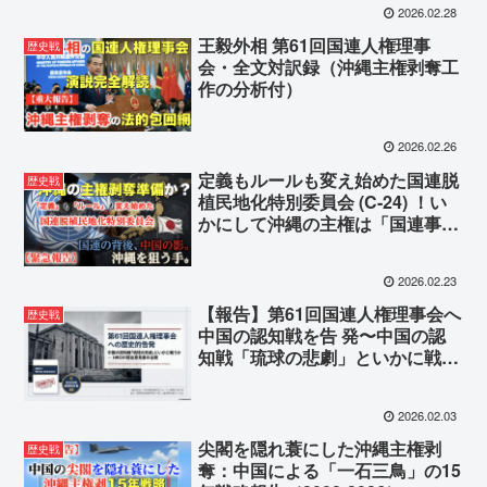
2026.02.28
王毅外相 第61回国連人権理事
歴史戦
会・全文対訳録（沖縄主権剥奪工
作の分析付）
2026.02.26
定義もルールも変え始めた国連脱
歴史戦
植民地化特別委員会 (C-24) ！い
かにして沖縄の主権は「国連事
務」の中で削られるのか？
2026.02.23
【報告】第61回国連人権理事会へ
歴史戦
中国の認知戦を告 発〜中国の認
知戦「琉球の悲劇」といかに戦う
か〜
2026.02.03
尖閣を隠れ蓑にした沖縄主権剥
歴史戦
奪：中国による「一石三鳥」の15