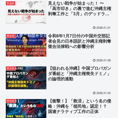
見えない戦争が始まった！ 〜
世論戦
「高市叩き」の裏で進む沖縄主権
剥奪工作と「3月」のデッドライ
ン〜
2026.01.21
令和8年1月7日付の中国外交部記
歴史戦
者会見の日本語訳と沖縄主権剥奪
複合法律戦への影響分析
2026.01.08
【狙われる沖縄】中国プロパガン
歴史戦
ダ番組と「沖縄主権喪失ドミノ」
の論理的連動
2026.01.03
【衝撃！】「救済」という名の侵
歴史戦
略：沖縄を「植民地」認定！？
国連ナラティブ工作の正体