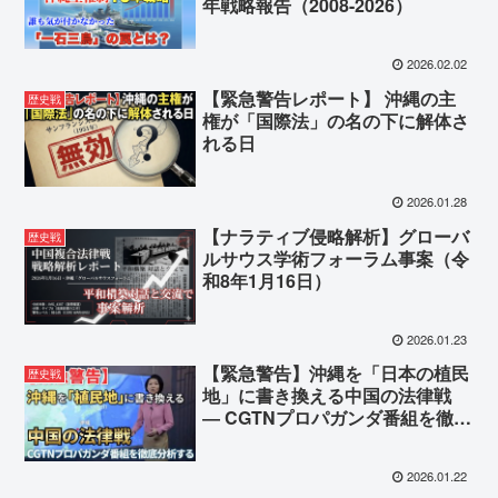
年戦略報告（2008-2026）
2026.02.02
【緊急警告レポート】 沖縄の主
歴史戦
権が「国際法」の名の下に解体さ
れる日
2026.01.28
【ナラティブ侵略解析】グローバ
歴史戦
ルサウス学術フォーラム事案（令
和8年1月16日）
2026.01.23
【緊急警告】沖縄を「日本の植民
歴史戦
地」に書き換える中国の法律戦
― CGTNプロパガンダ番組を徹底
分析する ―
2026.01.22