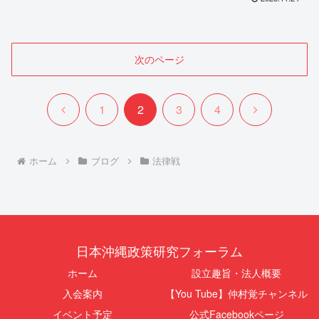
次のページ
前
次
1
2
3
4
へ
へ
ホーム
ブログ
法律戦
日本沖縄政策研究フォーラム
ホーム
設立趣旨・法人概要
入会案内
【You Tube】仲村覚チャンネル
イベント予定
公式Facebookページ