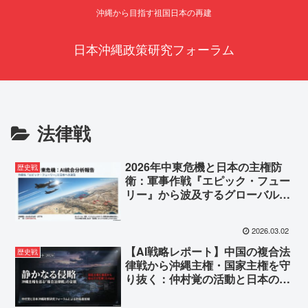
沖縄から目指す祖国日本の再建
日本沖縄政策研究フォーラム
法律戦
2026年中東危機と日本の主権防
歴史戦
衛：軍事作戦『エピック・フュー
リー』から波及するグローバルな
亀裂と沖縄分断工作のAI統合分析
報告
2026.03.02
【AI戦略レポート】中国の複合法
歴史戦
律戦から沖縄主権・国家主権を守
り抜く：仲村覚の活動と日本の国
益