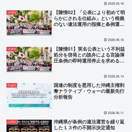
2026.06.16
【陳情02】「公表により初めて明
法律戦
らかにされる仕組み」という根拠
のない違法運用の指摘と条例運用
の停止を求める陳情書
2026.06.16
【陳情01】実名公表という不利益
法律戦
処分を啓発との詭弁による言論弾
圧条例の即時運用停止を求める陳
情
2026.06.14
国連の制度を悪用した沖縄主権剥
世論戦
奪ナラティブ・ウォーの最新先行
分析報告
2026.06.11
沖縄県が条例の違法運営を繰り返
法律戦
した１３件の不開示決定通知