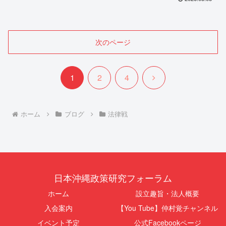
次のページ
次
1
2
4
へ
ホーム
ブログ
法律戦
日本沖縄政策研究フォーラム
ホーム
設立趣旨・法人概要
入会案内
【You Tube】仲村覚チャンネル
イベント予定
公式Facebookページ