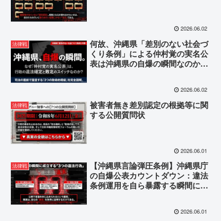
2026.06.02
何故、沖縄県「差別のない社会づ
法律戦
くり条例」による仲村覚の実名公
表は沖縄県の自爆の瞬間なのか？
その3つの理由。
2026.06.02
被害者無き差別認定の根拠等に関
法律戦
する公開質問状
2026.06.01
【沖縄県言論弾圧条例】沖縄県庁
法律戦
の自爆公表カウントダウン：違法
条例運用を自ら暴露する瞬間に注
目してください
2026.06.01