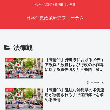
沖縄から目指す祖国日本の再建
日本沖縄政策研究フォーラム
法律戦
【陳情04】沖縄県におけるメディ
法律戦
ア誤報の放置および行政の不作為
に対する責任追及と再発防止策を
求める陳情
2026.06.16
【陳情03】違法な沖縄県の条例運
法律戦
用が改善されるまで運用停止を求
める陳情