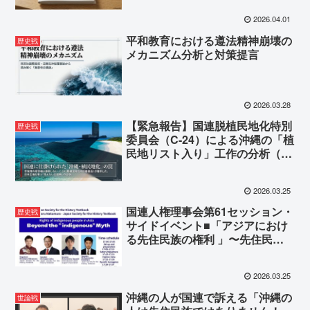
2026.04.01
平和教育における遵法精神崩壊の
歴史戦
メカニズム分析と対策提言
2026.03.28
【緊急報告】国連脱植民地化特別
歴史戦
委員会（C-24）による沖縄の「植
民地リスト入り」工作の分析（第
２回本会議）
2026.03.25
国連人権理事会第61セッション・
歴史戦
サイドイベント■「アジアにおけ
る先住民族の権利 」〜先住民族
神話を超えて〜（2026年3月18日
（水） 17:00-18:00）
2026.03.25
沖縄の人が国連で訴える「沖縄の
世論戦