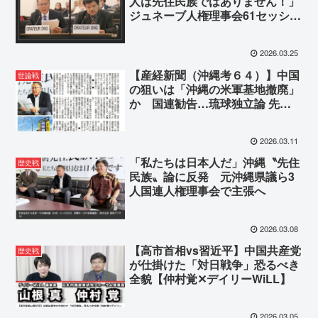
人は先住民族ではありません！」
ジュネーブ人権理事会61セッショ
ンNGO発言
2026.03.25
【産経新聞（沖縄考６４）】中国
世論戦
の狙いは「沖縄の米軍基地撤廃」
か 国連勧告…琉球独立論 先住
民族論に隠された思惑
2026.03.11
「私たちは日本人だ」沖縄〝先住
歴史戦
民族〟論に反発 元沖縄県議ら3
人国連人権理事会で主張へ
2026.03.08
【高市首相vs習近平】中国共産党
歴史戦
が仕掛けた「対日戦争」恐るべき
全貌【仲村覚✕デイリーWiLL】
2026.03.05