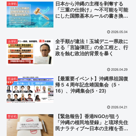
日本から沖縄の主権を剥奪する
法律戦
「三重の仕掛け」〜不可能を可能
にした国際基本ルールの書き換え
と「法律戦」の全貌 〜
2026.05.04
全手順が違法！玉城デニー県政に
法律戦
よる「言論弾圧」の全工程と、行
政を蝕む政治的背景を暴く
2026.04.29
【最重要イベント】沖縄県祖国復
世論戦
帰５４周年記念靖国集会（5・
16）、沖縄集会(5・23)
2026.04.21
【緊急報告】香港NGOが狙う
歴史戦
「沖縄の植民地登録」と琉球先住
民ナラティブ〜日本の主権を否定
する全発言を徹底分析