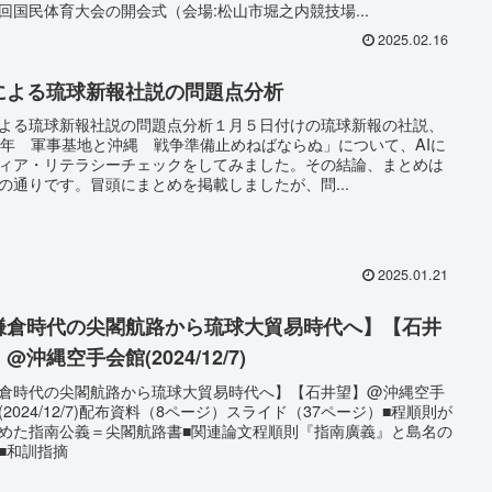
回国民体育大会の開会式（会場:松山市堀之内競技場...
2025.02.16
Iによる琉球新報社説の問題点分析
による琉球新報社説の問題点分析１月５日付けの琉球新報の社説、
5年 軍事基地と沖縄 戦争準備止めねばならぬ」について、AIに
ィア・リテラシーチェックをしてみました。その結論、まとめは
の通りです。冒頭にまとめを掲載しましたが、問...
2025.01.21
鎌倉時代の尖閣航路から琉球大貿易時代へ】【石井
@沖縄空手会館(2024/12/7)
倉時代の尖閣航路から琉球大貿易時代へ】【石井望】@沖縄空手
(2024/12/7)配布資料（8ページ）スライド（37ページ）■程順則が
めた指南公義＝尖閣航路書■関連論文程順則『指南廣義』と島名の
■和訓指摘