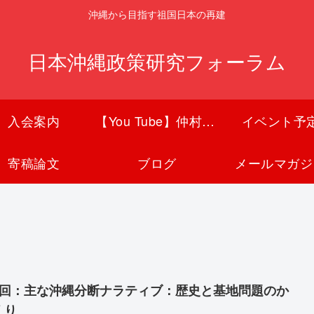
沖縄から目指す祖国日本の再建
日本沖縄政策研究フォーラム
入会案内
【You Tube】仲村覚チャンネル
イベント予
寄稿論文
ブログ
メールマガジ
3回：主な沖縄分断ナラティブ：歴史と基地問題のか
くり