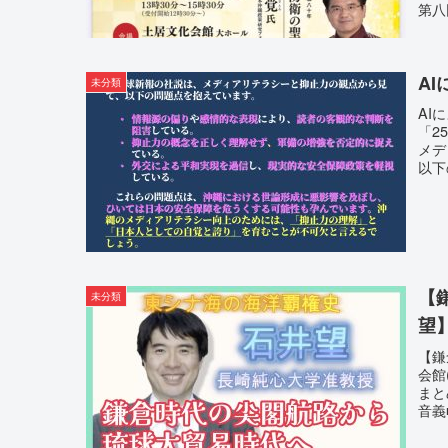
第八
A
未分類
AI
「2
メデ
以下
【
未分類
望】
【鎌
会館
まと
音義