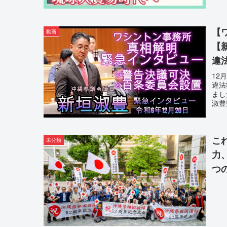
【
動画
【
違
影
12
違法
まし
淑豊
こ
未分類
力
つ