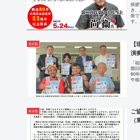
挨拶
き、
衛で
す。
【
未分類
演
「祖
開日時
80
午後2
ご
未分類
（