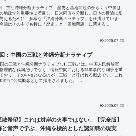
回：主な沖縄分断ナラティブ：歴史と基地問題のからくり中国は、
の地政学的重要性に着目し、日米同盟を分断し、日本の世論に影
与えるために、多様な「沖縄分断ナラティブ」を仕掛けていま
今回はその中でも特に「歴史」と「基地問題」に関する...
2025.07.23
2回：中国の三戦と沖縄分断ナラティブ
 中国の三戦と沖縄分断ナラティブ1.1. 三戦とは。中国人民解放軍
物理的な戦闘だけでなく、情報空間における非軍事的な闘争を重
ており、その中核となるのが「三戦」と呼ばれる概念です。これ
003年に公式概念として採用されました。 ...
2025.07.23
拡散希望】これは対岸の火事ではない。【完全版】
解と音声で学ぶ、沖縄を標的とした認知戦の現実