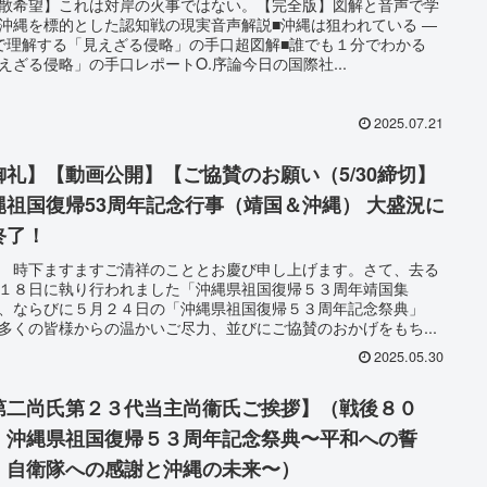
散希望】これは対岸の火事ではない。【完全版】図解と音声で学
沖縄を標的とした認知戦の現実音声解説■沖縄は狙われている ―
で理解する「見えざる侵略」の手口超図解■誰でも１分でわかる
えざる侵略」の手口レポートO.序論今日の国際社...
2025.07.21
御礼】【動画公開】【ご協賛のお願い（5/30締切】
縄祖国復帰53周年記念行事（靖国＆沖縄） 大盛況に
終了！
 時下ますますご清祥のこととお慶び申し上げます。さて、去る
１８日に執り行われました「沖縄県祖国復帰５３周年靖国集
、ならびに５月２４日の「沖縄県祖国復帰５３周年記念祭典」
多くの皆様からの温かいご尽力、並びにご協賛のおかげをもち...
2025.05.30
第二尚氏第２３代当主尚衞氏ご挨拶】（戦後８０
、沖縄県祖国復帰５３周年記念祭典〜平和への誓
！自衛隊への感謝と沖縄の未来〜）