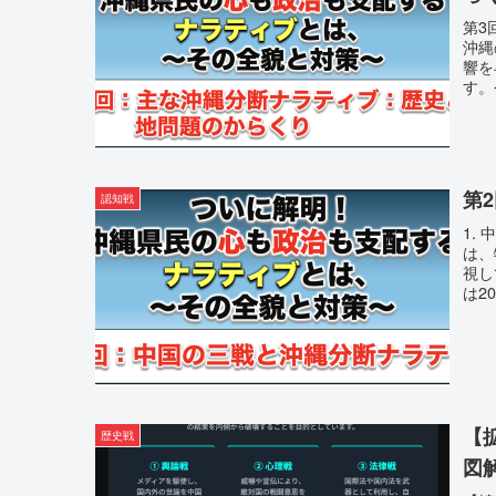
第3
沖縄
響を
す。
第
認知戦
1.
は、
視し
は2
【
歴史戦
図