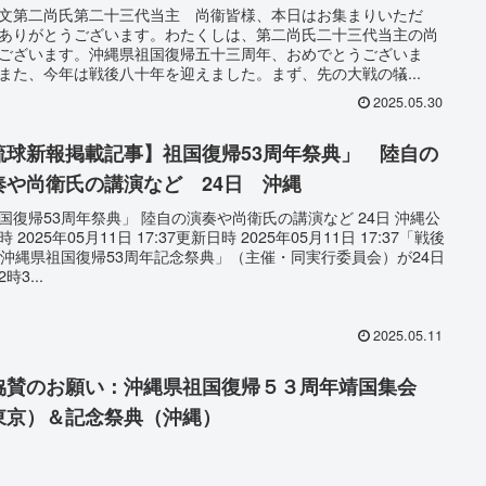
文第二尚氏第二十三代当主 尚衞皆様、本日はお集まりいただ
ありがとうございます。わたくしは、第二尚氏二十三代当主の尚
ございます。沖縄県祖国復帰五十三周年、おめでとうございま
また、今年は戦後八十年を迎えました。まず、先の大戦の犠...
2025.05.30
琉球新報掲載記事】祖国復帰53周年祭典」 陸自の
奏や尚衛氏の講演など 24日 沖縄
国復帰53周年祭典」 陸自の演奏や尚衛氏の講演など 24日 沖縄公
 2025年05月11日 17:37更新日時 2025年05月11日 17:37「戦後
年沖縄県祖国復帰53周年記念祭典」（主催・同実行委員会）が24日
時3...
2025.05.11
協賛のお願い：沖縄県祖国復帰５３周年靖国集会
東京）＆記念祭典（沖縄）