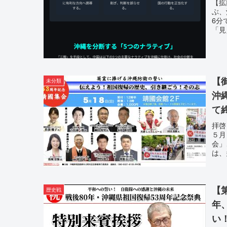
【拡
ぶ、
6分
「見
【
未分類
沖
て
拝啓
５月
会」
は、
【
歴史戦
年
い