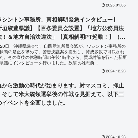
2025.01.05
ワシントン事務所、真相解明緊急インタビュー】
新垣淑豊県議】【百条委員会設置】「地方公務員法
法！＆地方自治法違法」【真相解明PT起動！】（撮
：令和6年12月20日）
月20日、沖縄県議会で、自民党無所属会派が、ワシントン事務所の
状態の是正を求めて、警告決議案を提出し、賛成多数で可決され
た。その直後の休憩時間の午後1時半から、賛成討論を行った新垣
県議にインタビューを行いました。故翁長雄志前...
2024.12.23
れから激動の時代が始まります。対マスコミ、抑止
、そして米大統領選挙後の作戦を見据えて、以下三
のイベントを企画しました。
2024.10.23