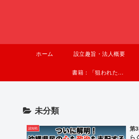
ホーム
設立趣旨・法人概要
書籍：「狙われた沖縄〜真実の沖縄史が日本を救う〜」
未分類
第
認知戦
ら