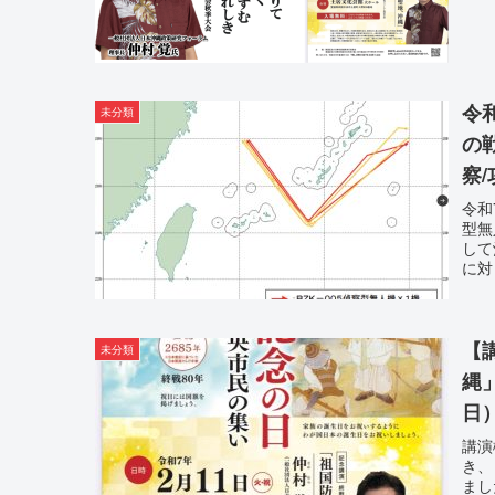
令
未分類
の
察
令和
型無
して
に対
【
未分類
縄
日
講演
き、
まし