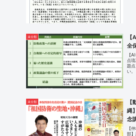
【
未分類
全
【A
点琉
題点
い。
【
未分類
縄
念
【仲
部】