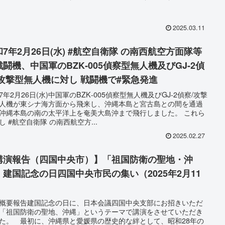
2025.03.11
和7年2月26日(水) #航空自衛隊 の南西航空方面隊等
戦闘機、中国軍のBZK‐005偵察型無人機及びGJ‐2偵
/攻撃型無人機に対し 戦闘機で#緊急発進
7年2月26日(水)中国軍のBZK‐005偵察型無人機及びGJ‐2偵察/攻撃
人機が東シナ海方面から飛来し、沖縄本島と宮古島との間を通過
沖縄本島の南の太平洋上を奄美大島沖まで飛行しました。 これら
し #航空自衛隊 の南西航空方...
2025.02.27
講演報告（四国中央市）】「祖国防衛の聖地・沖
」建国記念の日四国中央市民の集い（2025年2月11
）
概要報告建国記念の日に、日本会議四国中央支部にお招きいただ
「祖国防衛の聖地、沖縄」というテーマで講演をさせていただき
た。 最初に、沖縄県と愛媛県の歴史的な絆として、昭和28年の