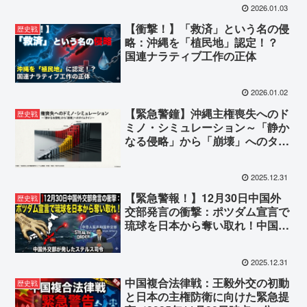
2026.01.03
【衝撃！】「救済」という名の侵
歴史戦
略：沖縄を「植民地」認定！？
国連ナラティブ工作の正体
2026.01.02
【緊急警鐘】沖縄主権喪失へのド
歴史戦
ミノ・シミュレーション～「静か
なる侵略」から「崩壊」へのタイ
ムライン～
2025.12.31
【緊急警報！】12月30日中国外
歴史戦
交部発言の衝撃：ポツダム宣言で
琉球を日本から奪い取れ！中国外
交部が発したステルス司令
2025.12.31
中国複合法律戦：王毅外交の初動
歴史戦
と日本の主権防衛に向けた緊急提