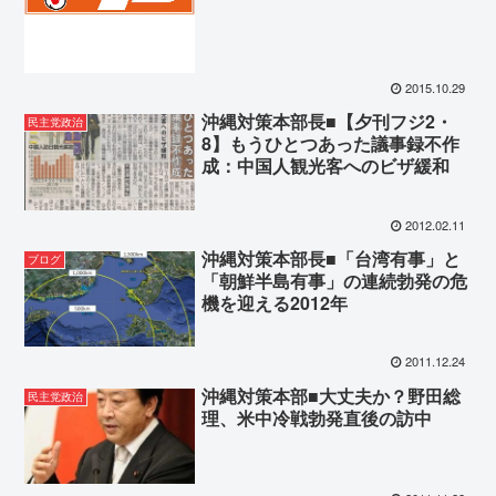
2015.10.29
沖縄対策本部長■【夕刊フジ2・
民主党政治
8】もうひとつあった議事録不作
成：中国人観光客へのビザ緩和
2012.02.11
沖縄対策本部長■「台湾有事」と
ブログ
「朝鮮半島有事」の連続勃発の危
機を迎える2012年
2011.12.24
沖縄対策本部■大丈夫か？野田総
民主党政治
理、米中冷戦勃発直後の訪中