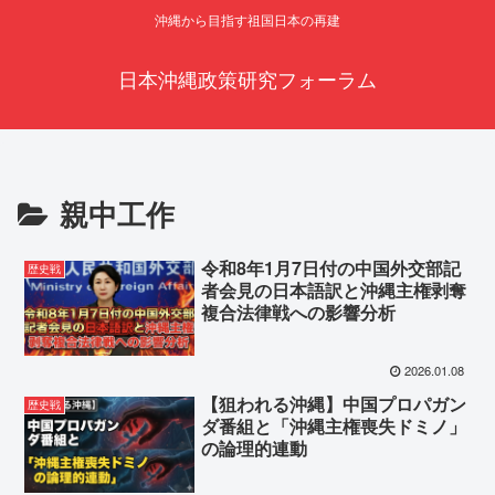
沖縄から目指す祖国日本の再建
日本沖縄政策研究フォーラム
親中工作
令和8年1月7日付の中国外交部記
歴史戦
者会見の日本語訳と沖縄主権剥奪
複合法律戦への影響分析
2026.01.08
【狙われる沖縄】中国プロパガン
歴史戦
ダ番組と「沖縄主権喪失ドミノ」
の論理的連動