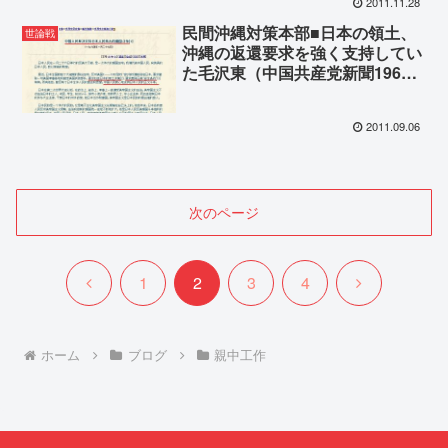
2011.11.28
民間沖縄対策本部■日本の領土、
世論戦
沖縄の返還要求を強く支持してい
た毛沢東（中国共産党新聞1964
年1月27日）
2011.09.06
次のページ
前
次
1
2
3
4
へ
へ
ホーム
ブログ
親中工作