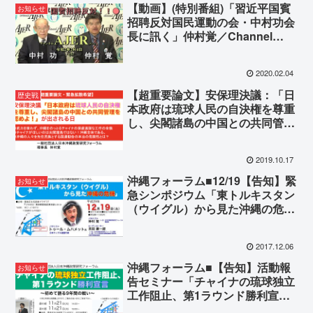
【動画】(特別番組)「習近平国賓
お知らせ
招聘反対国民運動の会・中村功会
長に訊く」仲村覚／Channel
AJER
2020.02.04
【超重要論文】安保理決議：「日
歴史戦
本政府は琉球人民の自決権を尊重
し、尖閣諸島の中国との共同管理
を認めよ！」が出される日
2019.10.17
沖縄フォーラム■12/19【告知】緊
お知らせ
急シンポジウム「東トルキスタン
（ウイグル）から見た沖縄の危
機」
2017.12.06
沖縄フォーラム■【告知】活動報
お知らせ
告セミナー「チャイナの琉球独立
工作阻止、第1ラウンド勝利宣
言」〜初めて語る9年間の戦い〜