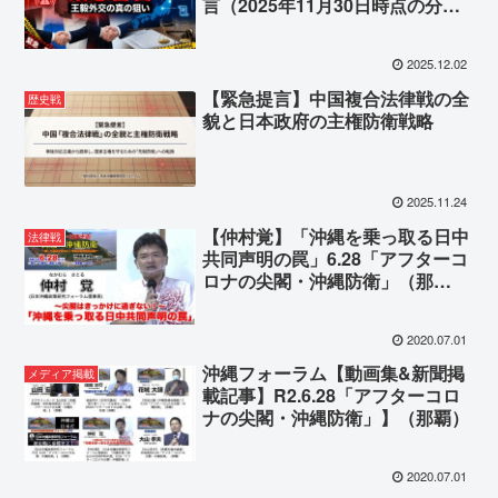
言（2025年11月30日時点の分
析）
2025.12.02
【緊急提言】中国複合法律戦の全
歴史戦
貌と日本政府の主権防衛戦略
2025.11.24
【仲村覚】「沖縄を乗っ取る日中
法律戦
共同声明の罠」6.28「アフターコ
ロナの尖閣・沖縄防衛」（那
覇）】
2020.07.01
沖縄フォーラム【動画集&新聞掲
メディア掲載
載記事】R2.6.28「アフターコロ
ナの尖閣・沖縄防衛」】（那覇）
2020.07.01