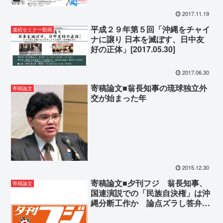
2017.11.19
平成２９年第５回「沖縄をチャイ
連続セミナー動画
ナに譲り 日本を滅ぼす、日中友
好の正体」[2017.05.30]
2017.06.30
寄稿論文■翁長知事の琉球独立外
寄稿論文
交が始まった年
2015.12.30
寄稿論文■夕刊フジ 翁長知事、
寄稿論文
国連演説での「民族自決権」は沖
縄分断工作か 論点ズラし答弁な
し