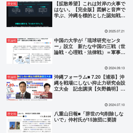
【拡散希望】これは対岸の火事で
歴史戦
はない。【完全版】図解と音声で
学ぶ、沖縄を標的とした認知戦の
現実
2025.07.21
中国の大学が「琉球研究センタ
世論戦
ー」設立 新たな中国の三戦（世
論戦・心理戦・法律戦）＝軍事的
勝利を収めるための闘争行動
2024.09.13
沖縄フォーラム■ 7.20【浦添】沖
世論戦
縄を戦場にしない抑止力研究会設
立大会 記念講演【矢野義明】
「安保三文書の防衛体制は、中国
の各どうかつを抑止できるの
2024.07.10
か？」
八重山日報■「辞世の句削除しな
歴史戦
いで」仲村氏が15旅団に要請