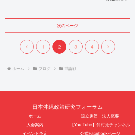
次のページ
前
次
1
2
3
4
へ
へ
ホーム
ブログ
世論戦
日本沖縄政策研究フォーラム
ホーム
設立趣旨・法人概要
入会案内
【You Tube】仲村覚チャンネル
イベント予定
公式Facebookページ