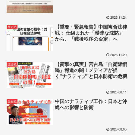
2025.11.24
【重要・緊急報告】中国複合法律
歴史戦
戦： 仕組まれた「曖昧な沈黙」
から、「戦後秩序の否定」へ
2025.11.20
【衝撃の真実】宮古島「自衛隊恫
世論戦
喝」報道の闇！メディアが描
く”ナラティブ”と日本防衛の危機
2025.08.11
中国のナラティブ工作：日本と沖
歴史戦
縄への影響と防衛
2025.08.05