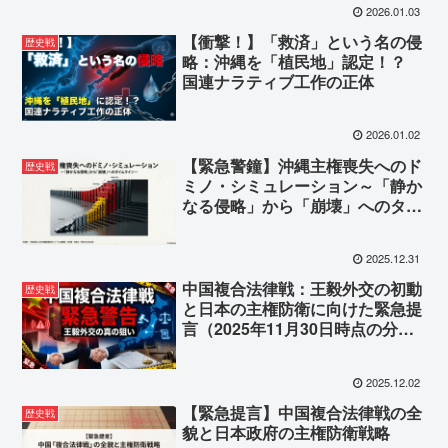
2026.01.03
【衝撃！】「救済」という名の侵
歴史戦
略：沖縄を「植民地」認定！？
国連ナラティブ工作の正体
2026.01.02
【緊急警鐘】沖縄主権喪失へのド
歴史戦
ミノ・シミュレーション～「静か
なる侵略」から「崩壊」へのタイ
ムライン～
2025.12.31
中国複合法律戦：王毅外交の初動
歴史戦
と日本の主権防衛に向けた緊急提
言（2025年11月30日時点の分
析）
2025.12.02
【緊急提言】中国複合法律戦の全
歴史戦
貌と日本政府の主権防衛戦略