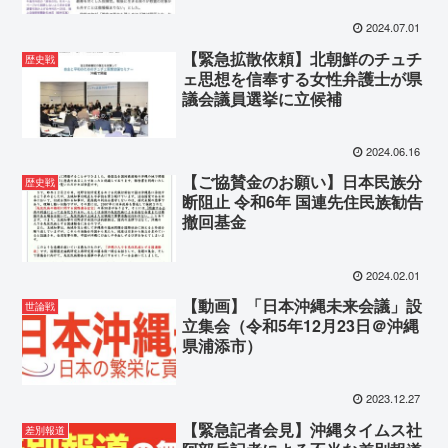
2024.07.01
【緊急拡散依頼】北朝鮮のチュチ
歴史戦
ェ思想を信奉する女性弁護士が県
議会議員選挙に立候補
2024.06.16
【ご協賛金のお願い】日本民族分
歴史戦
断阻止 令和6年 国連先住民族勧告
撤回基金
2024.02.01
【動画】「日本沖縄未来会議」設
世論戦
立集会（令和5年12月23日＠沖縄
県浦添市）
2023.12.27
【緊急記者会見】沖縄タイムス社
差別報道