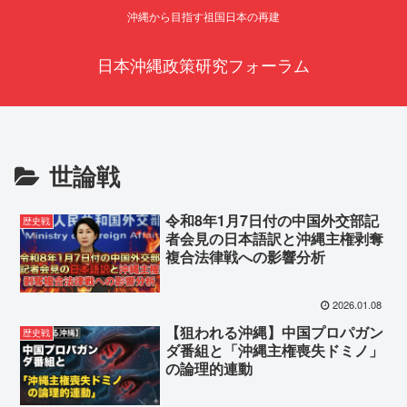
沖縄から目指す祖国日本の再建
日本沖縄政策研究フォーラム
世論戦
令和8年1月7日付の中国外交部記
歴史戦
者会見の日本語訳と沖縄主権剥奪
複合法律戦への影響分析
2026.01.08
【狙われる沖縄】中国プロパガン
歴史戦
ダ番組と「沖縄主権喪失ドミノ」
の論理的連動