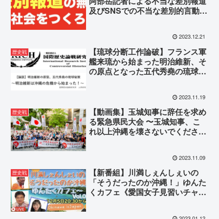
阿部岳記者による不当な差別報道
及びSNSでの不当な差別的言動
（令和5年12月20日＠県政記者ク
ラブ）
2023.12.21
【琉球分断工作論破】フランス軍
歴史戦
艦来琉から始まった明治維新、そ
の原点となった五代秀堯の琉球秘
策
2023.11.19
【動画集】玉城知事に辞任を求め
歴史戦
る緊急県民大会 〜玉城知事、こ
れ以上沖縄を壊さないでくださ
い！〜（令和5年11月4日開催）
2023.11.09
【新番組】川満しぇんしぇいの
歴史戦
「そうだったのか沖縄！」ゆんた
くカフェ《愛国女子見習いチャン
ネル》
2023.01.12