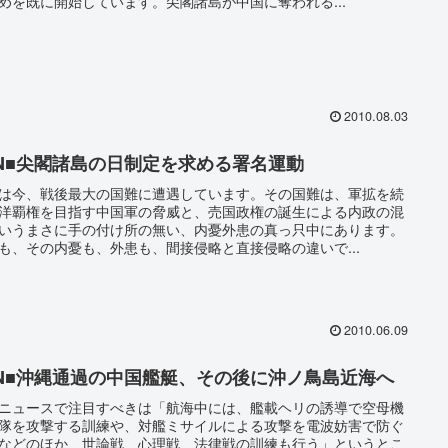
めを既に開始しています。尖閣諸島が中国に奪われる...
2010.08.03
SN■尖閣諸島の日制定を求める署名運動
は今、戦後最大の国難に遭遇しています。その国難は、軍拡を続
洋覇権を目指す中国軍の脅威と、売国政権の誕生による内政の混
いうまさに手の付け所の無い、内憂外患の真っ只中にあります。
も、その内憂も、外患も、間接侵略と直接侵略の違いで...
2010.06.09
SN■沖縄通過の中国艦艇、その後に沖ノ鳥島近海へ
ニュースで注目すべきは「航海中には、艦載ヘリの誘導で空母機
隊を攻撃する訓練や、対艦ミサイルによる攻撃を電波妨害で防ぐ
などのほか、世論戦、心理戦、法律戦の訓練も行う」というとこ