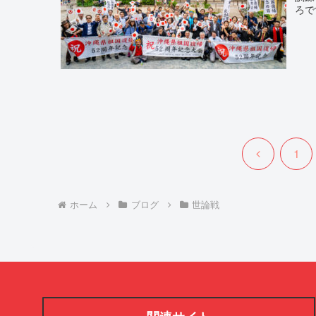
ろで
前
1
へ
ホーム
ブログ
世論戦