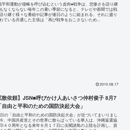
戦平和運動が侵略を呼び込むという皮肉●戦争は、悲惨さを語り継
もなくならない毎年この暑い季節になると、テレビや新聞では戦
語り継ぐ様々な番組や記事が連日のように組まれる。それに盛り
れている共通した主張は「再び戦争をおこさないため...
2010.08.17
拡散依頼】JSN■呼びかけ人あいさつ仲村俊子 8月7
「自由と平和のための国防決起大会」
7日の「自由と平和のための国防決起大会」が近づいてまいりまし
今、中国共産党とその世界に散らばっている華人は、沖縄返還協
印４０周年となる来年６月１７日に尖閣諸島の上陸を計画し、資