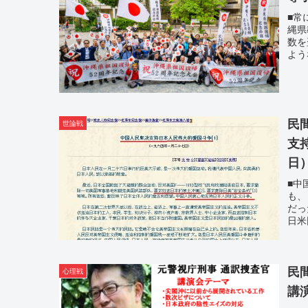
■常
縄県
数を
よう
民
世論戦
支
日
■中
も、
だっ
日米
民
心理戦
講