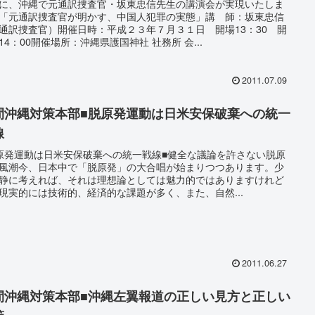
に、沖縄で元通訳捜査官・坂東忠信先生の講演会が実現いたしま
「元通訳捜査官が明かす、中国人犯罪の実態」講 師：坂東忠信
通訳捜査官）開催日時：平成２３年７月３１日 開場13：30 開
14：00開催場所：沖縄県護国神社 社務所 会...
2011.07.09
間沖縄対策本部■脱原発運動は日米安保破棄への統一
線
原発運動は日米安保破棄への統一戦線■健全な議論を許さない脱原
風潮今、日本中で「脱原発」の大合唱が始まりつつあります。少
静に考えれば、それは理想論としては魅力的ではありますけれど
現実的には技術的、経済的な課題が多く、また、自然...
2011.06.27
間沖縄対策本部■沖縄左翼報道の正しい見方と正しい