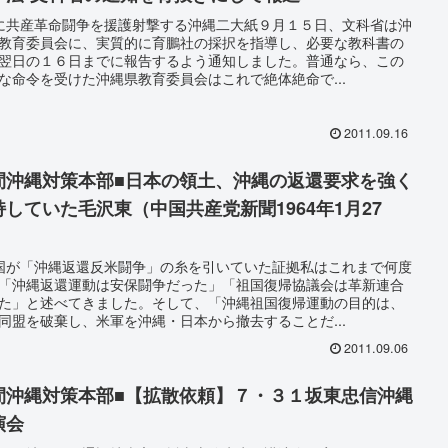
に共産革命闘争を援護射撃する沖縄二大紙９月１５日、文科省は沖
教育委員会に、実質的に育鵬社の採択を指導し、必要な教科書の
翌日の１６日までに報告するよう通知しました。普通なら、この
な命令を受けた沖縄県教育委員会はこれで絶体絶命で...
2011.09.16
間沖縄対策本部■日本の領土、沖縄の返還要求を強く
持していた毛沢東（中国共産党新聞1964年1月27
）
国が「沖縄返還反米闘争」の糸を引いていた証拠私はこれまで何度
「沖縄返還運動は安保闘争だった」「祖国復帰協議会は革新連合
た」と述べてきました。そして、「沖縄祖国復帰運動の目的は、
同盟を破棄し、米軍を沖縄・日本から撤去することだ...
2011.09.06
間沖縄対策本部■【拡散依頼】７・３１坂東忠信沖縄
演会