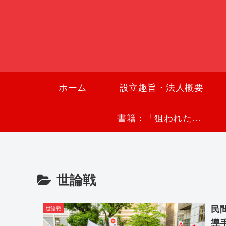
ホーム
設立趣旨・法人概要
書籍：「狙われた沖縄〜真実の沖縄史が日本を救う〜」
世論戦
民
世論戦
導