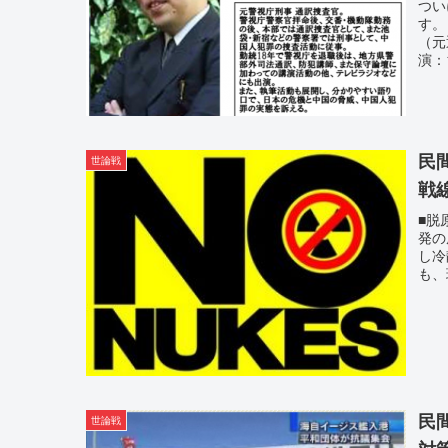
つい
す。
（元
演：
民
世論戦
戦
■脱
発の
し冷
も、
民
世論戦