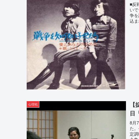
■反
いで
争を
込ま
【
心理戦
日
8月
た。
定調