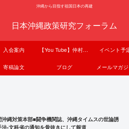
沖縄から目指す祖国日本の再建
日本沖縄政策研究フォーラム
入会案内
【You Tube】仲村覚チャンネル
イベント予
寄稿論文
ブログ
メールマガジ
間沖縄対策本部■闘争機関誌、沖縄タイムスの世論誘
手法-文科省の通知を骨抜きにして報道