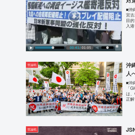
対
■沖
宮古
目的
入港
沖
世論戦
人
■沖
「G
は、
正解
J
世論戦