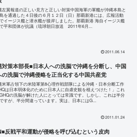
策
縄左翼報道の正しい見方と正しい対策中国海軍の軍艦が沖縄本島と
島を通過した４日後の６月１２日（日）那覇新港には、広報活動
でイージス艦と潜水艦が接岸しました。那覇新港 海自イージス艦
で平和団体が抗議（琉球朝日放送 2011年6月...
2011.06.14
縄対策本部長■日本人への洗脳で沖縄を分断し、中国
への洗脳で沖縄侵略を正当化する中国共産党
縄米軍占領下の米陸軍第8心理作戦部隊による沖縄・日本分断工作
HQは日本弱体化のために日本人に自虐史観を植えつけた！」これ
GHQの洗脳が解けた人にとっては常識です。しかし、これは半分
ですが、半分間違っています。実は、日本にはG...
2011.01.24
SN■反戦平和運動が侵略を呼び込むという皮肉