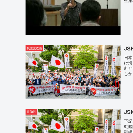
金集
J
民主党政治
日本
け海
乱と
しか
J
世論戦
下記
動艦
訓練