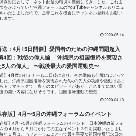
肺炎対応として、ネット配信の環境を整備してきました。これま
埃をかぶっていた沖縄フォーラムのYou Tubeチャンネルもリニュ
ルいたしましたので、是非ごれを機会にチャンネル登録をお願い
します。
2020.05.14
再送：4月15日開催】愛国者のための沖縄問題超入
 第4回：戦後の偉人編 「沖縄県の祖国復帰を実現さ
た5人の偉人」 〜戦後最大の愛国運動史〜
送】4月度のセミナーも二日後に迫り、その準備も佳境にはいって
した。沖縄県祖国復帰を実現された5人の先人の功績や活動はあま
もドラマチックで、多くのエピソードがあり、これまでに無い高
度の濃い内容になりそうです。祖国復帰運動の歴史...
2020.04.13
保存版】4月〜5月の沖縄フォーラムのイベント
存版】4月〜5月の沖縄フォーラムのイベント 日本沖縄政策フォ
ムの４月から５月にかけての主なイベント３件を掲載いたしまし
毎年５月は、当フォーラムにとって最も重要な祖国復帰記念日の