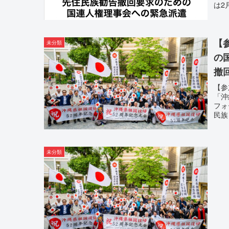
は2
【
未分類
の
撤
【参
「沖
フォ
民族
未分類