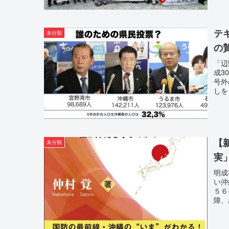
テ
未分類
の
「辺
成3
号外
しを
【
未分類
明成
い沖
５６
障、