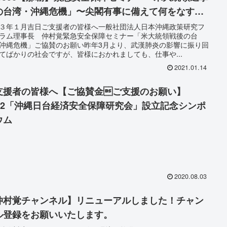
の台湾・沖縄危機」〜尖閣有事に備えて何をなすべ
か〜
３年１月吉日ご支援者の皆様へ一般社団法人日本沖縄政策研究フ
ラム理事長 仲村覚緊急安全保障セミナー「米大統領戦後の台
沖縄危機」ご協賛のお願い昨年3月より、武漢肺炎の影響に振り回
てばかりの社会ですが、皆様におかれましても、仕事や...
2021.01.14
支援者の皆様へ【ご協賛金ご支援のお願い】
822「沖縄日台経済安全保障研究会」設立記念シンポ
ウム
2020.08.03
仲村覚チャンネル】リニューアルしました！チャン
ル登録をお願いいたします。