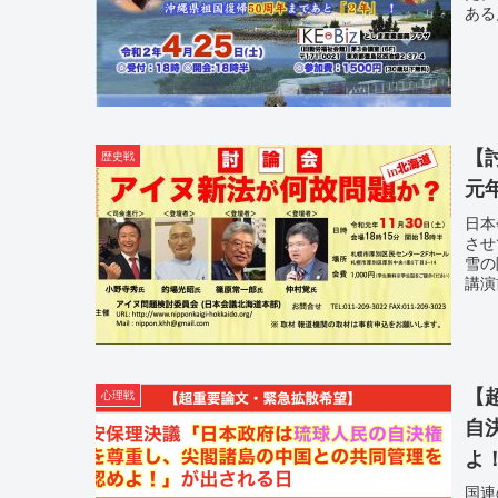
ある
【
歴史戦
元年
日本
させ
雪の
講演
【
心理戦
自
よ
国連