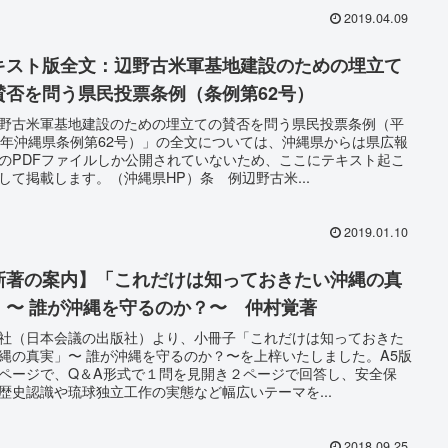
2019.04.09
キスト版全文：辺野古米軍基地建設のための埋立て
賛否を問う県民投票条例（条例第62号）
野古米軍基地建設のための埋立ての賛否を問う県民投票条例（平
0年沖縄県条例第62号）」の全文については、沖縄県からは県広報
のPDFファイルしか公開されていないため、ここにテキスト起こ
して掲載します。（沖縄県HP）条 例辺野古米...
2019.01.10
新著の案内】「これだけは知っておきたい沖縄の真
実」〜 誰が沖縄を守るのか？〜 仲村覚著
社（日本会議の出版社）より、小冊子「これだけは知っておきた
縄の真実」〜 誰が沖縄を守るのか？〜を上梓いたしました。A5版
ページで、Q＆A形式で１問を見開き２ページで回答し、安全保
歴史認識や琉球独立工作の実態など幅広いテーマを...
2018.09.25