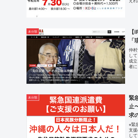
えれ
【
未分類
「
仲村
して
成立
者に
緊
未分類
止
求
※緊
支援
して