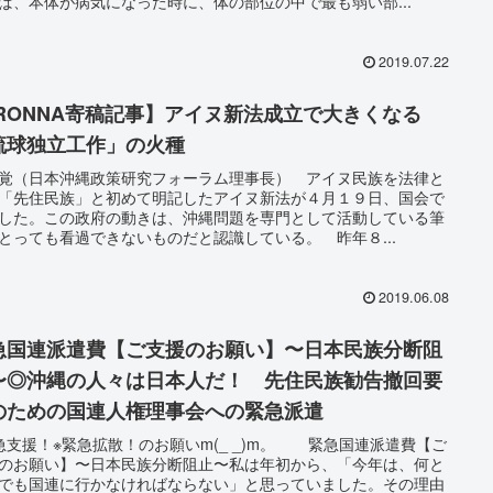
ば、本体が病気になった時に、体の部位の中で最も弱い部...
2019.07.22
iRONNA寄稿記事】アイヌ新法成立で大きくなる
琉球独立工作」の火種
覚（日本沖縄政策研究フォーラム理事長） アイヌ民族を法律と
「先住民族」と初めて明記したアイヌ新法が４月１９日、国会で
した。この政府の動きは、沖縄問題を専門として活動している筆
とっても看過できないものだと認識している。 昨年８...
2019.06.08
急国連派遣費【ご支援のお願い】〜日本民族分断阻
〜◎沖縄の人々は日本人だ！ 先住民族勧告撤回要
のための国連人権理事会への緊急派遣
急支援！※緊急拡散！のお願いm(_ _)m。 緊急国連派遣費【ご
のお願い】〜日本民族分断阻止〜私は年初から、「今年は、何と
でも国連に行かなければならない」と思っていました。その理由