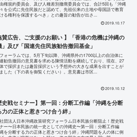
由権規約委員会、及び人種差別撤廃委員会では、合計5回も「沖縄
々を公式に先住民族だと認めて、先祖伝来の土地や母国語で教育
ける権利を保護するべき」との趣旨の勧告が出さ...
2019.10.17
協賛広告、ご支援のお願い 】「香港の危機は沖縄の
機」及び「国連先住民族勧告撤回基金」
フォーラムでは、5月下旬以降、沖縄県外の1700以上の自治体に
連勧告撤回の意見書を求める陳情活動を継続しており、現在、27
体で採択または趣旨採択という予想外の大きな成果を出すことが
ました（下の表を御覧ください）。意見書は市区...
2019.10.12
歴史戦セミナー】第一回：分断工作編「沖縄を分断
る力の正体と惹きつけ合う絆」
社団法人日本沖縄政策研究フォーラム日本民族分断阻止！歴史戦
ナー〜日本民族の統一史としての沖縄史〜第一回：分断工作編
縄を分断する力の正体と惹きつけ合う絆」沖縄問題を人の体に例