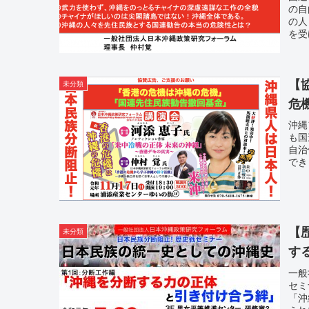
の自
の人
を受
【
未分類
危
沖縄
も国
自治
でき
【
未分類
す
一般
セミ
「沖