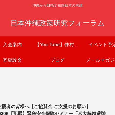
沖縄から目指す祖国日本の再建
日本沖縄政策研究フォーラム
入会案内
【You Tube】仲村覚チャンネル
イベント予
寄稿論文
ブログ
メールマガジ
支援者の皆様へ【ご協賛金 ご支援のお願い】
30306【那覇】緊急安全保障セミナー「米大統領選挙