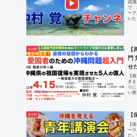
武漢
で、
ーア
いた
【
未分類
門
せ
【再
きま
りに
い密
【
未分類
【保
ーラ
た。