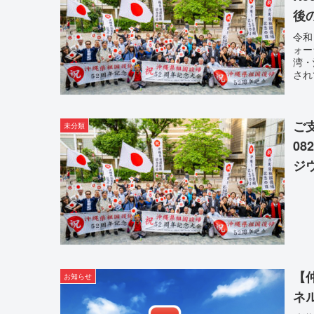
後
き
令和
ォー
湾・
され
ご
未分類
0
ジ
【
お知らせ
ネ