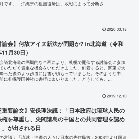
月です。 沖縄県の祖国復帰は、敗戦によって分断さ...
2020.03.18
討論会】何故アイヌ新法が問題か? in北海道（令和
11月30日）
会議北海道の画期的な企画により、札幌で開催する討論会に参加
ていただく貴重な機会をいただきました。到着すると、関東で大
降った後のよう歩道には雪が積もっていました。そのような中、
前に札幌護国神社に参拝にまいりました。どうしても、...
2019.12.10
超重要論文】安保理決議：「日本政府は琉球人民の
決権を尊重し、尖閣諸島の中国との共同管理を認め
！」が出される日
の常識：「琉球・沖縄の人々は日本の先住民族」2008年より国連