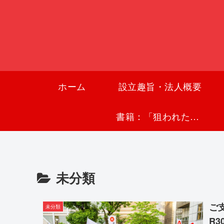
ホーム
設立趣旨・法人概要
書籍：「狙われた沖縄〜真実の沖縄史が日本を救う〜」
未分類
ご
未分類
R