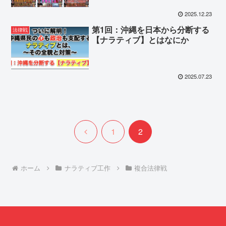
国際社会で通用してしまうのか？
2025.12.23
日本を陥れる『ナラティブ戦』の
正体と、主権を守るための処方
第1回：沖縄を日本から分断する
法律戦
箋」」
【ナラティブ】とはなにか
2025.07.23
前
1
2
へ
ホーム
ナラティブ工作
複合法律戦