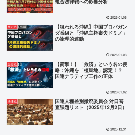
複合法律戦への影響分析
2026.01.08
【狙われる沖縄】中国プロパガン
歴史戦
ダ番組と「沖縄主権喪失ドミノ」
の論理的連動
2026.01.03
【衝撃！】「救済」という名の侵
歴史戦
略：沖縄を「植民地」認定！？
国連ナラティブ工作の正体
2026.01.02
国連人種差別撤廃委員会 対日審
法律戦
査課題リスト（2025年12月2日）
2025.12.31