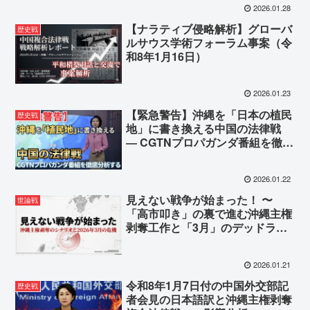
2026.01.28
【ナラティブ侵略解析】グローバ
歴史戦
ルサウス学術フォーラム事案（令
和8年1月16日）
2026.01.23
【緊急警告】沖縄を「日本の植民
歴史戦
地」に書き換える中国の法律戦
― CGTNプロパガンダ番組を徹底
分析する ―
2026.01.22
見えない戦争が始まった！ 〜
世論戦
「高市叩き」の裏で進む沖縄主権
剥奪工作と「3月」のデッドライ
ン〜
2026.01.21
令和8年1月7日付の中国外交部記
歴史戦
者会見の日本語訳と沖縄主権剥奪