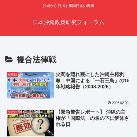
沖縄から目指す祖国日本の再建
日本沖縄政策研究フォーラム
複合法律戦
尖閣を隠れ蓑にした沖縄主権剥
歴史戦
奪：中国による「一石三鳥」の15
年戦略報告（2008-2026）
2026.02.02
【緊急警告レポート】 沖縄の主
歴史戦
権が「国際法」の名の下に解体さ
れる日