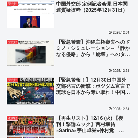
中国外交部 定例記者会見 日本関
歴史戦
連質疑抜粋（2025年12月31日）
2025.12.31
【緊急警鐘】沖縄主権喪失へのド
歴史戦
ミノ・シミュレーション～「静か
なる侵略」から「崩壊」へのタイ
ムライン～
2025.12.31
【緊急警報！】12月30日中国外
歴史戦
交部発言の衝撃：ポツダム宣言で
琉球を日本から奪い取れ！中国外
交部が発したステルス司令
2025.12.31
【再生リスト】12/16 (火) 【復
法律戦
刊！撃論ムック】西村幸祐
×Sarina×宇山卓栄×仲村覚
「「なぜ中国の『明らかな嘘』は