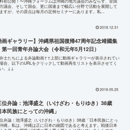
料初公開！〜沖縄フォーラムは沖縄の地方議会のみならず、全国
方議会、そして国会、更に国連まで幅広い分野で活動を展開して
ますが、その原点は毎月の定例セミナーにあります。私...
2019.12.31
動画ギャラリー】沖縄県祖国復帰47周年記念靖國集
 第一回青年弁論大会（令和元年5月12日）
弁士たちによる弁論動画↑↑上部に動画ギャラリーが表示されてい
場合、以下のURLをクリックして動画再生リストを表示させてく
い。↓↓
2019.05.25
三位弁論：池澤盛之（いけざわ・もりゆき）38歳
日本民族にとっての沖縄」
位弁論：池澤盛之（いけざわ・もりゆき）38歳「日本民族にとっ
沖縄」私は、沖縄は正に日本の縮図であると考えます。戦後日本