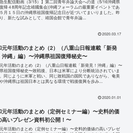
急生配信動画（3/15）】第二回青年弁論大会への道（5/16沖縄県
復帰４8周年記念靖國集会)沖縄フォーラムの最重要イベントであ
５月１５日の沖縄県祖国復帰記念日が近づいてまいりました。昨
り、新たな試みとして、靖国会館で青年弁論...
2020.03.17
和元年活動のまとめ（2）（八重山日報連載「新発
！沖縄」編）〜沖縄県祖国復帰秘史〜
元年活動のまとめ（2）（八重山日報連載「新発見！沖縄」編）〜
県祖国復帰秘史〜敗戦後、日本は米軍により分断統治されていま
。同じように米軍と戦い、同じ敗戦国の国民でありながら、奄美
や沖縄県は祖国日本とは異なる環境で戦後復興を歩み...
2020.01.01
和元年活動のまとめ（定例セミナー編）〜史料的価
の高いプレゼン資料初公開！〜
元年活動のまとめ（定例セミナー編）〜史料的価値の高いプレゼ