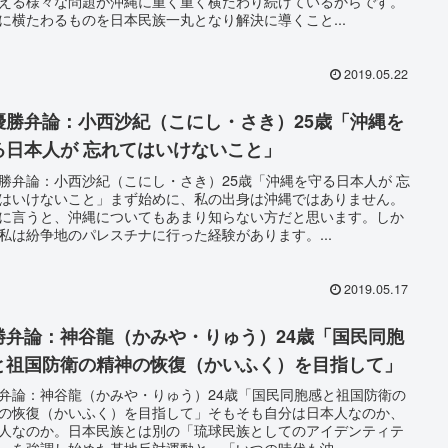
える様々な問題が沖縄に重く重く横たわり続けているからです。
に横たわるものを日本民族一丸となり解決に導くこと...
2019.05.22
優勝弁論：小西沙紀（こにし・さき）25歳「沖縄を
る日本人が 忘れてはいけないこと」
勝弁論：小西沙紀（こにし・さき）25歳「沖縄を守る日本人が 忘
はいけないこと」まず始めに、私の出身は沖縄ではありません。
に言うと、沖縄についてもあまり知らない方だと思います。しか
私は紛争地のパレスチナに行った経験があります。...
2019.05.17
勝弁論：神谷龍（かみや・りゅう）24歳「国民同胞
と祖国防衛の精神の恢復（かいふく）を目指して」
弁論：神谷龍（かみや・りゅう）24歳「国民同胞感と祖国防衛の
の恢復（かいふく）を目指して」そもそも自分は日本人なのか、
人なのか。日本民族とは別の「琉球民族としてのアイデンティテ
」を強調し始めた基地反対運動と、「いつの時代も沖...