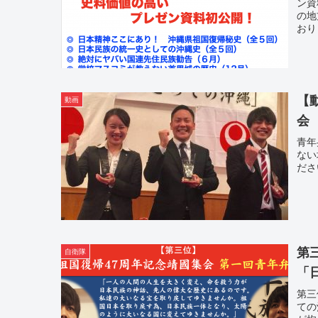
ン資
の地
おり
【
動画
会
青年
ない
ださ
第
自衛隊
「
第三
ての