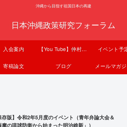
沖縄から目指す祖国日本の再建
日本沖縄政策研究フォーラム
入会案内
【You Tube】仲村覚チャンネル
イベント予
寄稿論文
ブログ
メールマガジ
保存版】令和2年5月度のイベント（青年弁論大会＆
薩摩の琉球防衛から始まった明治維新」）