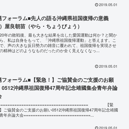
2019.05.01
縄フォーラム■先人の語る沖縄県祖国復帰の意義
1）屋良朝苗（やら・ちょうびょう）
20年の敗戦後、最も大きな結果を出した愛国運動は何か？と聞か
ら、私は自身をもって、「沖縄県祖国復帰運動」と答えます。こ
で、声の大きな反日勢力の雑音に覆われて、祖国復帰を実現させ
の精神はどのようなものだったのか全く見えなくなっ...
2019.05.01
縄フォーラム■【緊急！】ご協賛金のご支援のお願
：0512沖縄県祖国復帰47周年記念靖國集会青年弁論
会
======================================= 【緊
】ご協賛金のご支援のお願い0512沖縄県祖国復帰47周年記念靖國
年弁論大会=============================...
2019.05.01