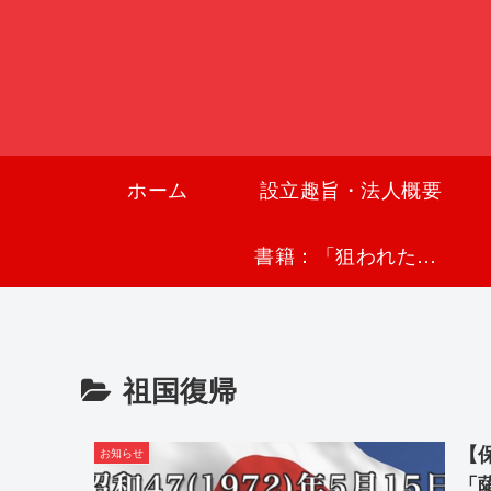
ホーム
設立趣旨・法人概要
書籍：「狙われた沖縄〜真実の沖縄史が日本を救う〜」
祖国復帰
【
お知らせ
「