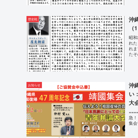
沖
歴史戦
（
昭和
れた
れま
たそ
沖
お知らせ
い
大
===
急！
集会青