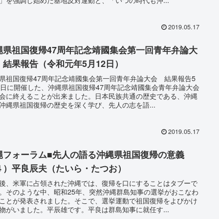
2019.05.17
縄県祖国復帰47周年記念靖國集会第一回青年弁論大
 結果報告（令和元年5月12日）
県祖国復帰47周年記念靖國集会第一回青年弁論大会 結果報告5
2日に開催した、沖縄県祖国復帰47周年記念靖國集会青年弁論大会
会に終えることが出来ました。日本民族共通の歴史である、沖縄
沖縄県祖国復帰の歴史を深く学び、先人の志を語...
2019.05.17
縄フォーラム■先人の語る沖縄県祖国復帰の意義
４）平良辰夫（たいら・たつお）
後、米軍に占領された沖縄では、復帰を口にすることはタブーで
。そのような中、昭和25年、突然沖縄群島知事の選挙がおこなわ
ことが発表されました。そこで、選挙運動で祖国復帰をよびかけ
物がいました。平辰雄です。平良は群島知事に就任す...