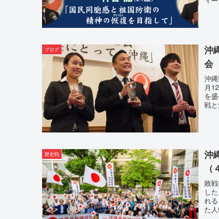
沖
ブログ
会
沖縄
月1
を盛
戦と
沖
歴史戦
（
敗戦
した
れる
た人