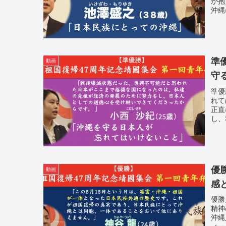
が抱
沖縄
準
動画
守
準優
れて
正直
し、
優
動画
感
優勝
精神
沖縄
ィー