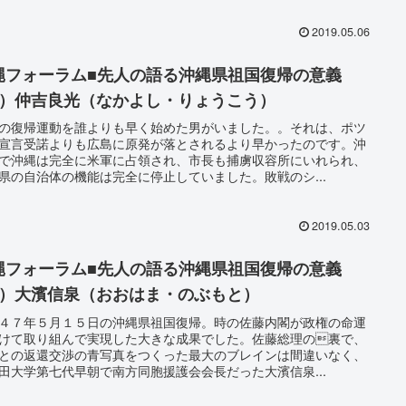
2019.05.06
縄フォーラム■先人の語る沖縄県祖国復帰の意義
3）仲吉良光（なかよし・りょうこう）
の復帰運動を誰よりも早く始めた男がいました。。それは、ポツ
宣言受諾よりも広島に原発が落とされるより早かったのです。沖
で沖縄は完全に米軍に占領され、市長も捕虜収容所にいれられ、
県の自治体の機能は完全に停止していました。敗戦のシ...
2019.05.03
縄フォーラム■先人の語る沖縄県祖国復帰の意義
2）大濱信泉（おおはま・のぶもと）
４７年５月１５日の沖縄県祖国復帰。時の佐藤内閣が政権の命運
けて取り組んで実現した大きな成果でした。佐藤総理の裏で、
との返還交渉の青写真をつくった最大のブレインは間違いなく、
田大学第七代早朝で南方同胞援護会会長だった大濱信泉...