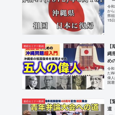
令和
から
県祖
15
【
連続セミナー動画
縄
め
令和
たW
偉人
国運
【
連続セミナー動画
道