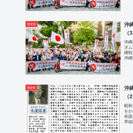
沖
歴史戦
（
沖縄
ダム
縄戦
沖縄
沖
歴史戦
（
昭和
をか
米国
早稲