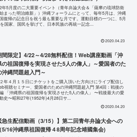
2年5月度の二大重要イベント（青年弁論大会＆「薩摩の琉球防衛
始まった明治維新」）沖縄フォーラムにとって、毎年5月は、沖縄
国復帰の記念日を祝う最も重要な月です。運動目標の一つに、5月
日を国家、国民を挙げて、日本民族の再統一記念...
2020.04.23
期間限定】4/22～4/28無料配信！Web講座動画「沖
県の祖国復帰を実現させた5人の偉人」～愛国者のた
の沖縄問題超入門～
２年４月１５日にチケットをご購入頂いた方向けにライブ配信し
eb視聴セミナー、愛国者のための沖縄問題超入門 第4回：戦後の
編 「沖縄県の祖国復帰を実現させた5人の偉人」 〜戦後最大の愛
動史〜昭和27年(1952年)4月28日サ...
2020.04.20
緊急生配信動画（3/15）】第二回青年弁論大会への
（5/16沖縄県祖国復帰４8周年記念靖國集会)