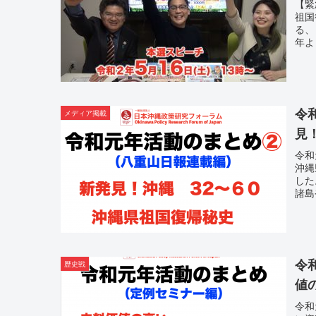
【緊
祖国
る、
年よ
令
メディア掲載
見
令和
沖縄
した
諸島
令
歴史戦
値
令和