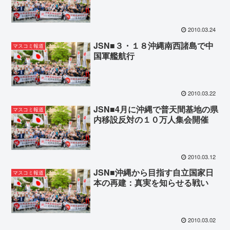
2010.03.24
JSN■３・１８沖縄南西諸島で中
マスコミ報道
国軍艦航行
2010.03.22
JSN■4月に沖縄で普天間基地の県
マスコミ報道
内移設反対の１０万人集会開催
2010.03.12
JSN■沖縄から目指す自立国家日
マスコミ報道
本の再建：真実を知らせる戦い
2010.03.02