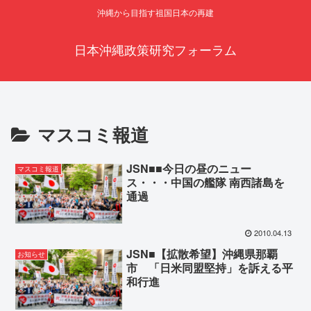
沖縄から目指す祖国日本の再建
日本沖縄政策研究フォーラム
マスコミ報道
JSN■■今日の昼のニュー
マスコミ報道
ス・・・中国の艦隊 南西諸島を
通過
2010.04.13
JSN■【拡散希望】沖縄県那覇
お知らせ
市 「日米同盟堅持」を訴える平
和行進