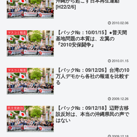
沖縄から起こす日本再生運動
[H22/2/6]
2010.02.06
【バック№：10/01/15】●普天間
マスコミ報道
基地問題の本質は、左翼の
『2010安保闘争』
2010.01.15
【バック№：09/12/26】台湾の10
マスコミ報道
万人デモから各社の報道を比較す
る
2009.12.26
【バック№：09/12/18】辺野古移
民主党政治
設反対は、本当の沖縄県民の声で
はない
2009.12.18