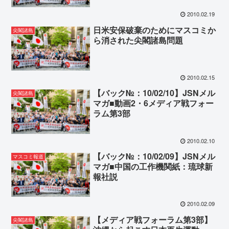
2010.02.19
日米安保破棄のためにマスコミか
尖閣諸島
ら消された尖閣諸島問題
2010.02.15
【バック№：10/02/10】JSNメル
尖閣諸島
マガ■動画2・6メディア戦フォー
ラム第3部
2010.02.10
【バック№：10/02/09】JSNメル
マスコミ報道
マガ■中国の工作機関紙：琉球新
報社説
2010.02.09
【メディア戦フォーラム第3部】
尖閣諸島