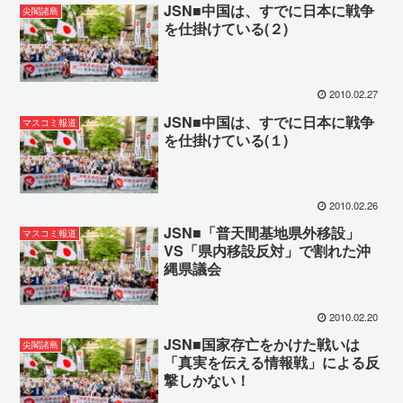
JSN■中国は、すでに日本に戦争
尖閣諸島
を仕掛けている(２)
2010.02.27
JSN■中国は、すでに日本に戦争
マスコミ報道
を仕掛けている(１)
2010.02.26
JSN■「普天間基地県外移設」
マスコミ報道
VS「県内移設反対」で割れた沖
縄県議会
2010.02.20
JSN■国家存亡をかけた戦いは
尖閣諸島
「真実を伝える情報戦」による反
撃しかない！