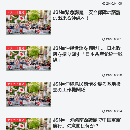
2010.04.09
JSN■緊急課題：安全保障の議論
マスコミ報道
の出来る沖縄へ！
2010.03.31
JSN■沖縄世論を扇動し、日本政
マスコミ報道
府を振り回す「日本共産党統一戦
線」
2010.03.26
JSN■沖縄県民感情を煽る基地撤
マスコミ報道
去の工作機関紙
2010.03.24
JSN■「沖縄南西諸島で中国軍艦
マスコミ報道
航行」の意図は何か？