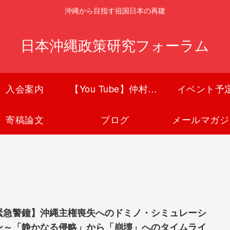
沖縄から目指す祖国日本の再建
日本沖縄政策研究フォーラム
入会案内
【You Tube】仲村覚チャンネル
イベント予
寄稿論文
ブログ
メールマガジ
緊急警鐘】沖縄主権喪失へのドミノ・シミュレーシ
ン～「静かなる侵略」から「崩壊」へのタイムライ