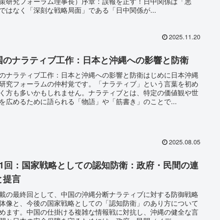
策研究フォーラム理事長）序章：誤報を正す！日中関係は「悪
ではなく「深刻な戦略局面」である「日中関係が...
2025.11.20
国のナラティブ工作：日本と沖縄への影響と防衛
のナラティブ工作：日本と沖縄への影響と防衛はじめに日本沖縄
研究フォーラムの仲村覚です。「ナラティブ」という言葉を初め
く方も多いかもしれません。ナラティブとは、特定の価値観や世
を広めるために語られる「物語」や「筋書き」のことで...
2025.08.05
11回：国家戦略としての認知防衛：政府・民間の連
と提言
載の最終回として、中国の沖縄分断ナラティブに対する防御戦略
体像と、今後の国家戦略としての「認知防衛」のあり方について
めます。中国の仕掛ける複雑な情報戦に対抗し、沖縄の健全な言