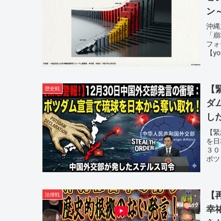
ン
沖縄
「崩
フォ
【y
【
歴史戦
ダ
し
【緊
を日
３０
ポツ
【再
法律戦
幸