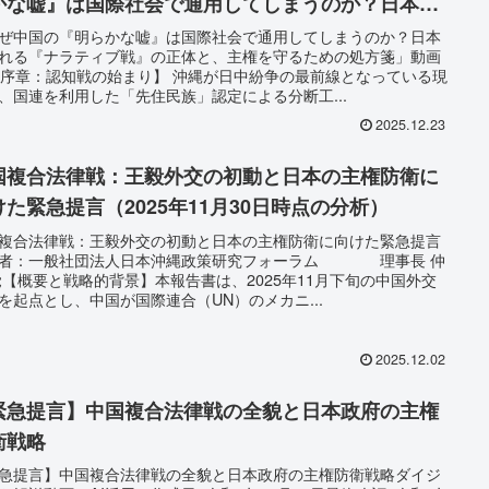
かな嘘』は国際社会で通用してしまうのか？日本を
れる『ナラティブ戦』の正体と、主権を守るための
ぜ中国の『明らかな嘘』は国際社会で通用してしまうのか？日本
れる『ナラティブ戦』の正体と、主権を守るための処方箋」動画
方箋」」
 【序章：認知戦の始まり】 沖縄が日中紛争の最前線となっている現
、国連を利用した「先住民族」認定による分断工...
2025.12.23
国複合法律戦：王毅外交の初動と日本の主権防衛に
けた緊急提言（2025年11月30日時点の分析）
複合法律戦：王毅外交の初動と日本の主権防衛に向けた緊急提言
成者：一般社団法人日本沖縄政策研究フォーラム 理事長 仲
覚【概要と戦略的背景】本報告書は、2025年11月下旬の中国外交
を起点とし、中国が国際連合（UN）のメカニ...
2025.12.02
緊急提言】中国複合法律戦の全貌と日本政府の主権
衛戦略
急提言】中国複合法律戦の全貌と日本政府の主権防衛戦略ダイジ