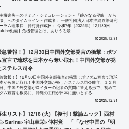
～
主権喪失へのドミノ・シミュレーション～「静かなる侵略」から
壊」へのタイムライン～作成者： 一般社団法人日本沖縄政策研究
ーラム理事長 仲村覚作成日： 令和7年（2025年）12月30日
outube動画】危機管理とは、ありうる最...
2025.12.31
緊急警報！】12月30日中国外交部発言の衝撃：ポツ
ム宣言で琉球を日本から奪い取れ！中国外交部が発
たステルス司令
急警報！】12月30日中国外交部発言の衝撃：ポツダム宣言で琉球
本から奪い取れ！中国外交部が発したステルス司令昨年、１２月
日、中国の外交部がロイターの記者の質問に答える形で、初めて
ダム宣言を根拠に、沖縄の主権が日本に無いとする...
2025.12.31
生リスト】12/16 (火) 【復刊！撃論ムック】西村
祐×Sarina×宇山卓栄×仲村覚 「「なぜ中国の『明