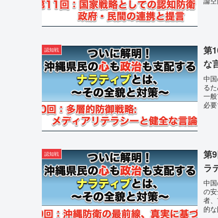
論空
第
認知戦
な
中国
るた
一般
必要
第
認知戦
ラ
中国
の安
者、
的な