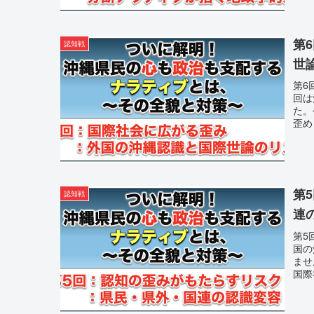
第
認知戦
世
第6
回は
た。
歪め
第
認知戦
連
第5
国の
ませ
国際