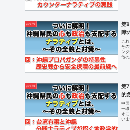
第
認知戦
障
これ
その
ンダ
他の
第
認知戦
的
中国
一環
オに
いま