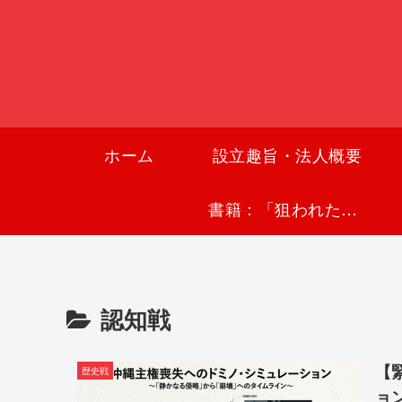
ホーム
設立趣旨・法人概要
書籍：「狙われた沖縄〜真実の沖縄史が日本を救う〜」
認知戦
【
歴史戦
ョ