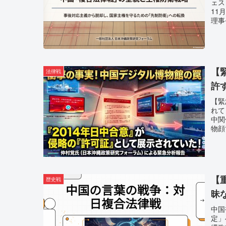
ェス
11
理事
【
法律戦
許
【緊
れて
中関
物顔
【
歴史戦
昧
中国
定」