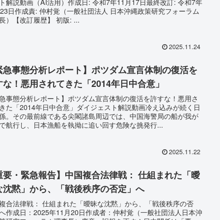
ト解説動画（AI活用）作成日: 令和7年11月17日最終改訂: 令和7年
月23日作成責: 仲村覚（一般社団法人 日本沖縄政策研究フォーラム
長）【改訂履歴】 初版: ...
2025.11.24
緊急事態分析レポート】ポツダム宣言体制の復活を
すな！悪用されてきた「2014年日中合意」
急事態分析レポート】ポツダム宣言体制の復活を許すな！悪用さ
きた「2014年日中合意」ダイジェスト解説動画冷え込みが続く日
係。その最前線である尖閣諸島周辺では、中国海警局の船が我が
で航行し、日本漁船を執拗に追い回す危険な挑発行...
2025.11.22
重要・緊急報告】中国複合法律戦： 仕組まれた「曖
な沈黙」から、「戦後秩序の否定」へ
複合法律戦： 仕組まれた「曖昧な沈黙」から、「戦後秩序の否
へ作成日：2025年11月20日作成者：仲村覚（一般社団法人日本沖