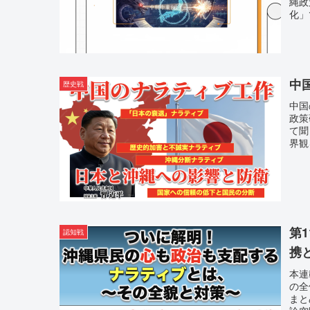
縄政
化」
中
歴史戦
中国
政策
て聞
界観
第
認知戦
携
本連
の全
まと