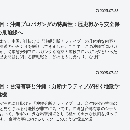
2025.07.23
8回：沖縄プロパガンダの特異性：歴史戦から安全保
の最前線へ
まで、中国が仕掛ける「沖縄分断ナラティブ」の具体的な内容と
浸透のからくりを解説してきました。ここで、この沖縄プロパガ
が、従軍慰安婦プロパガンダや南京大虐殺プロパガンダといった
歴史問題に関する情報戦と、どのように異なり、なぜ日...
2025.07.23
7回：台湾有事と沖縄：分断ナラティブが招く地政学
危機
が沖縄に仕掛ける「沖縄分断ナラティブ」は、台湾侵攻の準備の
と見なされる可能性が非常に高いです。沖縄は台湾有事のシナリ
おいて、米軍の主要な出撃拠点として極めて重要な役割を担って
す。 台湾有事におけるリスク: このような報道が浸...