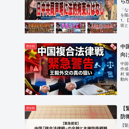
ら
陥
「な
を陥
処
1.
状と
中
歴史戦
向
中国
作
村 
動向
【
歴史戦
防
【緊