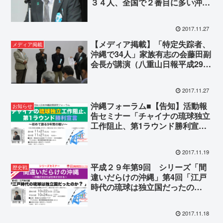
３４人、全国で２番目に多い沖縄
で一斉活動集会（産経新聞 平成
29年11月26日）
2017.11.27
【メディア掲載】「特定失踪者、
メディア掲載
沖縄で34人」家族有志の会藤田副
会長が講演（八重山日報平成29年
11月26日）
2017.11.27
沖縄フォーラム■【告知】活動報
お知らせ
告セミナー「チャイナの琉球独立
工作阻止、第1ラウンド勝利宣
言」〜初めて語る9年間の戦い〜
2017.11.19
平成２９年第9回 シリーズ「間
歴史戦
違いだらけの沖縄」第4回「江戸
時代の琉球は独立国だったの
か？」
2017.11.18