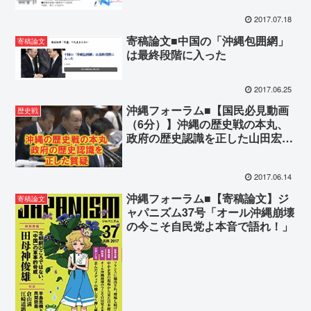
2017.07.18
寄稿論文■中国の「沖縄包囲網」
寄稿論文
は最終段階に入った
2017.06.25
沖縄フォーラム■【国民必見動画
歴史戦
（6分）】沖縄の歴史戦の本丸、
政府の歴史認識を正した山田宏議
員の質疑
2017.06.14
沖縄フォーラム■【寄稿論文】ジ
寄稿論文
ャパニズム37号「オール沖縄崩壊
の今こそ自民党よ本音で語れ！」