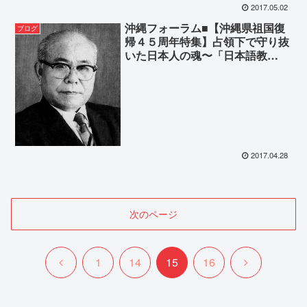
2017.05.02
沖縄フォーラム■【沖縄県祖国復
ブログ
帰４５周年特集】占領下で守り抜
いた日本人の魂〜「日本語教
育」〜
2017.04.28
次のページ
前
次
1
14
15
16
へ
へ