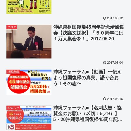
2017.06.12
沖縄県祖国復帰45周年記念靖國集
ブログ
会【決議文採択】「５０周年には
１万人集会を！」2017.05.20
2017.06.04
沖縄フォーラム■【動画】〜伝え
祖国復帰
よう祖国復帰の真実、語り合お
う！その志〜
2017.05.16
沖縄フォーラム■【名刺広告・協
お知らせ
賛金のお願い（〆切：5／9）】
5・20沖縄県祖国復帰45周年記念
靖國集会（東京）