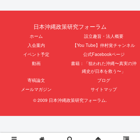
日本沖縄政策研究フォーラム
ホーム
設立趣旨・法人概要
入会案内
【You Tube】仲村覚チャンネル
イベント予定
公式Facebookページ
動画
書籍：「狙われた沖縄〜真実の沖
縄史が日本を救う〜」
寄稿論文
ブログ
メールマガジン
サイトマップ
© 2009 日本沖縄政策研究フォーラム.