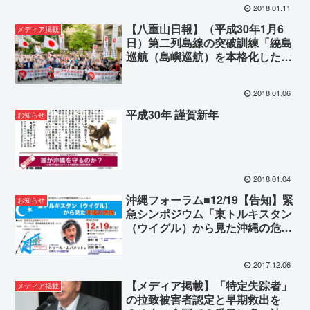
2018.01.11
【八重山日報】（平成30年1月6
メディア掲載
日）第二列島線の突破訓練「繞島
巡航（島嶼巡航）を本格化した中
国空軍」
2018.01.06
平成30年 謹賀新年
お知らせ
2018.01.04
沖縄フォーラム■12/19【告知】緊
お知らせ
急シンポジウム「東トルキスタン
（ウイグル）から見た沖縄の危
機」
2017.12.06
【メディア掲載】「特定失踪者」
メディア掲載
の拉致被害者認定と早期救出を