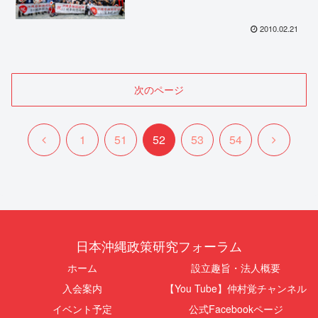
2010.02.21
次のページ
前
次
1
51
52
53
54
へ
へ
日本沖縄政策研究フォーラム
ホーム
設立趣旨・法人概要
入会案内
【You Tube】仲村覚チャンネル
イベント予定
公式Facebookページ