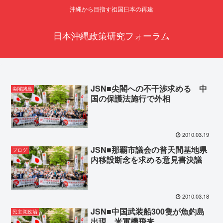
沖縄から目指す祖国日本の再建
日本沖縄政策研究フォーラム
JSN■尖閣への不干渉求める 中
尖閣諸島
国の保護法施行で外相
2010.03.19
JSN■那覇市議会の普天間基地県
ブログ
内移設断念を求める意見書決議
2010.03.18
JSN■中国武装船300隻が魚釣島
民主党政治
出現、米軍機飛来