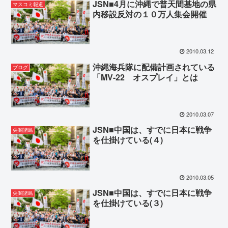
JSN■4月に沖縄で普天間基地の県
マスコミ報道
内移設反対の１０万人集会開催
2010.03.12
沖縄海兵隊に配備計画されている
ブログ
「MV-22 オスプレイ」とは
2010.03.07
JSN■中国は、すでに日本に戦争
尖閣諸島
を仕掛けている(４)
2010.03.05
JSN■中国は、すでに日本に戦争
尖閣諸島
を仕掛けている(３)