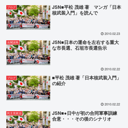
JSN■平松 茂雄 著 マンガ「日本
ブログ
核武装入門」を読んで
2010.02.23
JSN■日本の運命を左右する重大
尖閣諸島
な市長選、石垣市長選告示
2010.02.22
■平松 茂雄 著「日本核武装入門」
ブログ
の紹介
2010.02.22
JSN■●日中が初の合同軍事訓練
民主党政治
合意・・・その後のシナリオ