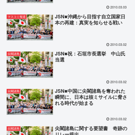
2010.03.03
JSN■沖縄から目指す自立国家日
マスコミ報道
本の再建：真実を知らせる戦い
2010.03.02
JSN■祝：石垣市長選挙 中山氏
尖閣諸島
当選
2010.03.02
JSN■中国に尖閣諸島を奪われた
尖閣諸島
瞬間に、日本は核ミサイルに脅さ
れる時代が始まる
2010.03.02
尖閣諸島に関する要望書 奇跡の
尖閣諸島
リレー提出