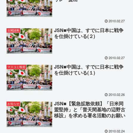
2010.02.27
JSN■中国は、すでに日本に戦争
尖閣諸島
を仕掛けている(２)
2010.02.27
JSN■中国は、すでに日本に戦争
マスコミ報道
を仕掛けている(１)
2010.02.26
JSN■【緊急拡散依頼】「日米同
お知らせ
盟堅持」と「普天間基地の辺野古
移設」を求める署名活動のお願い
2010.02.24