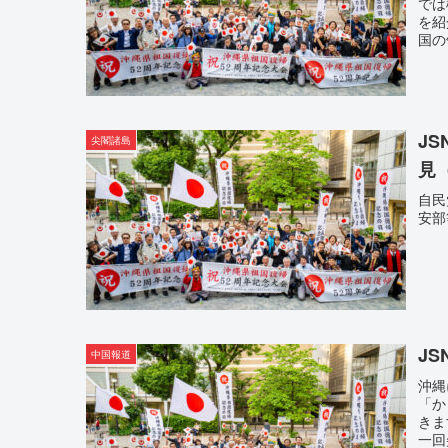
では
を紹
国の
J
尖閣諸島
見（
自民
安部
J
中国報道
沖縄
「か
きま
一回