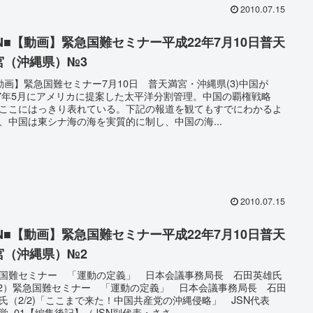
2010.07.15
SN■【動画】緊急国難セミナー平成22年7月10日普天
宮（沖縄県）№3
動画】緊急国難セミナー7月10日 普天満宮・沖縄県(3)中国が
07年5月にアメリカに提案した太平洋分割管理。中国の覇権戦略
ここにはっきり表れている。下記の報道を観てもすでにわかるよ
、中国は東シナ海の海を実質的に制し、中国の海...
2010.07.15
SN■【動画】緊急国難セミナー平成22年7月10日普天
宮（沖縄県）№2
国難セミナー 「運動の定義」 日本会議事務局長 石田英雄氏
/2）緊急国難セミナー 「運動の定義」 日本会議事務局長 石田
氏（2/2)「ここまで来た！中国共産党の沖縄侵略」 JSN代表
覚_01【編集後記】（JSN副代表・ささ...