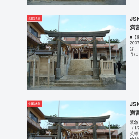
J
尖閣諸島
満
■【
20
は、
うに
J
尖閣諸島
満
緊急
（1
英雄
仲村