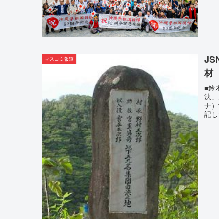
J
マスコミ報道
材
■鈴
決」
ナ）
記し