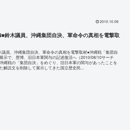
2010.10.09
SN■鈴木議員、沖縄集団自決、軍命令の真相を電撃取
木議員、沖縄集団自決、軍命令の真相を電撃取材●沖縄戦「集団自
展示で、歴博、旧日本軍関与の記述復活へ（2010/08/10サーチ
沖縄戦の「集団自決」をめぐり、旧日本軍の関与があったことを
た解説文を削除して展示してきた国立歴史民...