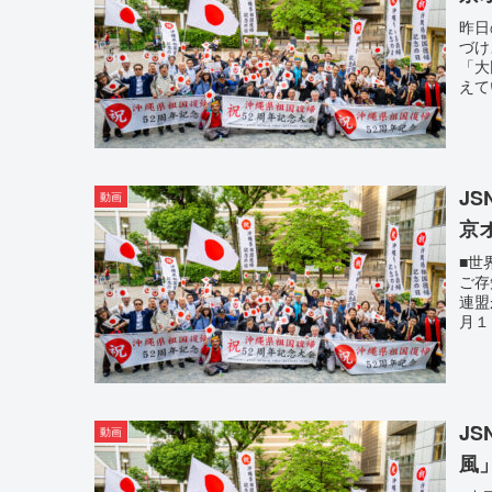
昨日
づけ
「大
えて
J
動画
京
■世
ご存
連盟
月１
J
動画
風」