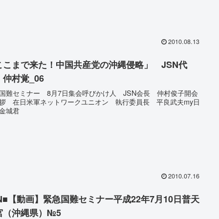
2010.08.13
ここまで来た！中国共産党の沖縄侵略」 JSN代
 仲村覚_06
国難セミナー 8月7日集会呼びかけ人 JSN会長 仲村俊子開会
拶 在日米軍ネットワークユニオン 執行委員長 平良武夫my日
金城君
2010.07.16
SN■【動画】緊急国難セミナー平成22年7月10日普天
宮（沖縄県）№5