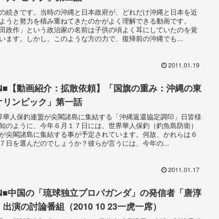
の続きです。当時の沖縄と日本政府が、どれだけ沖縄と日本を近
ようと努力を積み重ねてきたのかがよく理解できる動画です。
田政作」という政治家の名前は子供の頃よく耳にしていたのを覚
います。しかし、このような方の力で、復帰前の沖縄でも...
2011.01.19
SN■【動画紹介：拡散依頼】「国旗の重み：沖縄の東
オリンピック」第一話
界華人保釣連盟が尖閣諸島に集結する「沖縄返還協定調印」日皆様
知のように、今年６月１７日には、世界華人保釣（釣魚島防衛）
が尖閣諸島に集結する事が予定されています。何故、かれらは６
７日を選んだのでしょうか？彼らが言うには、今年の...
2011.01.17
SN■中国の「琉球独立プロパガンダ」の発信者「唐淳
出演の討論番組（2010 10 23一虎一席）