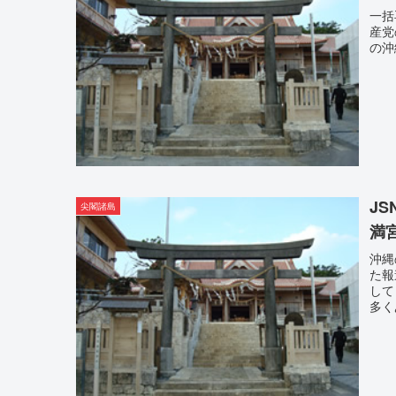
一括
産党
の沖
J
尖閣諸島
満
沖縄
た報
して
多く