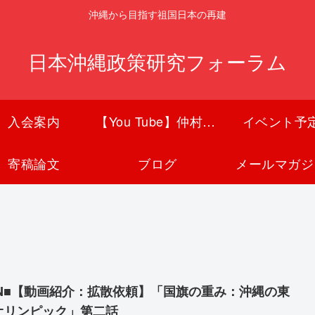
沖縄から目指す祖国日本の再建
日本沖縄政策研究フォーラム
入会案内
【You Tube】仲村覚チャンネル
イベント予
寄稿論文
ブログ
メールマガジ
SN■【動画紹介：拡散依頼】「国旗の重み：沖縄の東
オリンピック」第二話