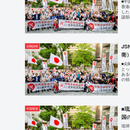
■中
香港
した
謀部
J
尖閣諸島
衛
■尖
とっ
ある
の領
■
中国報道
国
琉球