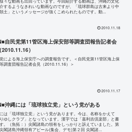
様々な動画も出回っています。今回紹介する動画は、沖縄の文化
介するようなきれいな動画なのですが、「琉球群島は古来より中
領土」というメッセージが強くこめられたものです。動...
2010.11.18
SN■自民党第11管区海上保安部等調査団報告記者会
2010.11.16）
党による海上保安庁への調査報告です。＜自民党第11管区海上保
等調査団報告記者会見（2010.11.16）＞
2010.11.17
SN■沖縄には「琉球独立党」という党がある
には「琉球独立党」という党があります。今は、名称をかえて
りゆしクラブ」となっています。漢字では「嘉利吉倶楽部」と書
す。（魚拓：）尖閣諸島の領有をしっかりと訴えていました。第
尖閣諸島沖縄領有アピール(集会、デモ)第２回 尖閣諸...