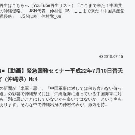
再生はこちらへ（YouTube再生リスト）「ここまで来た！中国共
の沖縄侵略」 JSN代表 仲村覚_05「ここまで来た！中国共産党
縄侵略」 JSN代表 仲村覚_06
2010.07.15
SN■【動画】緊急国難セミナー平成22年7月10日普天
宮（沖縄県）№4
の新聞が「米軍＝悪」、「中国軍事に対しては何も言わない偏っ
道」の影響で沖縄県民には、沖縄近海に迫っている中国海軍に対
も「別に悪いことはしていないから良いではないか」という声も
あります。そんな中で沖縄出身の仲村代表が、勇気を持...