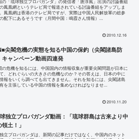
国の「琉球独立プロパガンダ」の発信者「唐淳風」出演の討論番組
の鳳凰網というテレビ局で報道されている討論番組をアップしま
。鳳凰網は香港のテレビ局ですが、実際は中国人民解放軍の総参
の配下にあるそうです（月間中国：鳴霞さん情報）...
2010.12.16
SN■尖閣危機の実態を知る中国の保釣（尖閣諸島防
）キャンペーン動画四連発
閣の危機を知るには、中国国内の情報収集が重要尖閣問題が日本に
て、どれぐらいの大きさの危機なのか？その答えは、日本の中に
情報をいくら調べても出てきません。それを知るには、尖閣諸島
有を主張している中国の情報を集めなければなりませ...
2010.11.20
琉球独立プロパガンダ動画：「琉球群島は古来より中
の領土！」
独立プロパガンダは、新聞の記事だけではなく、中国内のネット