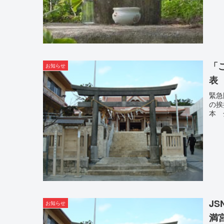
「
お知らせ
表
緊急
の挨
本 
J
お知らせ
満