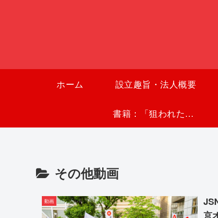
ホーム
設立趣旨・法人概要
書籍：「狙われた沖縄〜真実の沖縄史が日本を救う〜」
その他動画
J
動画
京