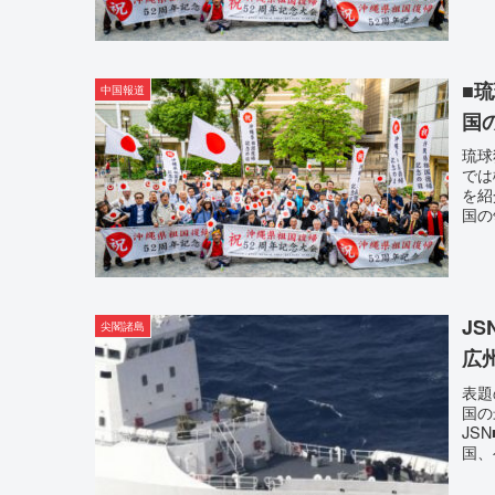
■
中国報道
国
琉球
では
を紹
国の
J
尖閣諸島
広
表題
国の
JS
国、