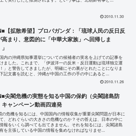
2010.11.30
SN■【拡散希望】プロパガンダ：「琉球人民の反日反
が高まり、意図的に「中華大家族」へ回帰しま
。」
国内の沖縄県知事選挙についての候補者の実名を上げての記事を
けました。これまで、「伊波洋一の反米・反日運動は琉球独立運
！」と警告してきましたが、明確にその裏がとれたことになりま
下記文書を読むと、沖縄が中国の工作の手の中にあると...
2010.11.26
SN■尖閣危機の実態を知る中国の保釣（尖閣諸島防
）キャンペーン動画四連発
閣の危機を知るには、中国国内の情報収集が重要尖閣問題が日本に
て、どれぐらいの大きさの危機なのか？その答えは、日本の中に
情報をいくら調べても出てきません。それを知るには、尖閣諸島
有を主張している中国の情報を集めなければなりませ...