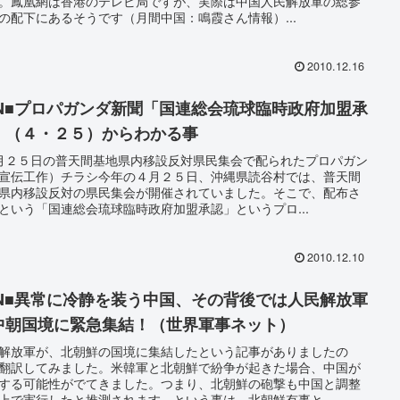
。鳳凰網は香港のテレビ局ですが、実際は中国人民解放軍の総参
の配下にあるそうです（月間中国：鳴霞さん情報）...
2010.12.16
SN■プロパガンダ新聞「国連総会琉球臨時政府加盟承
」（４・２５）からわかる事
月２５日の普天間基地県内移設反対県民集会で配られたプロパガン
宣伝工作）チラシ今年の４月２５日、沖縄県読谷村では、普天間
県内移設反対の県民集会が開催されていました。そこで、配布さ
という「国連総会琉球臨時政府加盟承認」というプロ...
2010.12.10
SN■異常に冷静を装う中国、その背後では人民解放軍
中朝国境に緊急集結！（世界軍事ネット）
解放軍が、北朝鮮の国境に集結したという記事がありましたの
翻訳してみました。米韓軍と北朝鮮で紛争が起きた場合、中国が
する可能性がでてきました。つまり、北朝鮮の砲撃も中国と調整
上で実行したと推測されます。という事は、北朝鮮有事と...