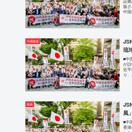
証拠
版さ
中国
J
中国報道
琉
■中
が訪
近平
り、
J
動画
風」
■中
香港