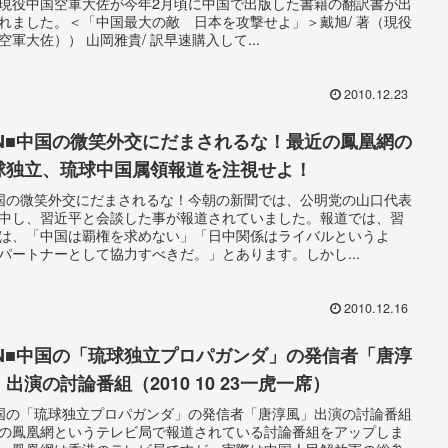
現役中国空軍大佐が今年2月頃に中国で出版した書籍の翻訳書が出
れました。＜「中国最大の敵 日本を攻撃せよ」＞戴旭/ 著（現役
空軍大佐）） 山岡雅貴/ 訳早速購入して...
2010.12.23
SN■中国の微笑外交にだまされるな！最近の鳳凰網の
球独立、琉球中国属領報道を注視せよ！
国の微笑外交にだまされるな！今朝の新聞では、公明党の山口代表
中し、習近平と会談した事が報道されていました。報道では、習
は、「中国は覇権を求めない」「日中関係はライバルというよ
パートナーとして協力すべきだ。」とあります。しかし...
2010.12.16
SN■中国の「琉球独立プロパガンダ」の発信者「唐淳
出演の討論番組（2010 10 23一虎一席）
国の「琉球独立プロパガンダ」の発信者「唐淳風」出演の討論番組
の鳳凰網というテレビ局で報道されている討論番組をアップしま