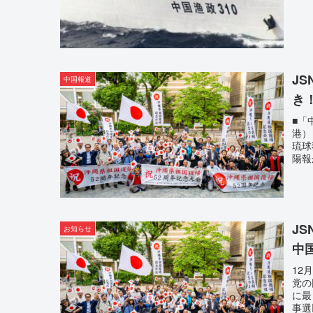
J
中国報道
き
■「
港）
琉球
陽報
J
お知らせ
中
12
党の
に最
事選