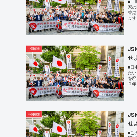
■「
家の
香港
ます
J
中国報道
せ
■日
たい
を廃
９年
J
中国報道
せ
■こ