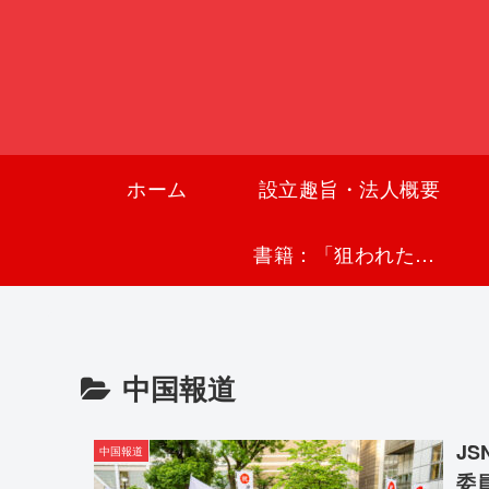
ホーム
設立趣旨・法人概要
書籍：「狙われた沖縄〜真実の沖縄史が日本を救う〜」
中国報道
J
中国報道
委