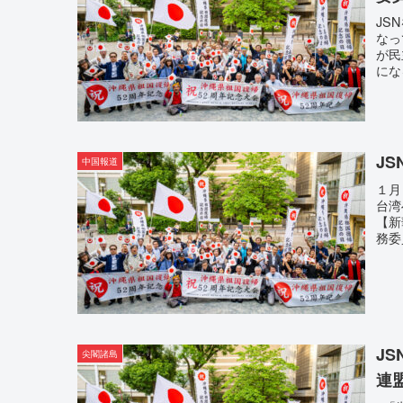
JS
なっ
が民
にな
J
中国報道
１月
台湾
【新
務委
J
尖閣諸島
連