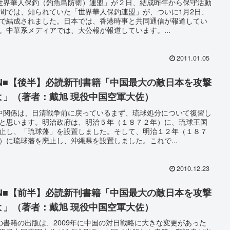
世界華人保釣（釣魚島防衛）連盟」が２日、結成昨年から保守活動
間では、知られていた「世界華人保釣連盟」が、ついに1月2日、
で結成されました。日本では、香港時事と共同通信が報道してい
。中華系メディアでは、大公報が報道しています。...
2011.01.05
SN■【後半】必読新刊書籍「中国最大の敵日本を攻撃
よ」（著者：戴旭 現役中国空軍大佐）
中関係は、日清戦争前に戻っているまず、琉球処分について復習し
と思います。明治政府は、明治５年（１８７２年）に、琉球王国
止し、「琉球藩」を設置しました。そして、明治１２年（１８７
）に琉球藩を廃止し、沖縄県を設置しました。これで...
2010.12.23
SN■【前半】必読新刊書籍「中国最大の敵日本を攻撃
よ」（著者：戴旭 現役中国空軍大佐）
の書籍の出版は、2009年に中国の対日戦略に大きな変更があった