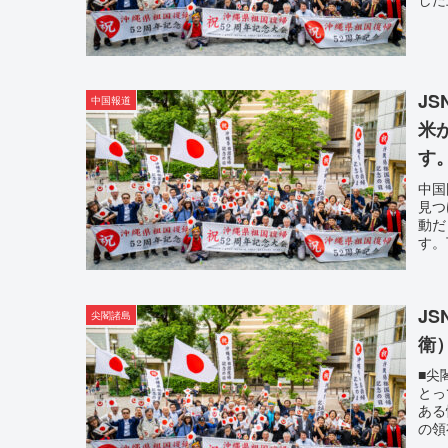
J
中国報道
米
す
中国
見つ
動だ
す。
J
尖閣諸島
衛
■尖
とっ
ある
の領