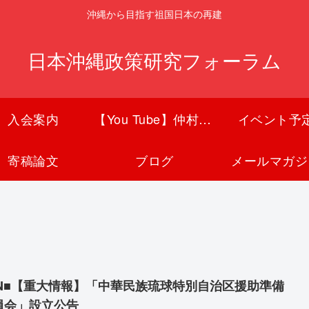
沖縄から目指す祖国日本の再建
日本沖縄政策研究フォーラム
入会案内
【You Tube】仲村覚チャンネル
イベント予
寄稿論文
ブログ
メールマガジ
SN■【重大情報】「中華民族琉球特別自治区援助準備
員会」設立公告