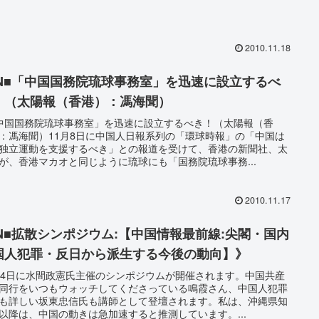
2010.11.18
SN■「中国国務院琉球事務室」を迅速に設立するべ
！（太陽報（香港）：馮海聞）
中国国務院琉球事務室」を迅速に設立するべき！（太陽報（香
：馮海聞）11月8日に中国人日報系列の「環球時報」の「中国は
独立運動を支援するべき」との報道を受けて、香港の新聞社、太
が、香港マカオと同じように琉球にも「国務院琉球事務...
2010.11.17
SN■拡散シンポジウム:【中国情報最前線:尖閣・国内
国人犯罪・反日から派生する今後の動向】》
月4日に水間政憲氏主催のシンポジウムが開催されます。中国共産
同行をいつもウォッチしてくださっている鳴霞さん、中国人犯罪
も詳しい坂東忠信氏も講師として登壇されます。私は、沖縄県知
以降は、中国の動きは急加速すると推測しています。...