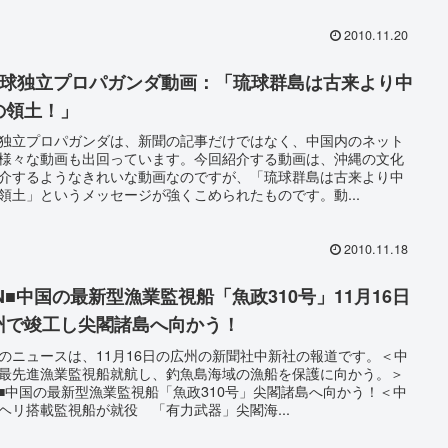
2010.11.20
琉球独立プロパガンダ動画：「琉球群島は古来より中
の領土！」
独立プロパガンダは、新聞の記事だけではなく、中国内のネット
様々な動画も出回っています。今回紹介する動画は、沖縄の文化
介するようなきれいな動画なのですが、「琉球群島は古来より中
領土」というメッセージが強くこめられたものです。動...
2010.11.18
SN■中国の最新型漁業監視船「魚政310号」11月16日
州で竣工し尖閣諸島へ向かう！
のニュースは、11月16日の広州の新聞社中新社の報道です。＜中
最先進漁業監視船就航し、釣魚島海域の漁船を保護に向かう。＞
N■中国の最新型漁業監視船「魚政310号」尖閣諸島へ向かう！＜中
ヘリ搭載監視船が就役 「有力武器」尖閣海...