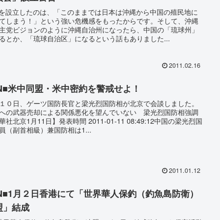
Nを設立したのは、「このままでは日本は沖縄から中国の殖民地に
てしまう！」という強い危機感をもったからです。そして、沖縄
主党ビジョンのように沖縄自治州になったら、中国の「琉球州」
るとか、「琉球自治区」になるという話もありました...
2011.02.16
SN■米中同盟・米中密約を警戒せよ！
１０日、ゲーツ国防長官と梁光烈国防相が北京で会談しました。
への武器売却による関係悪化を望んでいない 梁光烈国防相強調
華社北京1月11日】発表時間 2011-01-11 08:49:12中国の梁光烈国
員（副首相級）兼国防相は1...
2011.01.12
SN■1月２日香港にて「世界華人保釣（釣魚島防衛）
盟」結成