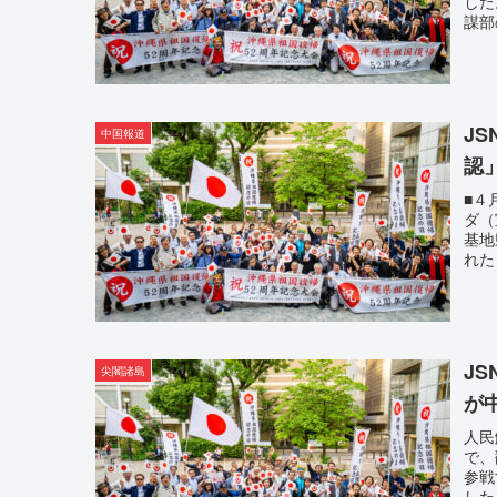
した
謀部
J
中国報道
認
■４
ダ（
基地
れた
J
尖閣諸島
が
人民
で、
参戦
した