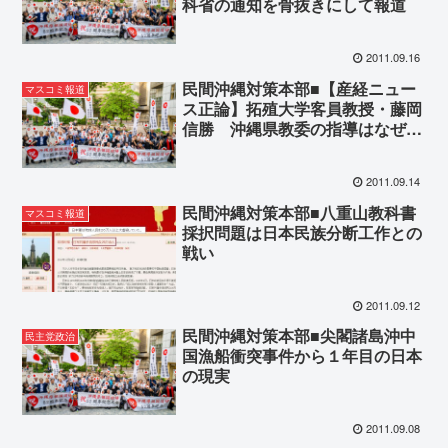
科省の通知を骨抜きにして報道
2011.09.16
民間沖縄対策本部■【産経ニュー
マスコミ報道
ス正論】拓殖大学客員教授・藤岡
信勝 沖縄県教委の指導はなぜ違
法か
2011.09.14
民間沖縄対策本部■八重山教科書
マスコミ報道
採択問題は日本民族分断工作との
戦い
2011.09.12
民間沖縄対策本部■尖閣諸島沖中
民主党政治
国漁船衝突事件から１年目の日本
の現実
2011.09.08