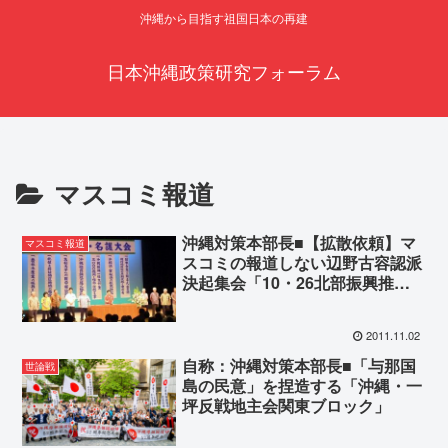
沖縄から目指す祖国日本の再建
日本沖縄政策研究フォーラム
マスコミ報道
沖縄対策本部長■【拡散依頼】マ
マスコミ報道
スコミの報道しない辺野古容認派
決起集会「10・26北部振興推
進・名護大会」
2011.11.02
自称：沖縄対策本部長■「与那国
世論戦
島の民意」を捏造する「沖縄・一
坪反戦地主会関東ブロック」