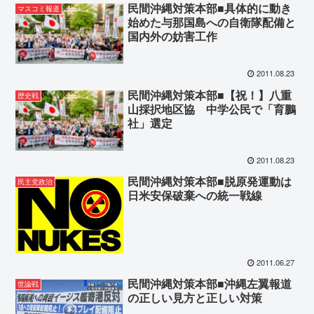
民間沖縄対策本部■具体的に動き
マスコミ報道
始めた与那国島への自衛隊配備と
国内外の妨害工作
2011.08.23
民間沖縄対策本部■【祝！】八重
歴史戦
山採択地区協 中学公民で「育鵬
社」選定
2011.08.23
民間沖縄対策本部■脱原発運動は
民主党政治
日米安保破棄への統一戦線
2011.06.27
民間沖縄対策本部■沖縄左翼報道
世論戦
の正しい見方と正しい対策