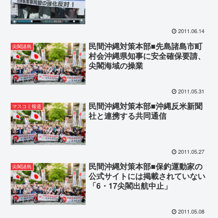
2011.06.14
民間沖縄対策本部■先島諸島市町
尖閣諸島
村会沖縄県知事に安全確保要請、
尖閣海域の操業
2011.05.31
民間沖縄対策本部■沖縄反米新聞
マスコミ報道
社と連携する共同通信
2011.05.27
民間沖縄対策本部■保釣運動家の
尖閣諸島
公式サイトには掲載されていない
「6・17尖閣出航中止」
2011.05.08