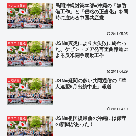
民間沖縄対策本部■沖縄の「無防
マスコミ報道
備工作」と「侵略の正当化」を同
時に進める中国共産党
2011.05.05
JSN■震災により大失敗に終わっ
マスコミ報道
た、ケビン・メア発言歪曲報道に
よる反米闘争扇動工作
2011.04.29
JSN■疑問の多い共同通信の「華
尖閣諸島
人連盟6月出航中止」報道
2011.04.19
JSN■祖国復帰前の沖縄には保守
マスコミ報道
の新聞があった！