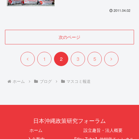
2011.04.02
次のページ
前
次
1
2
3
5
へ
へ
ホーム
ブログ
マスコミ報道
日本沖縄政策研究フォーラム
ホーム
設立趣旨・法人概要