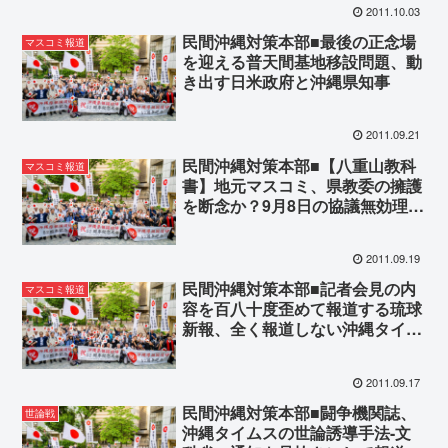
2011.10.03
民間沖縄対策本部■最後の正念場
マスコミ報道
を迎える普天間基地移設問題、動
き出す日米政府と沖縄県知事
2011.09.21
民間沖縄対策本部■【八重山教科
マスコミ報道
書】地元マスコミ、県教委の擁護
を断念か？9月8日の協議無効理由
を報道
2011.09.19
民間沖縄対策本部■記者会見の内
マスコミ報道
容を百八十度歪めて報道する琉球
新報、全く報道しない沖縄タイム
ス
2011.09.17
民間沖縄対策本部■闘争機関誌、
世論戦
沖縄タイムスの世論誘導手法-文