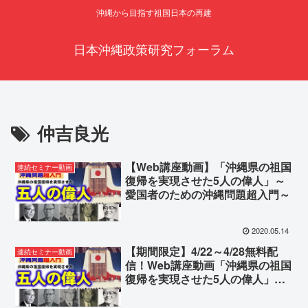
沖縄から目指す祖国日本の再建
日本沖縄政策研究フォーラム
仲吉良光
【Web講座動画】「沖縄県の祖国
連続セミナー動画
復帰を実現させた5人の偉人」～
愛国者のための沖縄問題超入門～
2020.05.14
【期間限定】4/22～4/28無料配
連続セミナー動画
信！Web講座動画「沖縄県の祖国
復帰を実現させた5人の偉人」～
愛国者のための沖縄問題超入門～