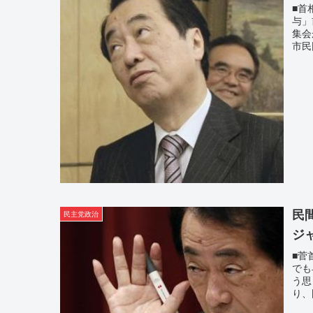
■首
与」
集会
市民
民
民主党政治
ジ
■菅
でも
う思
り、