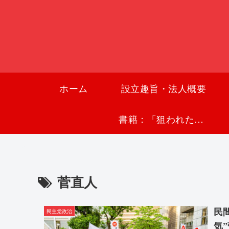
ホーム
設立趣旨・法人概要
書籍：「狙われた沖縄〜真実の沖縄史が日本を救う〜」
菅直人
民
民主党政治
気