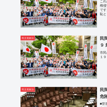
これ
権侵
です
恥と
民
民主党政治
９
市民
１９
民
民主党政治
危
■管