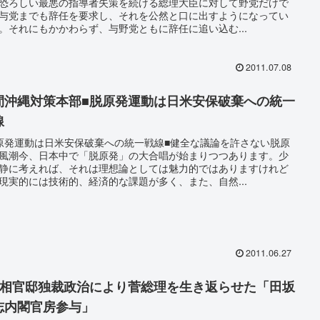
恐ろしい最悪の指導者失策を続ける総理大臣に対して野党だけで
与党までも辞任を要求し、それを公然と口に出すようになってい
。それにもかかわらず、与野党ともに辞任に追い込む...
2011.07.08
間沖縄対策本部■脱原発運動は日米安保破棄への統一
線
原発運動は日米安保破棄への統一戦線■健全な議論を許さない脱原
風潮今、日本中で「脱原発」の大合唱が始まりつつあります。少
静に考えれば、それは理想論としては魅力的ではありますけれど
現実的には技術的、経済的な課題が多く、また、自然...
2011.06.27
首相官邸独裁政治により菅総理を生き返らせた「田坂
志内閣官房参与」