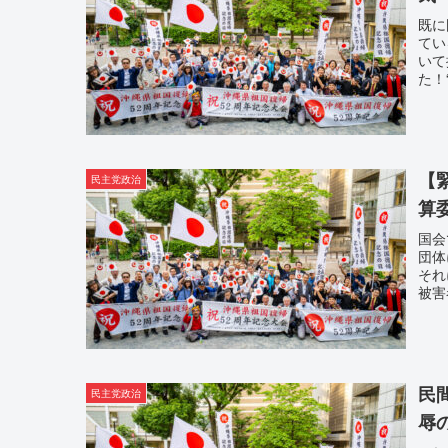
既に
てい
いて
た！
【
民主党政治
算
国会
団体
それ
被害
民
民主党政治
辱