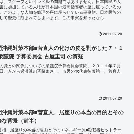
は、スクープというレベルの問題ではありません。日本国民の人
害に加担している人物が日本国の最高指導者の座に座っているの
。このような人物を総理の座に座らせている事事態、日本民族の
して歴史に刻まれてしまいます。この事実を知ったなら...
2011.07.20
間沖縄対策本部■菅直人の化けの皮を剥がした７・１
 衆議院 予算委員会 古屋圭司 の質疑
の党との関係についての衆議院予算委員会質問。２０１１年７月
日。左から過激派の斉藤まさし、市民の党代表後藤祐一、菅直人
2011.07.20
間沖縄対策本部■菅直人、居座りの本当の目的とその
険な背景（前半）
首相、居座りの本当の理由とそのエネルギー源■独裁者ヒットラー