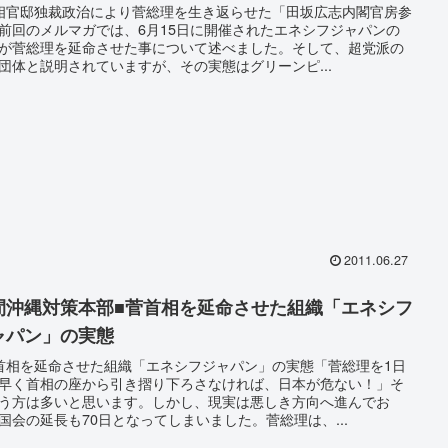
相官邸独裁政治により菅総理を生き返らせた「田坂広志内閣官房参
前回のメルマガでは、6月15日に開催されたエネシフジャパンの
が菅総理を延命させた事について述べました。そして、超党派の
団体と説明されていますが、その実態はグリーンピ...
2011.06.27
間沖縄対策本部■菅首相を延命させた組織「エネシフ
ャパン」の実態
首相を延命させた組織「エネシフジャパン」の実態「菅総理を1日
早く首相の座から引き摺り下ろさなければ、日本が危ない！」そ
う方は多いと思います。しかし、現実は悪しき方向へ進んでお
国会の延長も70日となってしまいました。菅総理は、...