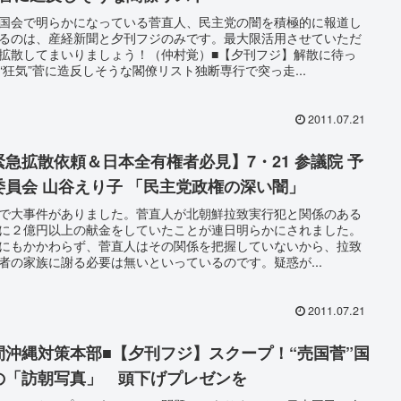
国会で明らかになっている菅直人、民主党の闇を積極的に報道し
るのは、産経新聞と夕刊フジのみです。最大限活用させていただ
拡散してまいりましょう！（仲村覚）■【夕刊フジ】解散に待っ
“狂気”菅に造反しそうな閣僚リスト独断専行で突っ走...
2011.07.21
緊急拡散依頼＆日本全有権者必見】7・21 参議院 予
委員会 山谷えり子 「民主党政権の深い闇」
で大事件がありました。菅直人が北朝鮮拉致実行犯と関係のある
に２億円以上の献金をしていたことが連日明らかにされました。
にもかかわらず、菅直人はその関係を把握していないから、拉致
者の家族に謝る必要は無いといっているのです。疑惑が...
2011.07.21
間沖縄対策本部■【夕刊フジ】スクープ！“売国菅”国
の「訪朝写真」 頭下げプレゼンを