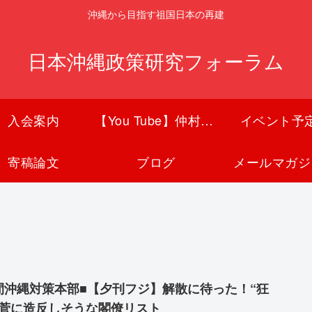
沖縄から目指す祖国日本の再建
日本沖縄政策研究フォーラム
入会案内
【You Tube】仲村覚チャンネル
イベント予
寄稿論文
ブログ
メールマガジ
間沖縄対策本部■【夕刊フジ】解散に待った！“狂
”菅に造反しそうな閣僚リスト