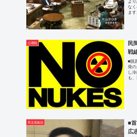
より
なく
ます
民
心理戦
戦
■脱
発の
し冷
も、
■
民主党政治
広