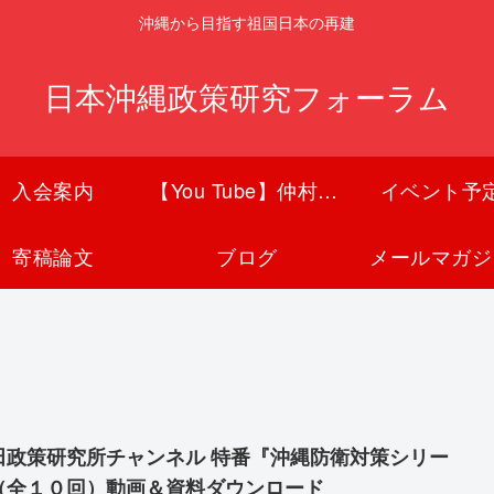
沖縄から目指す祖国日本の再建
日本沖縄政策研究フォーラム
入会案内
【You Tube】仲村覚チャンネル
イベント予
寄稿論文
ブログ
メールマガジ
策研究所チャンネル 特番『沖縄防衛対策シリー
（全１０回）動画＆資料ダウンロード