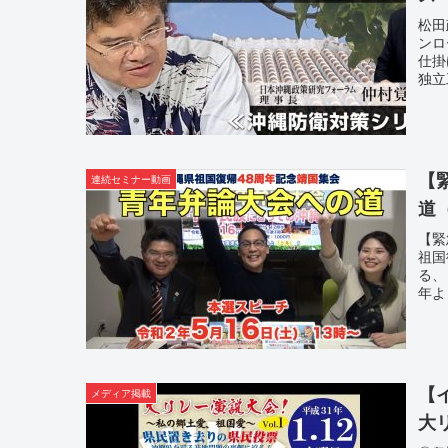
松田
ンロ
仕掛
独立
【
連続セミナー動画
道
【緊
祖国
る、
年よ
【
メディア掲載
大