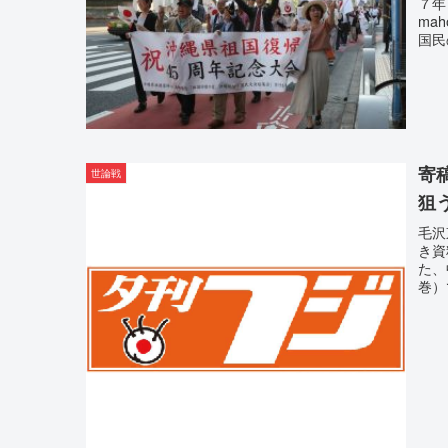
７年
ma
国民
寄
世論戦
狙
毛沢
き資
た、
巻）