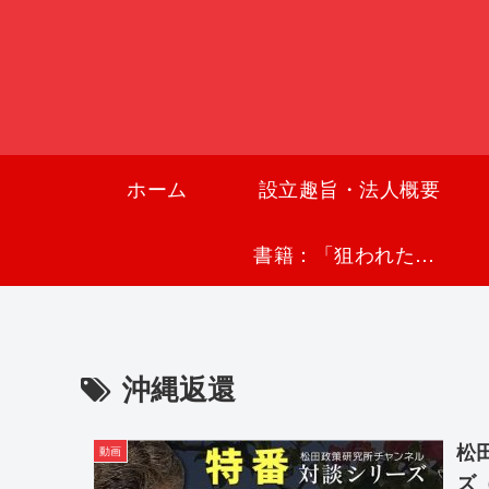
ホーム
設立趣旨・法人概要
書籍：「狙われた沖縄〜真実の沖縄史が日本を救う〜」
沖縄返還
松田政
動画
ズ