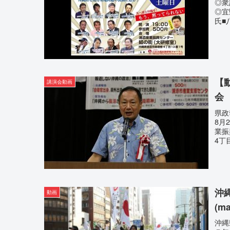
◎
◎
氏■
【
講演会動画
会
県政
8月
業振
4丁
沖
動画
(m
沖縄