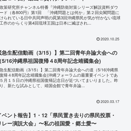
政策研究所チャンネル特番『沖縄防衛対策シリーズ解説資料ダウ
ード（各800円）第1回 「沖縄問題とは何か」第２回尖閣問題に
けられている日中共同声明の罠第3回沖縄県民が気が付かない琉球
工作のからくり第4回琉球王国は日本に滅ぼされ...
2020.10.25
緊急生配信動画（3/15）】第二回青年弁論大会への
（5/16沖縄県祖国復帰４8周年記念靖國集会)
急生配信動画（3/15）】第二回青年弁論大会への道（5/16沖縄県
復帰４8周年記念靖國集会)沖縄フォーラムの最重要イベントであ
５月１５日の沖縄県祖国復帰記念日が近づいてまいりました。昨
り、新たな試みとして、靖国会館で青年弁論...
2020.03.17
イベント報告】1・12「県民置き去りの県民投票・
リレー演説大会」〜私の祖国愛・郷土愛〜