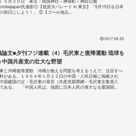
）５月２０日 東京・靖国神社～神保町～神田公園
horobajapan氏撮影①【祝賀大パレード in 東京】「5月15日を日本
の祝日にしよう！」 ②【ゴール地点...
2017.05.25
稿論文■夕刊フジ連載（4）毛沢東と復帰運動 琉球を
う中国共産党の壮大な野望
東と沖縄復帰運動 沖縄が抱える問題を考えるうえで、注目すべ
料がある。１９６４年１月２２日の中国・人民日報に掲載され
中国建国の父・毛沢東の発言（共産党新聞網・毛沢東文集第八
である。 「中国人民は、強固に日本人民の偉大なる愛国闘...