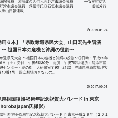
衆議院議員 宮崎政久氏◎元宜野湾市議会議員 平安座唯雄氏
宜野湾市議会議員 呉屋等氏◎石垣市議会議員 砥板芳行
八重山日報連載
2019.01.24
動画６本】「県政奪還県民大会」山田宏先生講演
 〜 祖国日本の危機と沖縄の役割〜
奪還県民大会 〜祖国日本の危機と沖縄の役割〜◎日時：平成29年
26日（土）受付：午後6時30分 開演：午後7時◎場所：浦添市産
興センター・結の街 大研修室〒901-2122 沖縄県浦添市勢理客
目13番1号（国立劇場おきなわの...
2017.09.03
縄県祖国復帰45周年記念祝賀大パレード in 東京
ahorobajapan氏撮影)
県祖国復帰45周年記念祝賀大パレード in 東京平成２９年（２０１