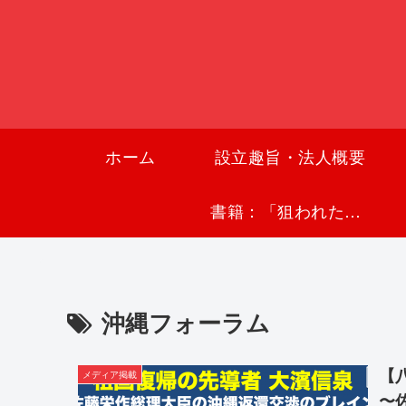
ホーム
設立趣旨・法人概要
書籍：「狙われた沖縄〜真実の沖縄史が日本を救う〜」
沖縄フォーラム
【
メディア掲載
〜