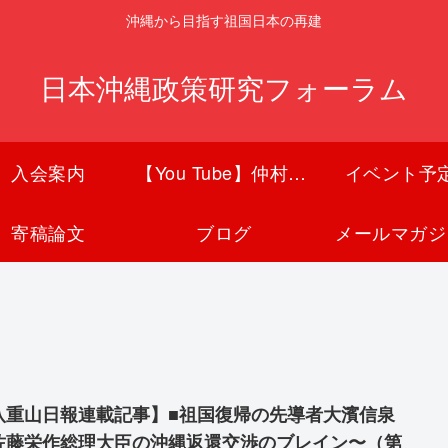
沖縄から目指す祖国日本の再建
日本沖縄政策研究フォーラム
入会案内
【You Tube】仲村覚チャンネル
イベント予
寄稿論文
ブログ
メールマガジ
八重山日報連載記事】■祖国復帰の先導者大濱信泉
佐藤栄作総理大臣の沖縄返還交渉のブレイン〜（第