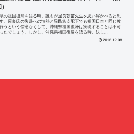
回）
県の祖国復帰を語る時、誰もが屋良朝苗先生を思い浮かべると思
す。屋良氏の復帰への情熱と異民族支配下でも祖国日本と同じ教
行うという信念なくして、沖縄県祖国復帰は実現することは不可
ったでしょう。しかし、沖縄県祖国復帰を語る時、決し...
2018.12.08