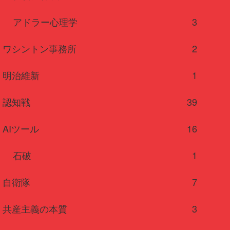
アドラー心理学
3
ワシントン事務所
2
明治維新
1
認知戦
39
AIツール
16
石破
1
自衛隊
7
共産主義の本質
3