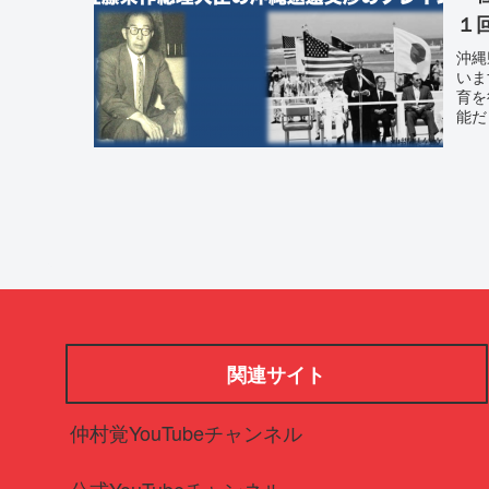
１
沖縄
いま
育を
能だ
関連サイト
仲村覚YouTubeチャンネル