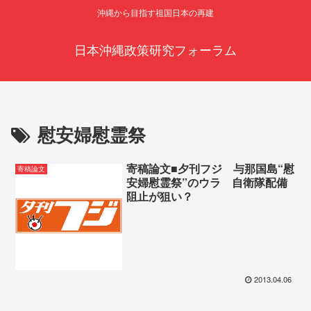
沖縄から目指す祖国日本の再建
日本沖縄政策研究フォーラム
慰安婦慰霊祭
寄稿論文■夕刊フジ 与那国島“慰
寄稿論文
安婦慰霊祭”のウラ 自衛隊配備
阻止が狙い？
2013.04.06