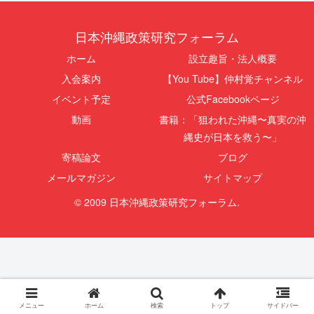
日本沖縄政策研究フォーラム
ホーム
設立趣旨・法人概要
入会案内
【You Tube】仲村覚チャンネル
イベント予定
公式Facebookページ
動画
書籍：「狙われた沖縄〜真実の沖
縄史が日本を救う〜」
寄稿論文
ブログ
メールマガジン
サイトマップ
© 2009 日本沖縄政策研究フォーラム.
メニュー
ホーム
検索
トップ
サイドバー