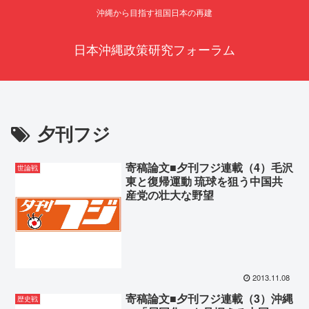
沖縄から目指す祖国日本の再建
日本沖縄政策研究フォーラム
夕刊フジ
寄稿論文■夕刊フジ連載（4）毛沢
世論戦
東と復帰運動 琉球を狙う中国共
産党の壮大な野望
2013.11.08
寄稿論文■夕刊フジ連載（3）沖縄
歴史戦