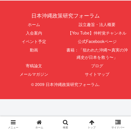
日本沖縄政策研究フォーラム
ホーム
設立趣旨・法人概要
入会案内
【You Tube】仲村覚チャンネル
イベント予定
公式Facebookページ
動画
書籍：「狙われた沖縄〜真実の沖
縄史が日本を救う〜」
寄稿論文
ブログ
メールマガジン
サイトマップ
© 2009 日本沖縄政策研究フォーラム.
メニュー
ホーム
検索
トップ
サイドバー