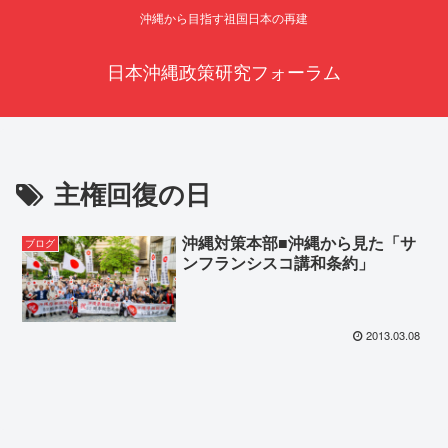
沖縄から目指す祖国日本の再建
日本沖縄政策研究フォーラム
主権回復の日
沖縄対策本部■沖縄から見た「サ
ブログ
ンフランシスコ講和条約」
2013.03.08