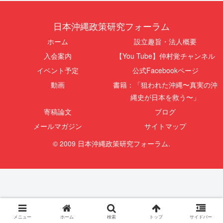
日本沖縄政策研究フォーラム
ホーム
設立趣旨・法人概要
入会案内
【You Tube】仲村覚チャンネル
イベント予定
公式Facebookページ
動画
書籍：「狙われた沖縄〜真実の沖
縄史が日本を救う〜」
寄稿論文
ブログ
メールマガジン
サイトマップ
© 2009 日本沖縄政策研究フォーラム.
メニュー
ホーム
検索
トップ
サイドバー