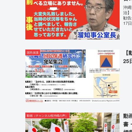
沖縄
治】
勧告
17
【
国民保護
2
動
動画（チャンネル桜沖縄の声）
書