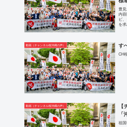
標
豊見
内容
ビ、
を求
す
動画（チャンネル桜沖縄の声）
CH
【
動画（チャンネル桜沖縄の声）
「
祖国