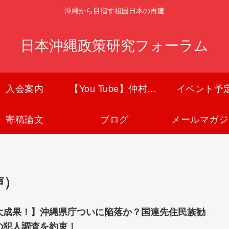
沖縄から目指す祖国日本の再建
日本沖縄政策研究フォーラム
入会案内
【You Tube】仲村覚チャンネル
イベント予
寄稿論文
ブログ
メールマガジ
声）
大成果！】沖縄県庁ついに陥落か？国連先住民族勧
の犯人調査を約束！