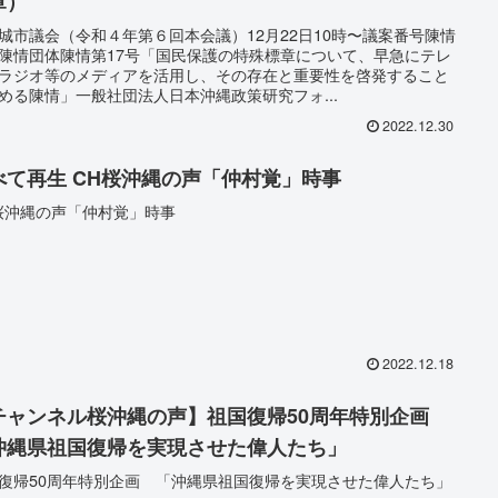
章）
城市議会（令和４年第６回本会議）12月22日10時〜議案番号陳情
陳情団体陳情第17号「国民保護の特殊標章について、早急にテレ
ラジオ等のメディアを活用し、その存在と重要性を啓発すること
める陳情」一般社団法人日本沖縄政策研究フォ...
2022.12.30
べて再生 CH桜沖縄の声「仲村覚」時事
桜沖縄の声「仲村覚」時事
2022.12.18
チャンネル桜沖縄の声】祖国復帰50周年特別企画
沖縄県祖国復帰を実現させた偉人たち」
復帰50周年特別企画 「沖縄県祖国復帰を実現させた偉人たち」