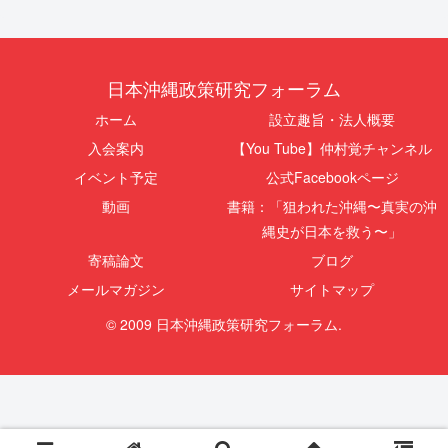
日本沖縄政策研究フォーラム
ホーム
設立趣旨・法人概要
入会案内
【You Tube】仲村覚チャンネル
イベント予定
公式Facebookページ
動画
書籍：「狙われた沖縄〜真実の沖
縄史が日本を救う〜」
寄稿論文
ブログ
メールマガジン
サイトマップ
© 2009 日本沖縄政策研究フォーラム.