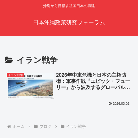
沖縄から目指す祖国日本の再建
日本沖縄政策研究フォーラム
イラン戦争
2026年中東危機と日本の主権防
イラン戦争
衛：軍事作戦『エピック・フュー
リー』から波及するグローバルな
亀裂と沖縄分断工作のAI統合分析
報告
2026.03.02
ホーム
ブログ
イラン戦争