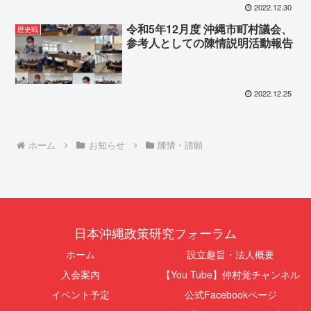
2022.12.30
令和5年12月度 沖縄市町村議会、
歴史戦
参考人としての陳情説明活動報告
2022.12.25
ホーム
お知らせ
陳情・請願
日本沖縄政策研究フォーラム
ホーム
設立趣旨・法人概要
入会案内
【You Tube】仲村覚チャンネル
イベント予定
公式Facebookページ