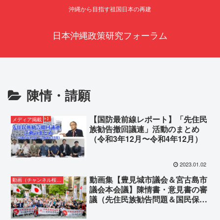
沖縄から目指す祖国日本の再建
日本沖縄政策研究フォーラム
陳情・請願
【国防最前線レポート】「先住民
メディア掲載
族勧告撤回議連」活動のまとめ
（令和3年12月〜令和4年12月）
2023.01.02
動画集【豊見城市議会＆宮古島市
動画（チャンネル桜沖縄の声）
議会本会議】陳情書・意見書の審
議（先住民族勧告問題＆国民保護
特殊標章）