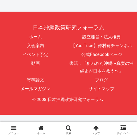
日本沖縄政策研究フォーラム
ホーム
設立趣旨・法人概要
入会案内
【You Tube】仲村覚チャンネル
イベント予定
公式Facebookページ
動画
書籍：「狙われた沖縄〜真実の沖
縄史が日本を救う〜」
寄稿論文
ブログ
メールマガジン
サイトマップ
© 2009 日本沖縄政策研究フォーラム.
メニュー
ホーム
検索
トップ
サイドバー