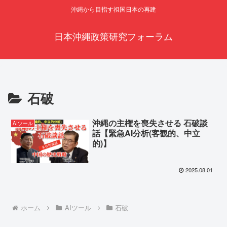
沖縄から目指す祖国日本の再建
日本沖縄政策研究フォーラム
石破
沖縄の主権を喪失させる 石破談
AIツール
話【緊急AI分析(客観的、中立
的)】
2025.08.01
ホーム
AIツール
石破