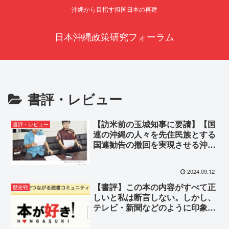
沖縄から目指す祖国日本の再建
日本沖縄政策研究フォーラム
書評・レビュー
【訪米前の玉城知事に要請】【国
書評・レビュー
連の沖縄の人々を先住民族とする
国連勧告の撤回を実現させる沖縄
地方議員連盟 】 2024年9月５日
2024.09.12
【書評】この本の内容がすべて正
歴史戦
しいと私は断言しない。しかし、
テレビ・新聞などのように印象操
作をしている報道とは違い、豊富
な資料を駆使しての記述は説得力