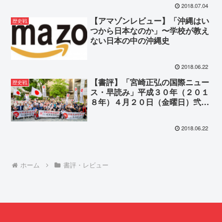
2018.07.04
がある。
【アマゾンレビュー】「沖縄はい
歴史戦
つから日本なのか」〜学校が教え
ない日本の中の沖縄史
2018.06.22
【書評】「宮崎正弘の国際ニュー
歴史戦
ス・早読み」平成３０年（２０１
８年）４月２０日（金曜日）弐通
巻第５６７９号
2018.06.22
ホーム
書評・レビュー