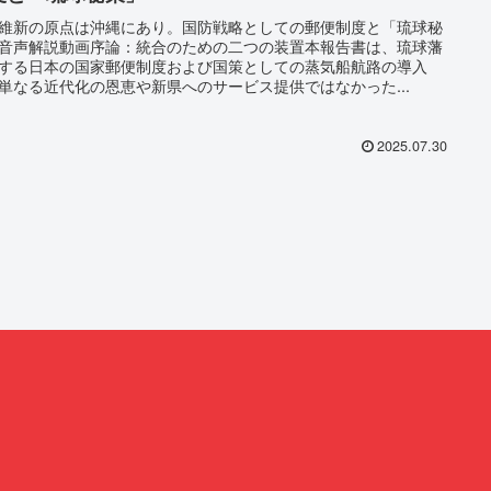
維新の原点は沖縄にあり。国防戦略としての郵便制度と「琉球秘
音声解説動画序論：統合のための二つの装置本報告書は、琉球藩
する日本の国家郵便制度および国策としての蒸気船航路の導入
単なる近代化の恩恵や新県へのサービス提供ではなかった...
2025.07.30