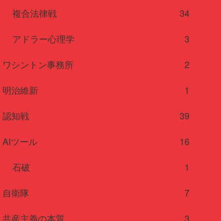
複合法律戦
34
アドラー心理学
3
ワシントン事務所
2
明治維新
1
認知戦
39
AIツール
16
石破
1
自衛隊
7
共産主義の本質
3