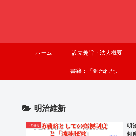
ホーム
設立趣旨・法人概要
書籍：「狙われた沖縄〜真実の沖縄史が日本を救う〜」
明治維新
明
明治維新
制