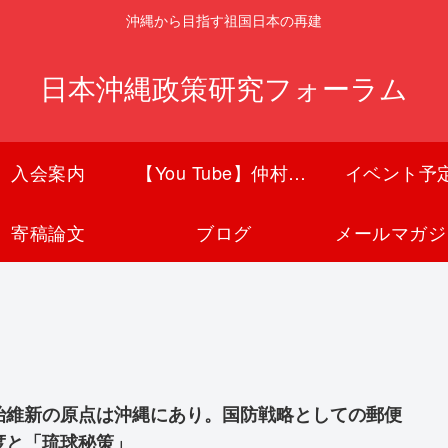
沖縄から目指す祖国日本の再建
日本沖縄政策研究フォーラム
入会案内
【You Tube】仲村覚チャンネル
イベント予
寄稿論文
ブログ
メールマガジ
治維新の原点は沖縄にあり。国防戦略としての郵便
度と「琉球秘策」