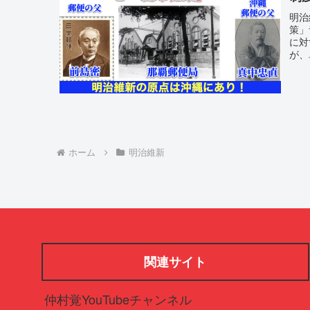
明治
策」
に対
が、
ホーム
明治維新
関連サイト
仲村覚YouTubeチャンネル