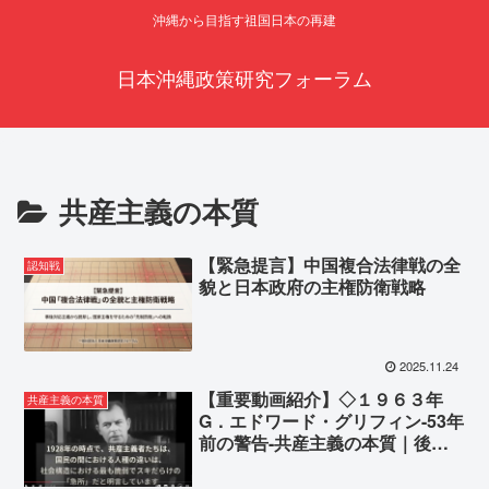
沖縄から目指す祖国日本の再建
日本沖縄政策研究フォーラム
共産主義の本質
【緊急提言】中国複合法律戦の全
認知戦
貌と日本政府の主権防衛戦略
2025.11.24
【重要動画紹介】◇１９６３年
共産主義の本質
G．エドワード・グリフィン-53年
前の警告-共産主義の本質｜後編
◇【日本語字幕】【保存版】