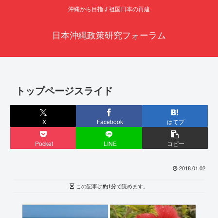
沖縄から目指す祖国日本の再建
日本沖縄政策研究フォーラム
トップページスライド
X
Facebook
はてブ
Pocket
LINE
コピー
2018.01.02
この記事は
約1分
で読めます。