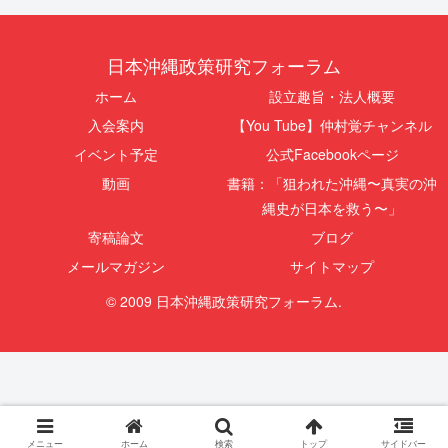
日本沖縄政策研究フォーラム
ホーム
設立趣旨・法人概要
入会案内
【You Tube】仲村覚チャンネル
イベント予定
公式Facebookページ
動画
書籍：「狙われた沖縄〜真実の沖
縄史が日本を救う〜」
寄稿論文
ブログ
メールマガジン
サイトマップ
© 2009 日本沖縄政策研究フォーラム.
メニュー
ホーム
検索
トップ
サイドバー