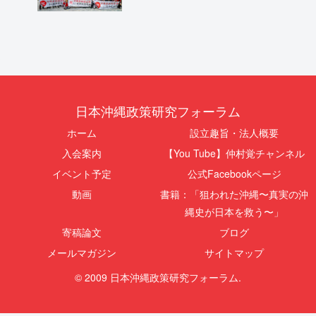
日本沖縄政策研究フォーラム
ホーム
設立趣旨・法人概要
入会案内
【You Tube】仲村覚チャンネル
イベント予定
公式Facebookページ
動画
書籍：「狙われた沖縄〜真実の沖
縄史が日本を救う〜」
寄稿論文
ブログ
メールマガジン
サイトマップ
© 2009 日本沖縄政策研究フォーラム.