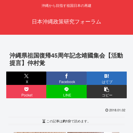
沖縄から目指す祖国日本の再建
日本沖縄政策研究フォーラム
沖縄県祖国復帰45周年記念靖國集会【活動
提言】仲村覚
X
Facebook
はてブ
Pocket
LINE
コピー
2018.01.02
この記事は
約1分
で読めます。