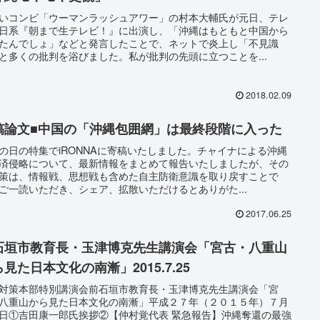
いコンビ「ウーマンラッシュアワー」の村本大輔氏が元日、テレ
日系『朝まで生テレビ！』に出演し、「沖縄はもともと中国から
たんでしょ」などと発言したことで、ネットで炎上し「不見識
と多くの批判を浴びました。私が批判の先頭に立つことを...
2018.02.09
稿論文■中国の「沖縄包囲網」は最終段階に入った
の日の特集でiRONNAに寄稿いたしました。チャイナによる沖縄
済侵略について、最新情報をまとめて報告いたしましたが、その
策は、情報戦、思想戦も含めた自主防衛意識を取り戻すことで
ご一読いただき、シェア、拡散いただけるとありがた...
2017.06.25
石垣市教育長・玉津博克先生講演会「宮古・八重山
見た日本文化の南漸」2015.7.25
対策本部特別講演会前石垣市教育長・玉津博克先生講演会「宮
八重山から見た日本文化の南漸」平成２７年（２０１５年）７月
日①吉田康一郎氏挨拶②【仲村覚代表 緊急報告】沖縄奪還の最強