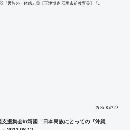
器『民族の一体感』③【玉津博克 石垣市前教育長】「...
2015.07.25
縄支援集会in靖國「日本民族にとっての『沖縄
」2013.08.12