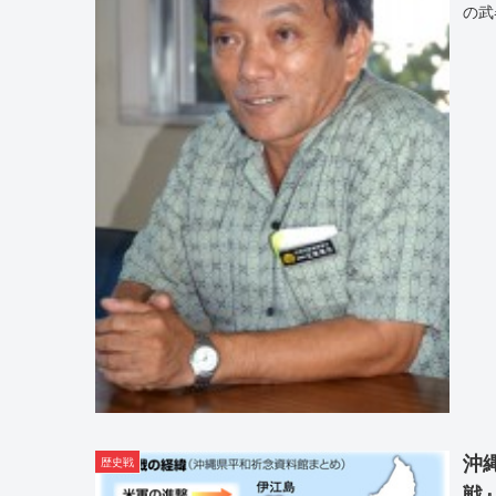
の武
沖
歴史戦
戦』