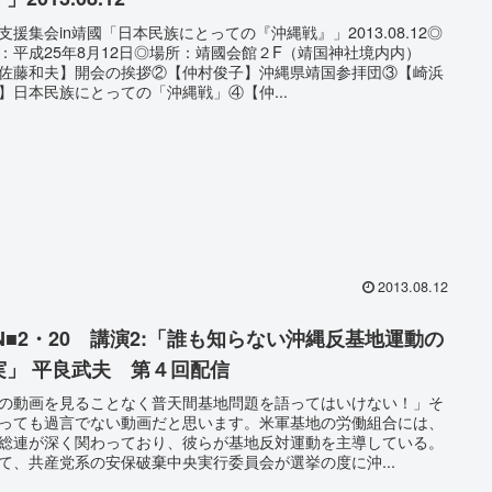
支援集会in靖國「日本民族にとっての『沖縄戦』」2013.08.12◎
：平成25年8月12日◎場所：靖國会館２F（靖国神社境内内）
佐藤和夫】開会の挨拶②【仲村俊子】沖縄県靖国参拝団③【崎浜
】日本民族にとっての「沖縄戦」④【仲...
2013.08.12
SN■2・20 講演2:「誰も知らない沖縄反基地運動の
実」 平良武夫 第４回配信
の動画を見ることなく普天間基地問題を語ってはいけない！」そ
っても過言でない動画だと思います。米軍基地の労働組合には、
総連が深く関わっており、彼らが基地反対運動を主導している。
て、共産党系の安保破棄中央実行委員会が選挙の度に沖...