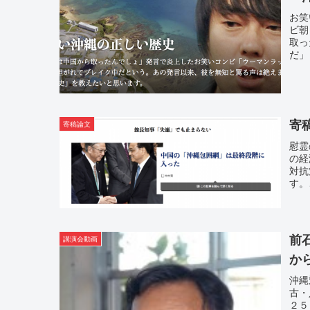
お笑
ビ朝
取っ
だ」
寄
寄稿論文
慰霊
の経
対抗
す。
前
講演会動画
から
沖縄
古・
２５