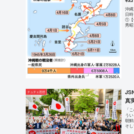
沖縄
日時
①【
秀昭
J
チュチェ思想
真
「こ
うい
朝鮮
そし