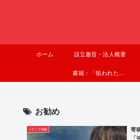
ホーム
設立趣旨・法人概要
書籍：「狙われた沖縄〜真実の沖縄史が日本を救う〜」
お勧め
寄
メディア掲載
「