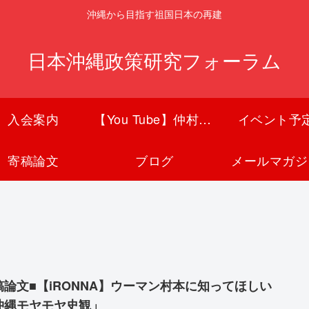
沖縄から目指す祖国日本の再建
日本沖縄政策研究フォーラム
入会案内
【You Tube】仲村覚チャンネル
イベント予
寄稿論文
ブログ
メールマガジ
稿論文■【iRONNA】ウーマン村本に知ってほしい
沖縄モヤモヤ史観」